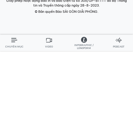
Giấy phép hoạt động Báo in và Báo Điện tử số 305/GP-BTTTT do Bộ Thông
tin và Truyền thông cấp ngày 28-8-2023.
© Bản quyền Báo SÀI GÒN GIẢI PHÓNG.
INFOGRAPHIC /
CHUYÊN MỤC
VIDEO
PODCAST
LONGFORM