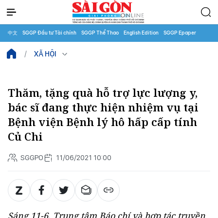
中文
SGGP Đầu tư Tài chính
SGGP Thể Thao
English Edition
SGGP Epaper
XÃ HỘI
Thăm, tặng quà hỗ trợ lực lượng y,
bác sĩ đang thực hiện nhiệm vụ tại
Bệnh viện Bệnh lý hô hấp cấp tính
Củ Chi
SGGPO
11/06/2021 10:00
Sáng 11-6, Trung tâm Báo chí và hợp tác truyền