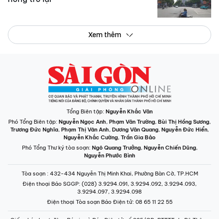
Xem thêm
Tổng Biên tập:
Nguyễn Khắc Văn
Phó Tổng Biên tập:
Nguyễn Ngọc Anh
,
Phạm Văn Trường
,
Bùi Thị Hồng Sương
,
Trương Đức Nghĩa
,
Phạm Thị Vân Anh
,
Dương Văn Quang
,
Nguyễn Đức Hiển
,
Nguyễn Khắc Cường
,
Trần Gia Bảo
Phó Tổng Thư ký tòa soạn:
Ngô Quang Trưởng
,
Nguyễn Chiến Dũng
,
Nguyễn Phước Bình
Tòa soạn
: 432-434 Nguyễn Thị Minh Khai, Phường Bàn Cờ, TP.HCM
Điện thoại Báo SGGP
: (028) 3.9294.091, 3.9294.092, 3.9294.093,
3.9294.097, 3.9294.098
Điện thoại Tòa soạn Báo Điện tử
: 08 65 11 22 55