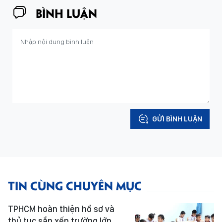
BÌNH LUẬN
GỬI BÌNH LUẬN
TIN CÙNG CHUYÊN MỤC
TPHCM hoàn thiện hồ sơ và
thủ tục sắp xếp trường lớp