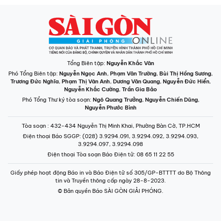
Phó Tổng Biên tập:
Nguyễn Ngọc Anh
,
Phạm Văn Trường
,
Bùi Thị Hồng Sương
,
Trương Đức Nghĩa
,
Phạm Thị Vân Anh
,
Dương Văn Quang
,
Nguyễn Đức Hiển
,
Nguyễn Khắc Cường
,
Trần Gia Bảo
Phó Tổng Thư ký tòa soạn:
Ngô Quang Trưởng
,
Nguyễn Chiến Dũng
,
Nguyễn Phước Bình
Tòa soạn
: 432-434 Nguyễn Thị Minh Khai, Phường Bàn Cờ, TP.HCM
Điện thoại Báo SGGP
: (028) 3.9294.091, 3.9294.092, 3.9294.093,
3.9294.097, 3.9294.098
Điện thoại Tòa soạn Báo Điện tử
: 08 65 11 22 55
Giấy phép hoạt động Báo in và Báo Điện tử số 305/GP-BTTTT do Bộ Thông
tin và Truyền thông cấp ngày 28-8-2023.
© Bản quyền Báo SÀI GÒN GIẢI PHÓNG.
INFOGRAPHIC /
CHUYÊN MỤC
VIDEO
PODCAST
LONGFORM