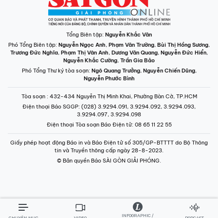
Tổng Biên tập:
Nguyễn Khắc Văn
Phó Tổng Biên tập:
Nguyễn Ngọc Anh
,
Phạm Văn Trường
,
Bùi Thị Hồng Sương
,
Trương Đức Nghĩa
,
Phạm Thị Vân Anh
,
Dương Văn Quang
,
Nguyễn Đức Hiển
,
Nguyễn Khắc Cường
,
Trần Gia Bảo
Phó Tổng Thư ký tòa soạn:
Ngô Quang Trưởng
,
Nguyễn Chiến Dũng
,
Nguyễn Phước Bình
Tòa soạn
: 432-434 Nguyễn Thị Minh Khai, Phường Bàn Cờ, TP.HCM
Điện thoại Báo SGGP
: (028) 3.9294.091, 3.9294.092, 3.9294.093,
3.9294.097, 3.9294.098
Điện thoại Tòa soạn Báo Điện tử
: 08 65 11 22 55
Giấy phép hoạt động Báo in và Báo Điện tử số 305/GP-BTTTT do Bộ Thông
tin và Truyền thông cấp ngày 28-8-2023.
© Bản quyền Báo SÀI GÒN GIẢI PHÓNG.
INFOGRAPHIC /
CHUYÊN MỤC
VIDEO
PODCAST