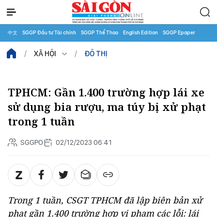
中文
SGGP Đầu tư Tài chính
SGGP Thể Thao
English Edition
SGGP Epaper
XÃ HỘI
ĐÔ THỊ
TPHCM: Gần 1.400 trường hợp lái xe
sử dụng bia rượu, ma túy bị xử phạt
trong 1 tuần
SGGPO
02/12/2023 06:41
Trong 1 tuần, CSGT TPHCM đã lập biên bản xử
phạt gần 1.400 trường hợp vi phạm các lỗi: lái