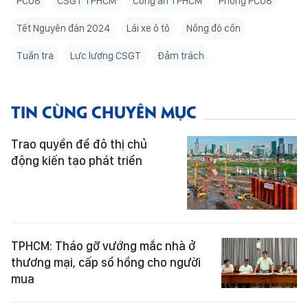
PC08
CSGT TPHCM
Công an TPHCM
Phòng PC08
Tết Nguyên đán 2024
Lái xe ô tô
Nồng độ cồn
Tuần tra
Lực lượng CSGT
Đảm trách
TIN CÙNG CHUYÊN MỤC
Trao quyền để đô thị chủ
động kiến tạo phát triển
TPHCM: Tháo gỡ vướng mắc nhà ở
thương mại, cấp sổ hồng cho người
mua