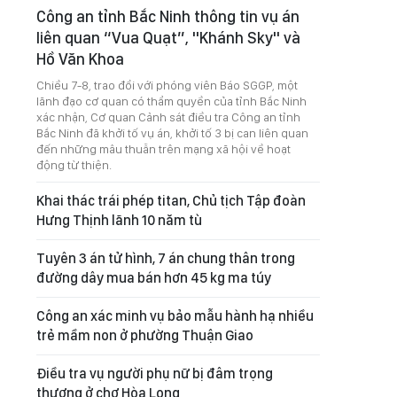
Công an tỉnh Bắc Ninh thông tin vụ án
liên quan “Vua Quạt”, "Khánh Sky" và
Hồ Văn Khoa
Chiều 7-8, trao đổi với phóng viên Báo SGGP, một
lãnh đạo cơ quan có thẩm quyền của tỉnh Bắc Ninh
xác nhận, Cơ quan Cảnh sát điều tra Công an tỉnh
Bắc Ninh đã khởi tố vụ án, khởi tố 3 bị can liên quan
đến những mâu thuẫn trên mạng xã hội về hoạt
động từ thiện.
Khai thác trái phép titan, Chủ tịch Tập đoàn
Hưng Thịnh lãnh 10 năm tù
Tuyên 3 án tử hình, 7 án chung thân trong
đường dây mua bán hơn 45 kg ma túy
Công an xác minh vụ bảo mẫu hành hạ nhiều
trẻ mầm non ở phường Thuận Giao
Điều tra vụ người phụ nữ bị đâm trọng
thương ở chợ Hòa Long