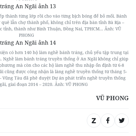
ếp thành từng lớp rồi cho vào từng bịch bóng để bỏ mối. Bánh
quê lẫn chợ thành phố, không chỉ trên địa bàn tỉnh Bà Rịa –
ác tỉnh, thành như Bình Thuận, Đồng Nai, TPHCM... Ảnh: VŨ
PHONG
iện có hơn 140 hộ làm nghề bánh tráng, chủ yếu tập trung tại
h. Nghề làm bánh tráng truyền thống ở An Ngãi không chỉ giúp
a phương mà còn cho các hộ làm nghề thu nhập ổn định từ 6-8
ãi cũng được công nhận là làng nghề truyền thống từ tháng 5-
– Vũng Tàu đã phê duyệt Dự án phát triển nghề truyền thống
ãi, giai đoạn 2014 – 2020. Ảnh: VŨ PHONG
VŨ PHONG