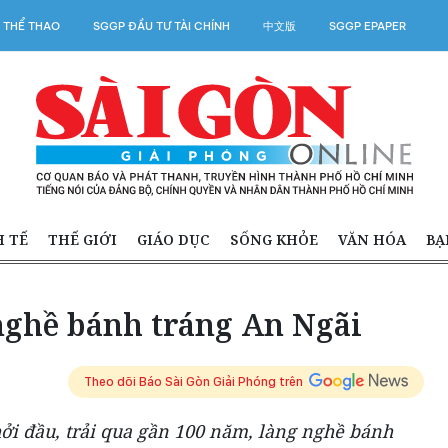
 THỂ THAO
SGGP ĐẦU TƯ TÀI CHÍNH
中文版
SGGP EPAPER
H TẾ
THẾ GIỚI
GIÁO DỤC
SỐNG KHỎE
VĂN HÓA
BẠ
ghề bánh tráng An Ngãi
Theo dõi Báo Sài Gòn Giải Phóng trên
hởi đầu, trải qua gần 100 năm, làng nghề bánh