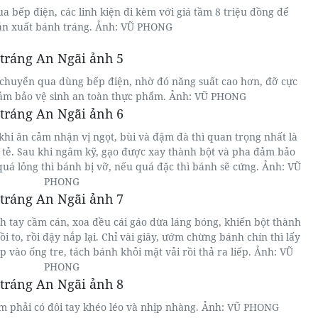
a bếp điện, các linh kiện đi kèm với giá tầm 8 triệu đồng để
ản xuất bánh tráng. Ảnh: VŨ PHONG
 chuyển qua dùng bếp điện, nhờ đó năng suất cao hơn, đỡ cực
đảm bảo vệ sinh an toàn thực phẩm. Ảnh: VŨ PHONG
hi ăn cảm nhận vị ngọt, bùi và đậm đà thì quan trọng nhất là
 tẻ. Sau khi ngâm kỹ, gạo được xay thành bột và pha đảm bảo
quá lỏng thì bánh bị vỡ, nếu quá đặc thì bánh sẽ cứng. Ảnh: VŨ
PHONG
h tay cầm cán, xoa đều cái gáo dừa láng bóng, khiến bột thành
 to, rồi đậy nắp lại. Chỉ vài giây, ướm chừng bánh chín thì lấy
 vào ống tre, tách bánh khỏi mặt vải rồi thả ra liếp. Ảnh: VŨ
PHONG
àm phải có đôi tay khéo léo và nhịp nhàng. Ảnh: VŨ PHONG