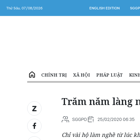
Thứ Sáu, 07/08/2026
ENGLISH EDITION
SGGP
CHÍNH TRỊ
XÃ HỘI
PHÁP LUẬT
KIN
Trăm năm làng n
SGGPO
25/02/2020 06:35
Chỉ vài hộ làm nghề từ lúc k