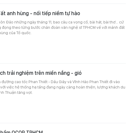
đất anh hùng - nối tiếp niềm tự hào
 Côn Đảo những ngày tháng 11, bao câu ca vọng cổ, bài hát, bài thơ… cứ
ng đọng theo từng bước chân đoàn văn nghệ sĩ TPHCM về với mảnh đất
 hùng của Tổ quốc.
ịch trải nghiệm trên miền nắng - gió
n đường cao tốc Phan Thiết - Dầu Giây và Vĩnh Hảo Phan Thiết đi vào
với việc hệ thống hạ tầng đang ngày càng hoàn thiện, lượng khách du
ình Thuận tăng vọt.
 phẩm OCOP TPHCM