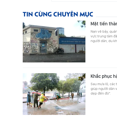
TIN CÙNG CHUYÊN MỤC
Mặt tiền thà
Nạn vẽ bậy, quản
vực trung tâm đã
người dân, du k
Khắc phục h
Sau mưa lũ, các 
giúp người dân 
dẹp đến đó".