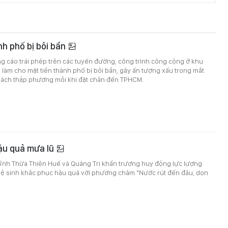
nh phố bị bôi bẩn
g cáo trái phép trên các tuyến đường, công trình công cộng ở khu
 làm cho mặt tiền thành phố bị bôi bẩn, gây ấn tượng xấu trong mắt
hách thập phương mỗi khi đặt chân đến TPHCM.
ậu quả mưa lũ
tỉnh Thừa Thiên Huế và Quảng Trị khẩn trương huy động lực lượng
vệ sinh khắc phục hậu quả với phương châm "Nước rút đến đâu, dọn