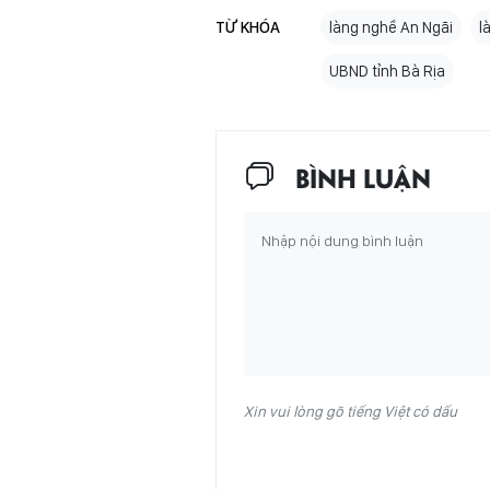
TỪ KHÓA
làng nghề An Ngãi
l
UBND tỉnh Bà Rịa
BÌNH LUẬN
Xin vui lòng gõ tiếng Việt có dấu