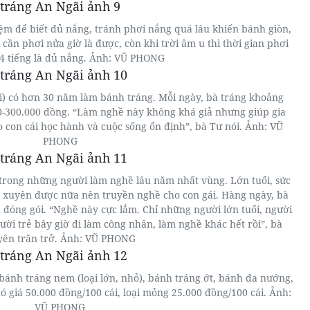
ệm để biết đủ nắng, tránh phơi nắng quá lâu khiến bánh giòn,
ỉ cần phơi nửa giờ là được, còn khi trời âm u thì thời gian phơi
-4 tiếng là đủ nắng. Ảnh: VŨ PHONG
ãi) có hơn 30 năm làm bánh tráng. Mỗi ngày, bà tráng khoảng
00-300.000 đồng. “Làm nghề này không khá giả nhưng giúp gia
ho con cái học hành và cuộc sống ổn định”, bà Tư nói. Ảnh: VŨ
PHONG
 trong những người làm nghề lâu năm nhất vùng. Lớn tuổi, sức
 xuyên được nữa nên truyền nghề cho con gái. Hàng ngày, bà
à đóng gói. “Nghề này cực lắm. Chỉ những người lớn tuổi, người
ời trẻ bây giờ đi làm công nhân, làm nghề khác hết rồi”, bà
yên trăn trở. Ảnh: VŨ PHONG
 bánh tráng nem (loại lớn, nhỏ), bánh tráng ớt, bánh đa nướng,
 giá 50.000 đồng/100 cái, loại mỏng 25.000 đồng/100 cái. Ảnh:
VŨ PHONG