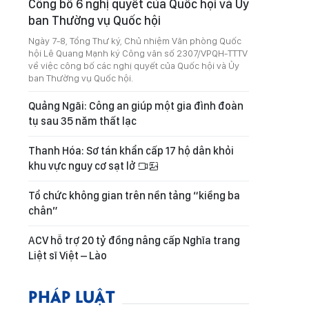
Công bố 6 nghị quyết của Quốc hội và Ủy
ban Thường vụ Quốc hội
Ngày 7-8, Tổng Thư ký, Chủ nhiệm Văn phòng Quốc
hội Lê Quang Mạnh ký Công văn số 2307/VPQH-TTTV
về việc công bố các nghị quyết của Quốc hội và Ủy
ban Thường vụ Quốc hội.
Quảng Ngãi: Công an giúp một gia đình đoàn
tụ sau 35 năm thất lạc
Thanh Hóa: Sơ tán khẩn cấp 17 hộ dân khỏi
khu vực nguy cơ sạt lở
Tổ chức không gian trên nền tảng “kiềng ba
chân”
ACV hỗ trợ 20 tỷ đồng nâng cấp Nghĩa trang
Liệt sĩ Việt – Lào
PHÁP LUẬT