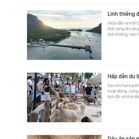
Linh thiêng 
Giữa đất và trời
thế vang lên lắ
linh thiêng, hào
Hấp dẫn du l
Sau khi hai tuyế
hoạt động, cùng 
lịch đổ về tỉnh B
Dấu ấn sản