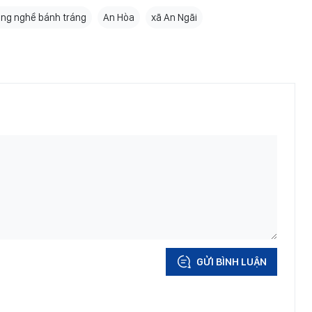
àng nghề bánh tráng
An Hòa
xã An Ngãi
GỬI BÌNH LUẬN