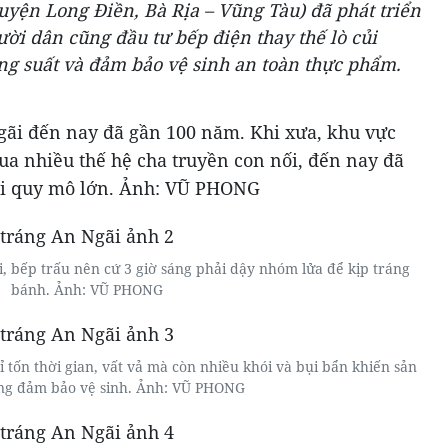
uyện Long Điền, Bà Rịa – Vũng Tàu) đã phát triển
ời dân cũng đầu tư bếp điện thay thế lò củi
ng suất và đảm bảo vệ sinh an toàn thực phẩm.
ãi đến nay đã gần 100 năm. Khi xưa, khu vực
qua nhiều thế hệ cha truyền con nối, đến nay đã
ới quy mô lớn. Ảnh: VŨ PHONG
, bếp trấu nên cứ 3 giờ sáng phải dậy nhóm lửa để kịp tráng
bánh. Ảnh: VŨ PHONG
 tốn thời gian, vất vả mà còn nhiều khói và bụi bẩn khiến sản
g đảm bảo vệ sinh. Ảnh: VŨ PHONG