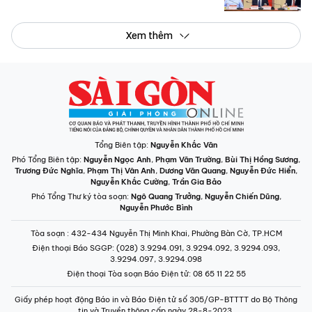
Xem thêm
Tổng Biên tập:
Nguyễn Khắc Văn
Phó Tổng Biên tập:
Nguyễn Ngọc Anh
,
Phạm Văn Trường
,
Bùi Thị Hồng Sương
,
Trương Đức Nghĩa
,
Phạm Thị Vân Anh
,
Dương Văn Quang
,
Nguyễn Đức Hiển
,
Nguyễn Khắc Cường
,
Trần Gia Bảo
Phó Tổng Thư ký tòa soạn:
Ngô Quang Trưởng
,
Nguyễn Chiến Dũng
,
Nguyễn Phước Bình
Tòa soạn
: 432-434 Nguyễn Thị Minh Khai, Phường Bàn Cờ, TP.HCM
Điện thoại Báo SGGP
: (028) 3.9294.091, 3.9294.092, 3.9294.093,
3.9294.097, 3.9294.098
Điện thoại Tòa soạn Báo Điện tử
: 08 65 11 22 55
Giấy phép hoạt động Báo in và Báo Điện tử số 305/GP-BTTTT do Bộ Thông
tin và Truyền thông cấp ngày 28-8-2023.