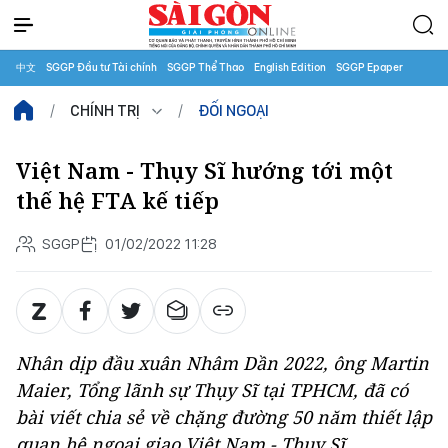
中文
SGGP Đầu tư Tài chính
SGGP Thể Thao
English Edition
SGGP Epaper
CHÍNH TRỊ
ĐỐI NGOẠI
Việt Nam - Thụy Sĩ hướng tới một
thế hệ FTA kế tiếp
SGGP
01/02/2022 11:28
Nhân dịp đầu xuân Nhâm Dần 2022, ông Martin
Maier, Tổng lãnh sự Thụy Sĩ tại TPHCM, đã có
bài viết chia sẻ về chặng đường 50 năm thiết lập
quan hệ ngoại giao Việt Nam - Thụy Sĩ.