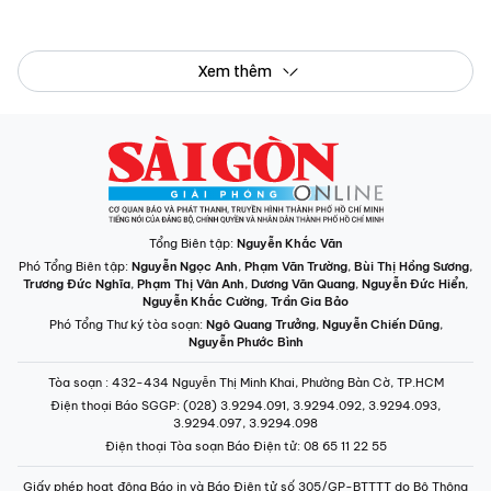
Xem thêm
Tổng Biên tập:
Nguyễn Khắc Văn
Phó Tổng Biên tập:
Nguyễn Ngọc Anh
,
Phạm Văn Trường
,
Bùi Thị Hồng Sương
,
Trương Đức Nghĩa
,
Phạm Thị Vân Anh
,
Dương Văn Quang
,
Nguyễn Đức Hiển
,
Nguyễn Khắc Cường
,
Trần Gia Bảo
Phó Tổng Thư ký tòa soạn:
Ngô Quang Trưởng
,
Nguyễn Chiến Dũng
,
Nguyễn Phước Bình
Tòa soạn
: 432-434 Nguyễn Thị Minh Khai, Phường Bàn Cờ, TP.HCM
Điện thoại Báo SGGP
: (028) 3.9294.091, 3.9294.092, 3.9294.093,
3.9294.097, 3.9294.098
Điện thoại Tòa soạn Báo Điện tử
: 08 65 11 22 55
Giấy phép hoạt động Báo in và Báo Điện tử số 305/GP-BTTTT do Bộ Thông