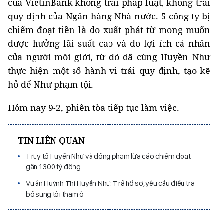
của VietinBank không trái pháp luật, không trái
quy định của Ngân hàng Nhà nước. 5 công ty bị
chiếm đoạt tiền là do xuất phát từ mong muốn
được hưởng lãi suất cao và do lợi ích cá nhân
của người môi giới, từ đó đã cùng Huyền Như
thực hiện một số hành vi trái quy định, tạo kẽ
hở để Như phạm tội.
Hôm nay 9-2, phiên tòa tiếp tục làm việc.
TIN LIÊN QUAN
Truy tố Huyền Như và đồng phạm lừa đảo chiếm đoạt
gần 1.300 tỷ đồng
Vụ án Huỳnh Thị Huyền Như: Trả hồ sơ, yêu cầu điều tra
bổ sung tội tham ô