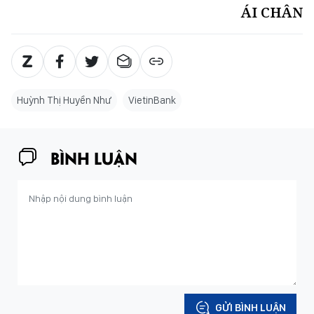
ÁI CHÂN
Huỳnh Thị Huyền Như
VietinBank
BÌNH LUẬN
GỬI BÌNH LUẬN