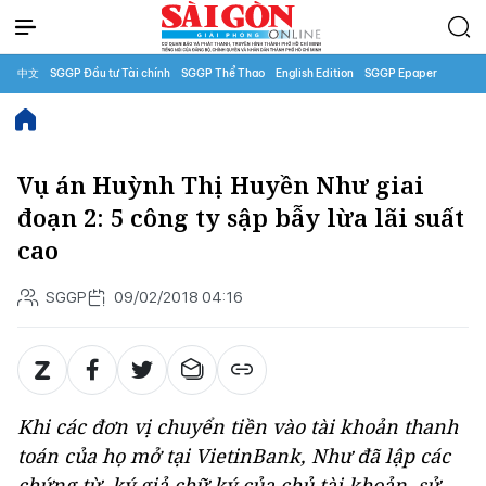
中文
SGGP Đầu tư Tài chính
SGGP Thể Thao
English Edition
SGGP Epaper
Vụ án Huỳnh Thị Huyền Như giai
đoạn 2: 5 công ty sập bẫy lừa lãi suất
cao
SGGP
09/02/2018 04:16
Khi các đơn vị chuyển tiền vào tài khoản thanh
toán của họ mở tại VietinBank, Như đã lập các
chứng từ, ký giả chữ ký của chủ tài khoản, sử