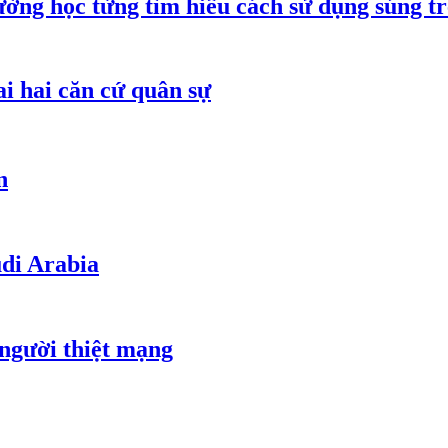
ường học từng tìm hiểu cách sử dụng súng t
ai hai căn cứ quân sự
n
udi Arabia
 người thiệt mạng