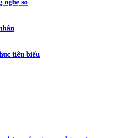
g nghệ số
 nhân
húc tiêu biểu