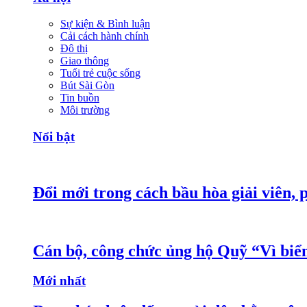
Sự kiện & Bình luận
Cải cách hành chính
Đô thị
Giao thông
Tuổi trẻ cuộc sống
Bút Sài Gòn
Tin buồn
Môi trường
Nổi bật
Đổi mới trong cách bầu hòa giải viên, 
Cán bộ, công chức ủng hộ Quỹ “Vì bi
Mới nhất