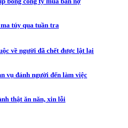
núp bóng công ty mua bán nợ
ma túy qua tuần tra
ộc về người đã chết được lật lại
an vụ đánh người đến làm việc
h thật ăn năn, xin lỗi