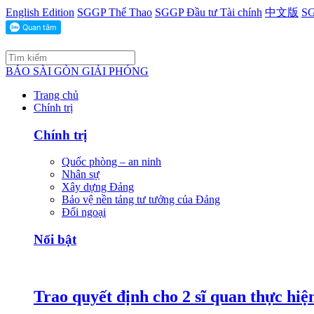
English Edition
SGGP Thể Thao
SGGP Đầu tư Tài chính
中文版
SG
BÁO SÀI GÒN GIẢI PHÓNG
Trang chủ
Chính trị
Chính trị
Quốc phòng – an ninh
Nhân sự
Xây dựng Đảng
Bảo vệ nền tảng tư tưởng của Đảng
Đối ngoại
Nổi bật
Trao quyết định cho 2 sĩ quan thực hiệ