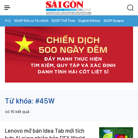
中文
SGGP Đầu tư Tài chính
SGGP Thể Thao
English Edition
SGGP Epaper
Từ khóa:
#45W
có
15
kết quả
Lenovo mở bán Idea Tab mới tích