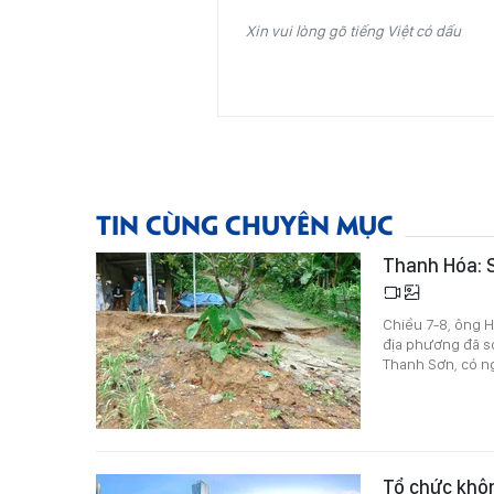
Xin vui lòng gõ tiếng Việt có dấu
TIN CÙNG CHUYÊN MỤC
Thanh Hóa: S
Chiều 7-8, ông H
địa phương đã sơ
Thanh Sơn, có ng
Tổ chức khôn