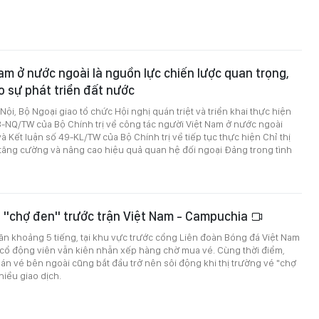
am ở nước ngoài là nguồn lực chiến lược quan trọng,
 sự phát triển đất nước
 Nội, Bộ Ngoại giao tổ chức Hội nghị quán triệt và triển khai thực hiện
-NQ/TW của Bộ Chính trị về công tác người Việt Nam ở nước ngoài
à Kết luận số 49-KL/TW của Bộ Chính trị về tiếp tục thực hiện Chỉ thị
tăng cường và nâng cao hiệu quả quan hệ đối ngoại Đảng trong tình
 "chợ đen" trước trận Việt Nam - Campuchia
ăn khoảng 5 tiếng, tại khu vực trước cổng Liên đoàn Bóng đá Việt Nam
 cổ động viên vẫn kiên nhẫn xếp hàng chờ mua vé. Cùng thời điểm,
n vé bên ngoài cũng bắt đầu trở nên sôi động khi thị trường vé "chợ
hiều giao dịch.