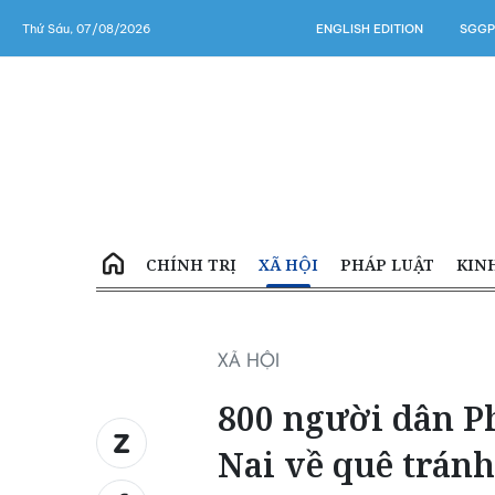
Thứ Sáu, 07/08/2026
ENGLISH EDITION
SGGP
CHÍNH TRỊ
XÃ HỘI
PHÁP LUẬT
KIN
XÃ HỘI
800 người dân P
Nai về quê tránh