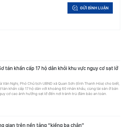
GỬI BÌNH LUẬN
ơ tán khẩn cấp 17 hộ dân khỏi khu vực nguy cơ sạt lở
à Văn Nghị, Phó Chủ tịch UBND xã Quan Sơn (tỉnh Thanh Hóa) cho biết,
 tán khẩn cấp 17 hộ dân với khoảng 60 nhân khẩu, cùng tài sản ở bản
uy cơ cao ảnh hưởng sạt lở đến nơi tránh trú đảm bảo an toàn.
g gian trên nền tảng “kiềng ba chân”