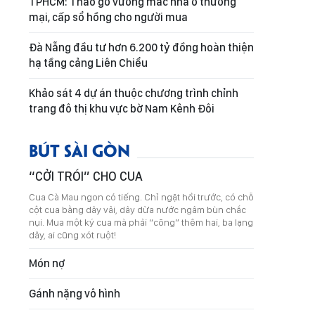
TPHCM: Tháo gỡ vướng mắc nhà ở thương
mại, cấp sổ hồng cho người mua
Đà Nẵng đầu tư hơn 6.200 tỷ đồng hoàn thiện
hạ tầng cảng Liên Chiểu
Khảo sát 4 dự án thuộc chương trình chỉnh
trang đô thị khu vực bờ Nam Kênh Đôi
BÚT SÀI GÒN
“CỞI TRÓI” CHO CUA
Cua Cà Mau ngon có tiếng. Chỉ ngặt hồi trước, có chỗ
cột cua bằng dây vải, dây dừa nước ngâm bùn chắc
nụi. Mua một ký cua mà phải “cõng” thêm hai, ba lạng
dây, ai cũng xót ruột!
Món nợ
Gánh nặng vô hình