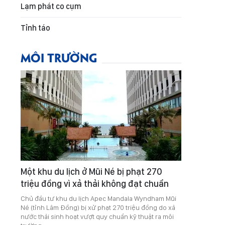
Lạm phát co cụm
Tỉnh táo
MÔI TRƯỜNG
Một khu du lịch ở Mũi Né bị phạt 270
triệu đồng vì xả thải không đạt chuẩn
Chủ đầu tư khu du lịch Apec Mandala Wyndham Mũi
Né (tỉnh Lâm Đồng) bị xử phạt 270 triệu đồng do xả
nước thải sinh hoạt vượt quy chuẩn kỹ thuật ra môi