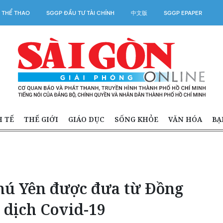
 THỂ THAO
SGGP ĐẦU TƯ TÀI CHÍNH
中文版
SGGP EPAPER
H TẾ
THẾ GIỚI
GIÁO DỤC
SỐNG KHỎE
VĂN HÓA
BẠ
hú Yên được đưa từ Đồng
 dịch Covid-19