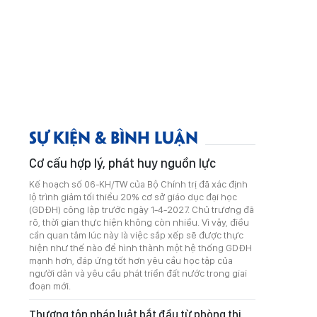
SỰ KIỆN & BÌNH LUẬN
Cơ cấu hợp lý, phát huy nguồn lực
Kế hoạch số 06-KH/TW của Bộ Chính trị đã xác định
lộ trình giảm tối thiểu 20% cơ sở giáo dục đại học
(GDĐH) công lập trước ngày 1-4-2027. Chủ trương đã
rõ, thời gian thực hiện không còn nhiều. Vì vậy, điều
cần quan tâm lúc này là việc sắp xếp sẽ được thực
hiện như thế nào để hình thành một hệ thống GDĐH
mạnh hơn, đáp ứng tốt hơn yêu cầu học tập của
người dân và yêu cầu phát triển đất nước trong giai
đoạn mới.
Thượng tôn pháp luật bắt đầu từ phòng thi