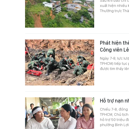
Sau khi báo chí 
xuất hiện nhiều 
Thường trực Thàn
Phát hiện thê
Công viên Lê
Ngày 7-8, lực lư
TPHCM) tiếp tục p
được tìm thấy lê
Hỗ trợ nạn n
Chiều 7-8, đồng
TPHCM, Chủ tịch
hỗ trợ 50 triệu
phường Bình Lợi