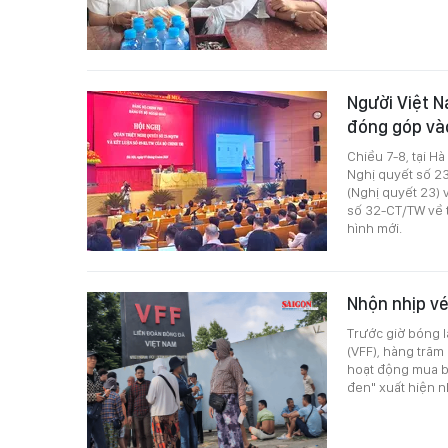
Người Việt N
đóng góp vào
Chiều 7-8, tại Hà
Nghị quyết số 23
(Nghị quyết 23) v
số 32-CT/TW về 
hình mới.
Nhộn nhịp vé
Trước giờ bóng l
(VFF), hàng trăm
hoạt động mua bá
đen" xuất hiện n