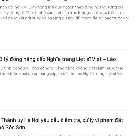
i hạn đòi hỏi TPHCM không thể quy hoạch theo từng ngành, từng địa
m kỳ riêng rẽ. Thành phố cần một cấu trúc thống nhất, dựa trên sức
n, khả năng kết nối vùng và hạ tầng dữ liệu đủ mạnh để dự báo trước khi
0 tỷ đồng nâng cấp Nghĩa trang Liệt sĩ Việt – Lào
ND tỉnh Nghệ An, Tổng công ty Cảng hàng không Việt Nam (ACV) trao
 tỉnh triển khai dự án nâng cấp, tu bổ, tôn tạo Nghĩa trang Liệt sĩ Việt –
Thành ủy Hà Nội yêu cầu kiểm tra, xử lý vi phạm đất
hộ Sóc Sơn