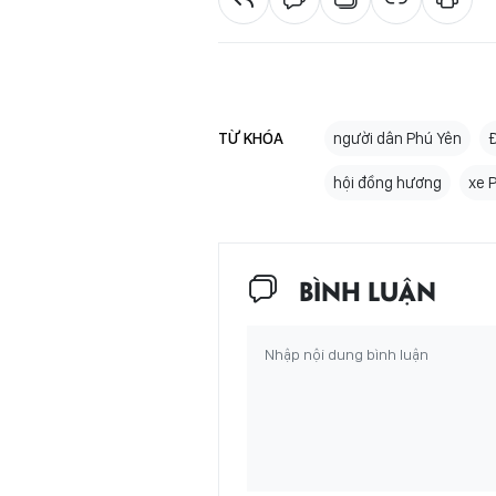
TỪ KHÓA
người dân Phú Yên
hội đồng hương
xe 
BÌNH LUẬN