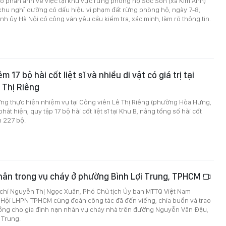
có phản ánh về việc tại khu vực rừng phòng hộ Sóc Sơn (xã Kim Anh)
khu nghỉ dưỡng có dấu hiệu vi phạm đất rừng phòng hộ, ngày 7-8,
h ủy Hà Nội có công văn yêu cầu kiểm tra, xác minh, làm rõ thông tin.
m 17 bộ hài cốt liệt sĩ và nhiều di vật có giá trị tại
 Thị Riêng
ợng thực hiện nhiệm vụ tại Công viên Lê Thị Riêng (phường Hòa Hưng,
hát hiện, quy tập 17 bộ hài cốt liệt sĩ tại Khu B, nâng tổng số hài cốt
n 227 bộ.
hân trong vụ cháy ở phường Bình Lợi Trung, TPHCM
 chí Nguyễn Thị Ngọc Xuân, Phó Chủ tịch Ủy ban MTTQ Việt Nam
 Hội LHPN TPHCM cùng đoàn công tác đã đến viếng, chia buồn và trao
 đồng cho gia đình nạn nhân vụ cháy nhà trên đường Nguyễn Văn Đậu,
 Trung.