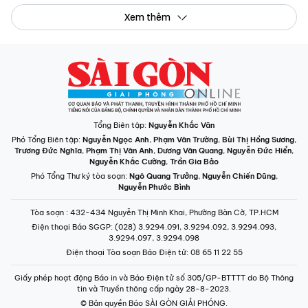
Xem thêm
Tổng Biên tập:
Nguyễn Khắc Văn
Phó Tổng Biên tập:
Nguyễn Ngọc Anh
,
Phạm Văn Trường
,
Bùi Thị Hồng Sương
,
Trương Đức Nghĩa
,
Phạm Thị Vân Anh
,
Dương Văn Quang
,
Nguyễn Đức Hiển
,
Nguyễn Khắc Cường
,
Trần Gia Bảo
Phó Tổng Thư ký tòa soạn:
Ngô Quang Trưởng
,
Nguyễn Chiến Dũng
,
Nguyễn Phước Bình
Tòa soạn
: 432-434 Nguyễn Thị Minh Khai, Phường Bàn Cờ, TP.HCM
Điện thoại Báo SGGP
: (028) 3.9294.091, 3.9294.092, 3.9294.093,
3.9294.097, 3.9294.098
Điện thoại Tòa soạn Báo Điện tử
: 08 65 11 22 55
Giấy phép hoạt động Báo in và Báo Điện tử số 305/GP-BTTTT do Bộ Thông
tin và Truyền thông cấp ngày 28-8-2023.
© Bản quyền Báo SÀI GÒN GIẢI PHÓNG.