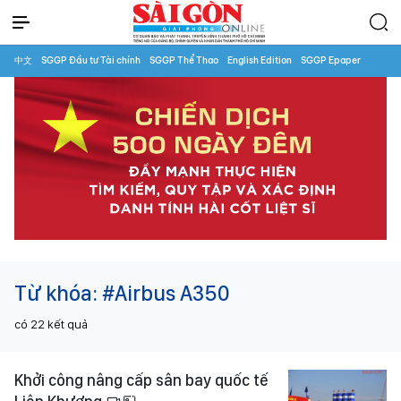
中文
SGGP Đầu tư Tài chính
SGGP Thể Thao
English Edition
SGGP Epaper
Từ khóa:
#Airbus A350
có
22
kết quả
Khởi công nâng cấp sân bay quốc tế