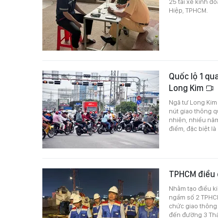
25 tài xế kinh d
Hiệp, TPHCM.
Quốc lộ 1 qu
Long Kim
Ngã tư Long Kim 
nút giao thông 
nhiên, nhiều năm
điểm, đặc biệt là 
TPHCM điều c
Nhằm tạo điều ki
ngầm số 2 TPHCM
chức giao thông
đến đường 3 Thá