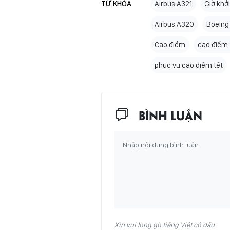
TỪ KHÓA
Airbus A321
Giờ khở
Airbus A320
Boeing
Cao điểm
cao điểm
phục vụ cao điểm tết
BÌNH LUẬN
Xin vui lòng gõ tiếng Việt có dấu