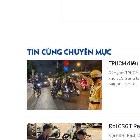
TIN CÙNG CHUYÊN MỤC
TPHCM điều 
Công an TPHCM v
khu vực trung tâ
Saigon Centre.
Đội CSGT Rạc
Đội CSGT Rạch Ch