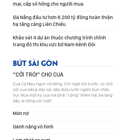
mại, cấp sổ hồng cho người mua
Đà Nẵng đầu tư hơn 6.200 tỷ đồng hoàn thiện
hạ tầng cảng Liên Chiểu
Khảo sát 4 dự án thuộc chương trình chỉnh
trang đô thị khu vực bờ Nam Kênh Đôi
BÚT SÀI GÒN
“CỞI TRÓI” CHO CUA
Cua Cà Mau ngon có tiếng. Chỉ ngặt hồi trước, có chỗ
cột cua bằng dây vải, dây dừa nước ngâm bùn chắc
nụi. Mua một ký cua mà phải “cõng” thêm hai, ba lạng
dây, ai cũng xót ruột!
Món nợ
Gánh nặng vô hình