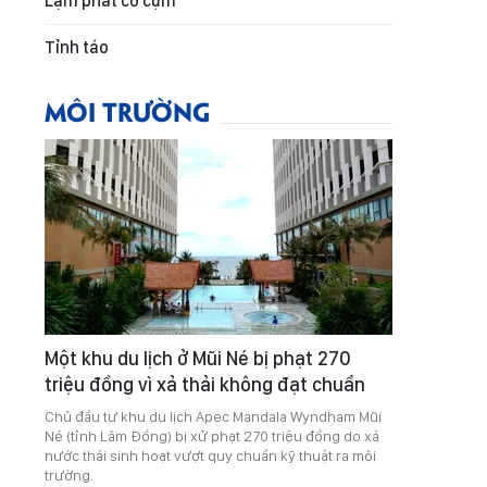
Lạm phát co cụm
Tỉnh táo
MÔI TRƯỜNG
Một khu du lịch ở Mũi Né bị phạt 270
triệu đồng vì xả thải không đạt chuẩn
Chủ đầu tư khu du lịch Apec Mandala Wyndham Mũi
Né (tỉnh Lâm Đồng) bị xử phạt 270 triệu đồng do xả
nước thải sinh hoạt vượt quy chuẩn kỹ thuật ra môi
trường.