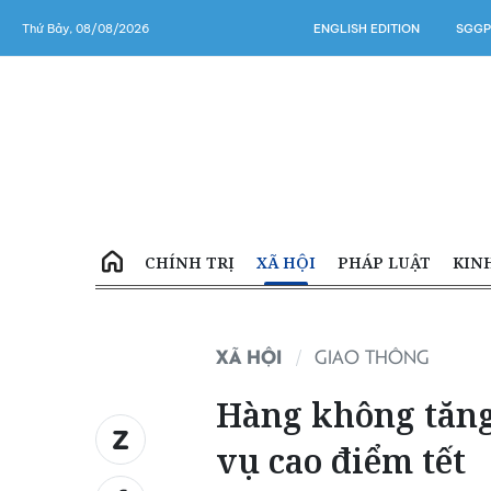
Thứ Bảy, 08/08/2026
ENGLISH EDITION
SGGP
CHÍNH TRỊ
XÃ HỘI
PHÁP LUẬT
KIN
XÃ HỘI
GIAO THÔNG
Hàng không tăn
vụ cao điểm tết