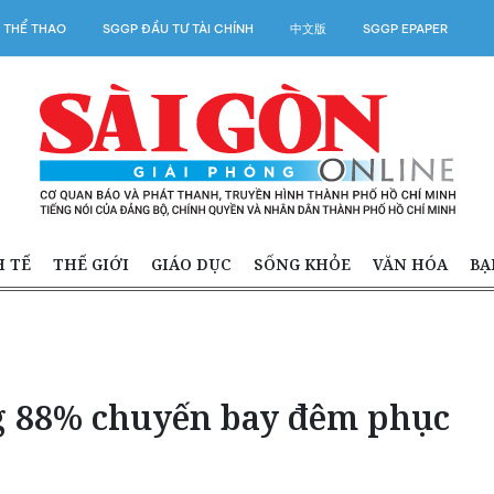
 THỂ THAO
SGGP ĐẦU TƯ TÀI CHÍNH
中文版
SGGP EPAPER
H TẾ
THẾ GIỚI
GIÁO DỤC
SỐNG KHỎE
VĂN HÓA
BẠ
g 88% chuyến bay đêm phục