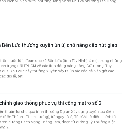
oanh dịch vụ vận tải tại phường Tăng Nhơn Phú và phường Tân Đông
a Bến Lức thường xuyên ùn ứ, chờ nâng cấp nút giao
trên quốc lộ 1, đoạn qua xã Bến Lức (tỉnh Tây Ninh) là một trong những
quan trọng nối TPHCM về các tỉnh đồng bằng sông Cửu Long. Tuy
 qua, khu vực này thường xuyên xảy ra ùn tắc kéo dài vào giờ cao
các dịp lễ, tết.
hỉnh giao thông phục vụ thi công metro số 2
ện thuận lợi cho quá trình thi công Dự án Xây dựng tuyến tàu điện
 (Bến Thành - Tham Lương), từ ngày 13-8, TPHCM sẽ điều chỉnh tổ
 trên đường Cách Mạng Tháng Tám, đoạn từ đường Lý Thường Kiệt
ng 2.