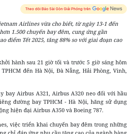
Theo dõi Báo Sài Gòn Giải Phóng trên
etnam Airlines vừa cho biết, từ ngày 13-1 đến
c hơn 1.500 chuyến bay đêm, cung ứng gần
cao điểm Tết 2025, tăng 88% so với giai đoạn cao
hởi hành sau 21 giờ tối và trước 5 giờ sáng hôm
ng TPHCM đến Hà Nội, Đà Nẵng, Hải Phòng, Vinh,
y bay Airbus A321, Airbus A320 neo đối với hầu
Riêng đường bay TPHCM - Hà Nội, hãng sử dụng
ộng hiện đại Airbus A350 và Boeing 787.
nes, việc triển khai chuyến bay đêm trong những
hông chỉ đáp ứng nhu cầu tăng cao của ngành hàng