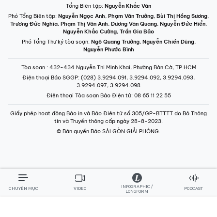
Tổng Biên tập:
Nguyễn Khắc Văn
Phó Tổng Biên tập:
Nguyễn Ngọc Anh
,
Phạm Văn Trường
,
Bùi Thị Hồng Sương
,
Trương Đức Nghĩa
,
Phạm Thị Vân Anh
,
Dương Văn Quang
,
Nguyễn Đức Hiển
,
Nguyễn Khắc Cường
,
Trần Gia Bảo
Phó Tổng Thư ký tòa soạn:
Ngô Quang Trưởng
,
Nguyễn Chiến Dũng
,
Nguyễn Phước Bình
Tòa soạn
: 432-434 Nguyễn Thị Minh Khai, Phường Bàn Cờ, TP.HCM
Điện thoại Báo SGGP
: (028) 3.9294.091, 3.9294.092, 3.9294.093,
3.9294.097, 3.9294.098
Điện thoại Tòa soạn Báo Điện tử
: 08 65 11 22 55
Giấy phép hoạt động Báo in và Báo Điện tử số 305/GP-BTTTT do Bộ Thông
tin và Truyền thông cấp ngày 28-8-2023.
© Bản quyền Báo SÀI GÒN GIẢI PHÓNG.
INFOGRAPHIC /
CHUYÊN MỤC
VIDEO
PODCAST
LONGFORM