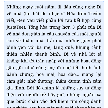
Những ngày cuối năm, đi đâu cũng nghe Đi
về nhà (lời hát do nhạc sĩ Hứa Kim Tuyền
viết, Đen Vâu viết phần lời rap kết hợp cùng
JustaTee). Tổng hòa trong hơn 3 phút của Đi
về nhà đơn giản là câu chuyện của một người
con về thăm nhà, trải qua những giây phút
bình yên với ba mẹ, làng quê, khung cảnh
thiên nhiên thanh bình. Đi về nhà lột tả
không khí tết tràn ngập với những hoạt động
gần gũi như cùng mẹ đi chợ tết, hình ảnh
bánh chưng, hoa mai, hoa đào... mang lại
cảm giác nhớ thương, thấm đượm tình cảm
gia đình. Bởi đó chính là những suy tư đồng
điệu với người trẻ bây giờ, những người xa
quê bước chân vào đời kiếm tìm công danh
sự nghiệp, sau bao mệt mỏi mới chợt nhận ra