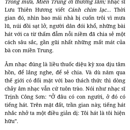
Trong mưa, Miền Trung ơi thương lắm;
nhạc sĩ
Lưu Thiên Hương viết
Cánh chim lạc
… Thời
gian đó, nhìn bao mái nhà bị cuốn trôi vì mưa
lũ, núi đồi sạt lở, người dân đói khổ, những bài
hát với ca từ thấm đẫm nỗi niềm đã chia sẻ một
cách sâu sắc, gần gũi nhất những mất mát của
bà con miền Trung.
Âm nhạc đúng là liều thuốc diệu kỳ xoa dịu tâm
hồn, để lắng nghe, để sẻ chia. Và dù năm qua
thế giới có đối mặt với bao thách thức thì dòng
chảy âm nhạc vẫn cứ tuôn trào. Nói như nhạc sĩ
Trịnh Công Sơn: “Ở đâu có con người, ở đó có
tiếng hát. Trên mặt đất, trần gian này, tiếng hát
nhắc nhở ta một điều giản dị: Tôi hát là tôi hiện
hữu”.