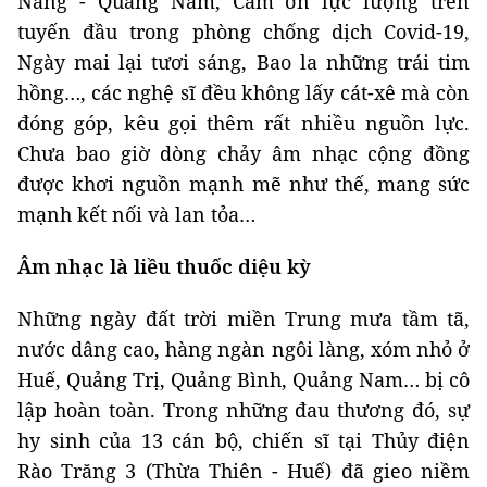
Nẵng - Quảng Nam, Cảm ơn lực lượng trên
tuyến đầu trong phòng chống dịch Covid-19,
Ngày mai lại tươi sáng, Bao la những trái tim
hồng…, các nghệ sĩ đều không lấy cát-xê mà còn
đóng góp, kêu gọi thêm rất nhiều nguồn lực.
Chưa bao giờ dòng chảy âm nhạc cộng đồng
được khơi nguồn mạnh mẽ như thế, mang sức
mạnh kết nối và lan tỏa…
Âm nhạc là liều thuốc diệu kỳ
Những ngày đất trời miền Trung mưa tầm tã,
nước dâng cao, hàng ngàn ngôi làng, xóm nhỏ ở
Huế, Quảng Trị, Quảng Bình, Quảng Nam… bị cô
lập hoàn toàn. Trong những đau thương đó, sự
hy sinh của 13 cán bộ, chiến sĩ tại Thủy điện
Rào Trăng 3 (Thừa Thiên - Huế) đã gieo niềm