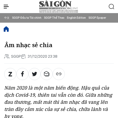
中文
SGGP Đầu tư Tài chính
SGGP Thể Thao
English Edition
SGGP Epaper
Âm nhạc sẻ chia
SGGP
31/12/2020 23:38
Năm 2020 là một năm biến động. Hậu quả của
dịch Covid-19, thiên tai vẫn còn đó. Giữa những
đau thương, mất mát thì âm nhạc đã vang lên
tràn đầy cảm xúc của sự sẻ chia, chữa lành và
hy vọng.