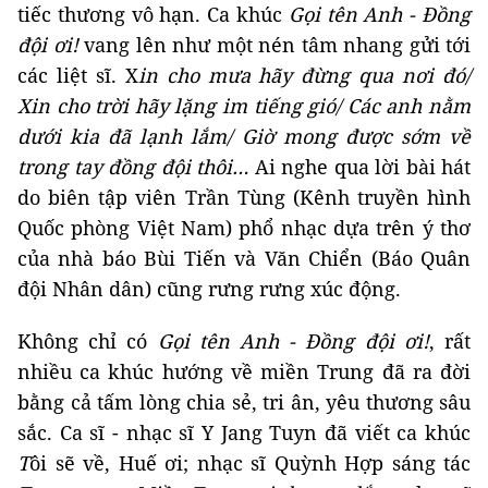
tiếc thương vô hạn. Ca khúc
Gọi tên Anh - Đồng
đội ơi!
vang lên như một nén tâm nhang gửi tới
các liệt sĩ. X
in cho mưa hãy đừng qua nơi đó/
Xin cho trời hãy lặng im tiếng gió/ Các anh nằm
dưới kia đã lạnh lắm/ Giờ mong được sớm về
trong tay đồng đội thôi…
Ai nghe qua lời bài hát
do biên tập viên Trần Tùng (Kênh truyền hình
Quốc phòng Việt Nam) phổ nhạc dựa trên ý thơ
của nhà báo Bùi Tiến và Văn Chiển (Báo Quân
đội Nhân dân) cũng rưng rưng xúc động.
Không chỉ có
Gọi tên Anh - Đồng đội ơi!
, rất
nhiều ca khúc hướng về miền Trung đã ra đời
bằng cả tấm lòng chia sẻ, tri ân, yêu thương sâu
sắc. Ca sĩ - nhạc sĩ Y Jang Tuyn đã viết ca khúc
T
ôi sẽ về, Huế ơi; nhạc sĩ Quỳnh Hợp sáng tác