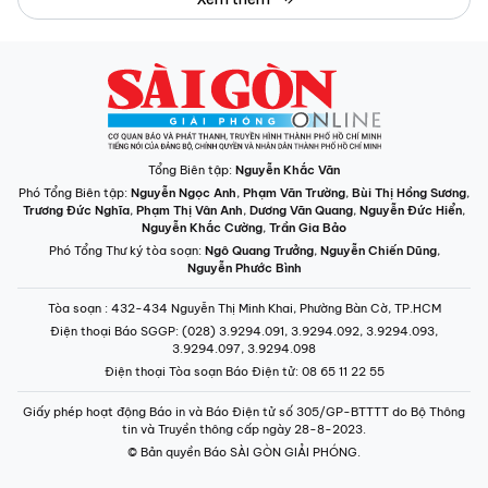
Tổng Biên tập:
Nguyễn Khắc Văn
Phó Tổng Biên tập:
Nguyễn Ngọc Anh
,
Phạm Văn Trường
,
Bùi Thị Hồng Sương
,
Trương Đức Nghĩa
,
Phạm Thị Vân Anh
,
Dương Văn Quang
,
Nguyễn Đức Hiển
,
Nguyễn Khắc Cường
,
Trần Gia Bảo
Phó Tổng Thư ký tòa soạn:
Ngô Quang Trưởng
,
Nguyễn Chiến Dũng
,
Nguyễn Phước Bình
Tòa soạn
: 432-434 Nguyễn Thị Minh Khai, Phường Bàn Cờ, TP.HCM
Điện thoại Báo SGGP
: (028) 3.9294.091, 3.9294.092, 3.9294.093,
3.9294.097, 3.9294.098
Điện thoại Tòa soạn Báo Điện tử
: 08 65 11 22 55
Giấy phép hoạt động Báo in và Báo Điện tử số 305/GP-BTTTT do Bộ Thông
tin và Truyền thông cấp ngày 28-8-2023.
© Bản quyền Báo SÀI GÒN GIẢI PHÓNG.