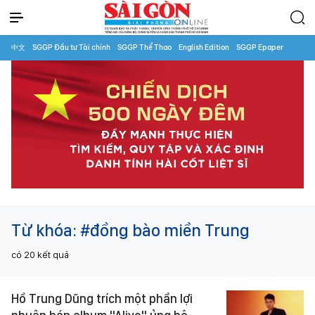
中文
SGGP Đầu tư Tài chính
SGGP Thể Thao
English Edition
SGGP Epaper
Từ khóa:
#đồng bào miền Trung
có
20
kết quả
Hồ Trung Dũng trích một phần lợi