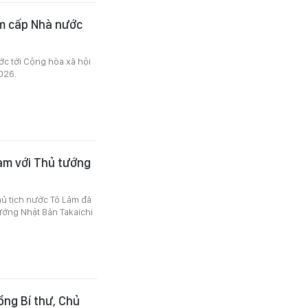
ăm cấp Nhà nước
ớc tới Cộng hòa xã hội
026.
đàm với Thủ tướng
hủ tịch nước Tô Lâm đã
ướng Nhật Bản Takaichi
ổng Bí thư, Chủ