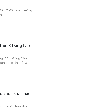
m đã gửi điện chúc mừng
n.
 thứ IX Đảng Lao
rung ương Đảng Cộng
oàn quốc lần thứ IX
uộc họp khai mạc
am dự cuộc họp khai