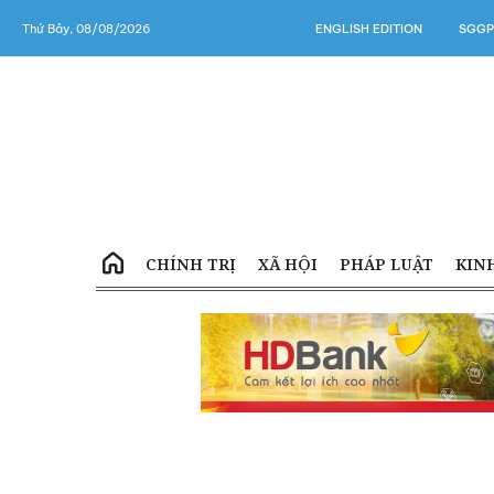
Thứ Bảy, 08/08/2026
ENGLISH EDITION
SGGP
CHÍNH TRỊ
XÃ HỘI
PHÁP LUẬT
KIN