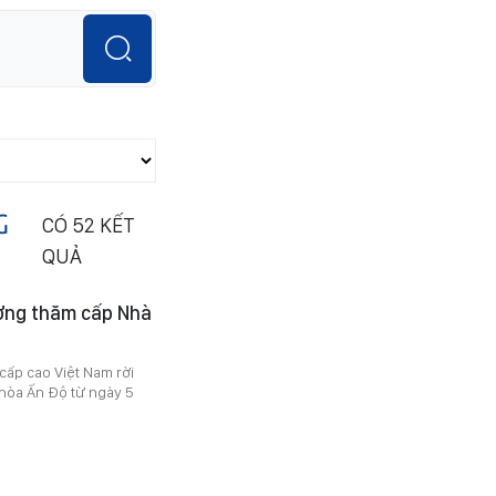
G
CÓ
52
KẾT
QUẢ
ường thăm cấp Nhà
cấp cao Việt Nam rời
hòa Ấn Độ từ ngày 5