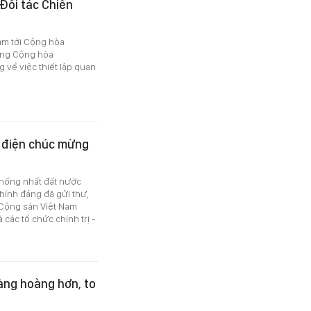
 Đối tác Chiến
âm tới Cộng hòa
hống Cộng hòa
g về việc thiết lập quan
, điện chúc mừng
thống nhất đất nước
hính đảng đã gửi thư,
Cộng sản Việt Nam
các tổ chức chính trị -
àng hoàng hơn, to