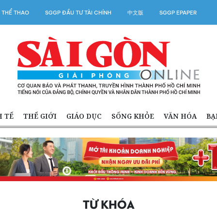
 THỂ THAO
SGGP ĐẦU TƯ TÀI CHÍNH
中文版
SGGP EPAPER
H TẾ
THẾ GIỚI
GIÁO DỤC
SỐNG KHỎE
VĂN HÓA
BẠ
TỪ KHÓA