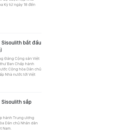
oa Kỳ từ ngày 18 đến
 Sisoulith bắt đầu
ng Đảng Cộng sản Việt
í thư Ban Chấp hành
nước Cộng hòa Dân chủ
p Nhà nước tới Việt
 Sisoulith sắp
hấp hành Trung ương
hòa Dân chủ Nhân dân
ệt Nam.