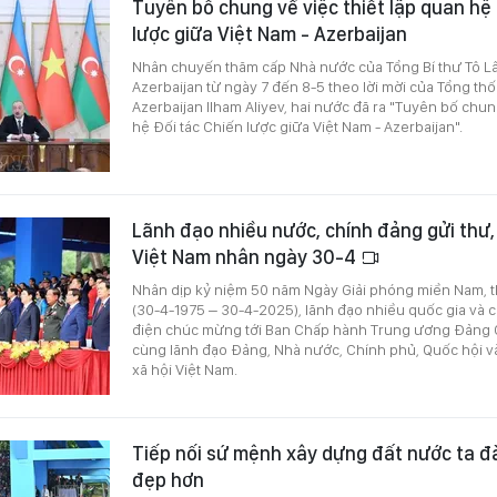
Tuyên bố chung về việc thiết lập quan hệ
lược giữa Việt Nam - Azerbaijan
Nhân chuyến thăm cấp Nhà nước của Tổng Bí thư Tô L
Azerbaijan từ ngày 7 đến 8-5 theo lời mời của Tổng t
Azerbaijan Ilham Aliyev, hai nước đã ra "Tuyên bố chun
hệ Đối tác Chiến lược giữa Việt Nam - Azerbaijan".
Lãnh đạo nhiều nước, chính đảng gửi thư
Việt Nam nhân ngày 30-4
Nhân dịp kỷ niệm 50 năm Ngày Giải phóng miền Nam, 
(30-4-1975 – 30-4-2025), lãnh đạo nhiều quốc gia và c
điện chúc mừng tới Ban Chấp hành Trung ương Đảng 
cùng lãnh đạo Đảng, Nhà nước, Chính phủ, Quốc hội và 
xã hội Việt Nam.
Tiếp nối sứ mệnh xây dựng đất nước ta đ
đẹp hơn