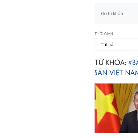
THỜI GIAN
TỪ KHÓA:
#B
SẢN VIỆT NA