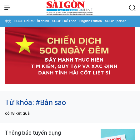
中文
SGGP Đầu tư Tài chính
SGGP Thể Thao
English Edition
SGGP Epaper
Từ khóa:
#Bản sao
có
18
kết quả
Thông báo tuyển dụng