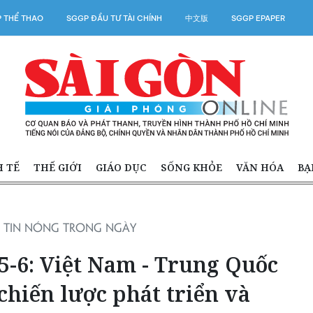
 THỂ THAO
SGGP ĐẦU TƯ TÀI CHÍNH
中文版
SGGP EPAPER
H TẾ
THẾ GIỚI
GIÁO DỤC
SỐNG KHỎE
VĂN HÓA
BẠ
TIN NÓNG TRONG NGÀY
15-6: Việt Nam - Trung Quốc
 chiến lược phát triển và