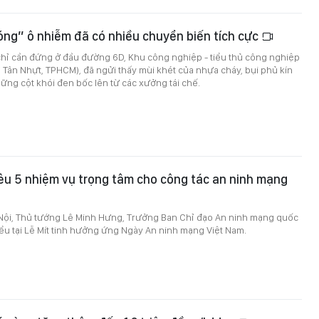
ng” ô nhiễm đã có nhiều chuyển biến tích cực
chỉ cần đứng ở đầu đường 6D, Khu công nghiệp - tiểu thủ công nghiệp
 Tân Nhựt, TPHCM), đã ngửi thấy mùi khét của nhựa cháy, bụi phủ kín
ng cột khói đen bốc lên từ các xưởng tái chế.
u 5 nhiệm vụ trọng tâm cho công tác an ninh mạng
à Nội, Thủ tướng Lê Minh Hưng, Trưởng Ban Chỉ đạo An ninh mạng quốc
iểu tại Lễ Mít tinh hưởng ứng Ngày An ninh mạng Việt Nam.