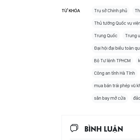
TỪ KHÓA
Trụ sở Chính phủ
Th
Thủ tướng Quốc vụ việ
Trung Quốc
Trung 
Đại hội đại biểu toàn q
Bộ Tư lệnh TPHCM
Công an tỉnh Hà Tĩnh
mua bán trái phép vũ k
sân bay mở cửa
đảo
BÌNH LUẬN