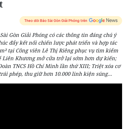
t
Theo dõi Báo Sài Gòn Giải Phóng trên
 Sài Gòn Giải Phóng có các thông tin đáng chú ý
úc đẩy kết nối chiến lược phát triển và hợp tác
0m² tại Công viên Lê Thị Riêng phục vụ tìm kiếm
 tế Liên Khương mở cửa trở lại sớm hơn dự kiến;
Đoàn TNCS Hồ Chí Minh lần thứ XIII; Triệt xóa cơ
rái phép, thu giữ hơn 10.000 linh kiện súng...