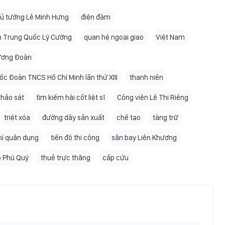
ủ tướng Lê Minh Hưng
điện đàm
n Trung Quốc Lý Cường
quan hệ ngoại giao
Việt Nam
ương Đoàn
uốc Đoàn TNCS Hồ Chí Minh lần thứ XIII
thanh niên
khảo sát
tìm kiếm hài cốt liệt sĩ
Công viên Lê Thị Riêng
triệt xóa
đường dây sản xuất
chế tạo
tàng trữ
hí quân dụng
tiến độ thi công
sân bay Liên Khương
 Phú Quý
thuê trực thăng
cấp cứu