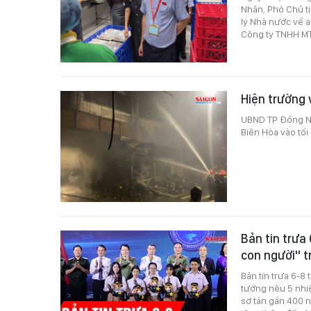
Nhân, Phó Chủ t
lý Nhà nước về a
Công ty TNHH MT
Hiện trường 
UBND TP Đồng Nai
Biên Hòa vào tối 
Bản tin trưa
con người" 
Bản tin trưa 6-8
tướng nêu 5 nhiệ
sơ tán gần 400 n