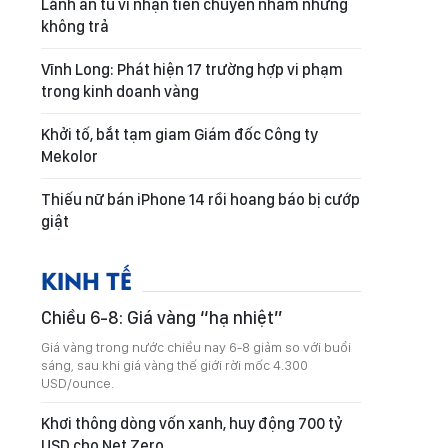
Lãnh án tù vì nhận tiền chuyển nhầm nhưng
không trả
Vĩnh Long: Phát hiện 17 trường hợp vi phạm
trong kinh doanh vàng
Khởi tố, bắt tạm giam Giám đốc Công ty
Mekolor
Thiếu nữ bán iPhone 14 rồi hoang báo bị cướp
giật
KINH TẾ
Chiều 6-8: Giá vàng “hạ nhiệt”
Giá vàng trong nước chiều nay 6-8 giảm so với buổi
sáng, sau khi giá vàng thế giới rời mốc 4.300
USD/ounce.
Khơi thông dòng vốn xanh, huy động 700 tỷ
USD cho Net Zero