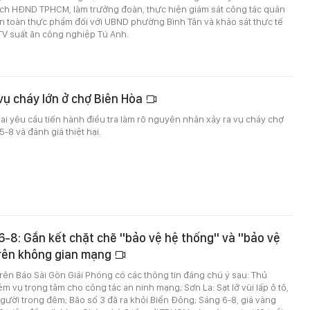
ịch HĐND TPHCM, làm trưởng đoàn, thực hiện giám sát công tác quản
n toàn thực phẩm đối với UBND phường Bình Tân và khảo sát thực tế
V suất ăn công nghiệp Tú Anh.
vụ cháy lớn ở chợ Biên Hòa
 yêu cầu tiến hành điều tra làm rõ nguyên nhân xảy ra vụ cháy chợ
5-8 và đánh giá thiệt hại.
 6-8: Gắn kết chặt chẽ "bảo vệ hệ thống" và "bảo vệ
trên không gian mạng
 trên Báo Sài Gòn Giải Phóng có các thông tin đáng chú ý sau: Thủ
m vụ trọng tâm cho công tác an ninh mạng; Sơn La: Sạt lở vùi lấp ô tô,
gười trong đêm; Bão số 3 đã ra khỏi Biển Đông; Sáng 6-8, giá vàng