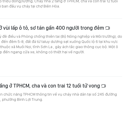
6 triệu đồng/lượng; Cháy nhà 2 tầng ở TPHCM, cha và con trai 12 tuổi
ại ban đầu vụ cháy tại chợ Biên Hòa.
lở vùi lấp ô tô, sơ tán gần 400 người trong đêm
 đê điều và Phòng chống thiên tai (Bộ Nông nghiệp và Môi trường), do
 đến đêm 5-8, đất đá từ taluy dương sạt xuống Quốc lộ 6 tại khu vực
thuộc xã Muổi Nọi, tỉnh Sơn La , gây ách tắc giao thông cục bộ. Một ô
lấp đến ngang cửa xe, không có thiệt hại về người.
ầng ở TPHCM, cha và con trai 12 tuổi tử vong
an chức năng TPHCM thông tin về vụ cháy nhà dân tại số 245 đường
 phường Bình Lợi Trung.