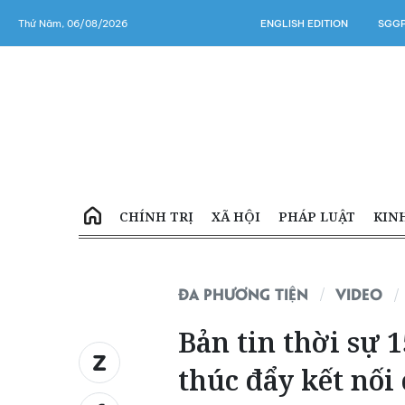
Thứ Năm, 06/08/2026
ENGLISH EDITION
SGGP
CHÍNH TRỊ
XÃ HỘI
PHÁP LUẬT
KIN
ĐA PHƯƠNG TIỆN
VIDEO
Bản tin thời sự 
thúc đẩy kết nối