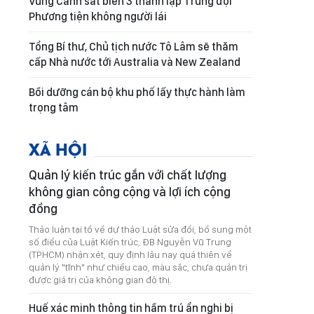
Vùng Cảnh sát biển 3 thành lập Trung đội
Phương tiện không người lái
Tổng Bí thư, Chủ tịch nước Tô Lâm sẽ thăm
cấp Nhà nước tới Australia và New Zealand
Bồi dưỡng cán bộ khu phố lấy thực hành làm
trọng tâm
XÃ HỘI
Quản lý kiến trúc gắn với chất lượng
không gian công cộng và lợi ích cộng
đồng
Thảo luận tại tổ về dự thảo Luật sửa đổi, bổ sung một
số điều của Luật Kiến trúc, ĐB Nguyễn Vũ Trung
(TPHCM) nhận xét, quy định lâu nay quá thiên về
quản lý "tĩnh" như chiều cao, màu sắc, chưa quản trị
được giá trị của không gian đô thị.
Huế xác minh thông tin hầm trú ẩn nghi bị