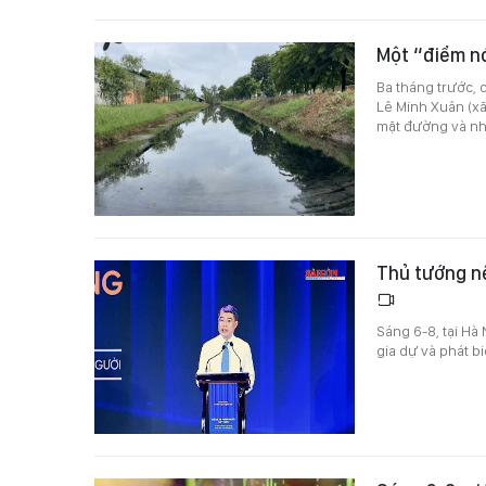
Một “điểm nó
Ba tháng trước, 
Lê Minh Xuân (xã
mặt đường và nhữ
Thủ tướng nê
Sáng 6-8, tại H
gia dự và phát b