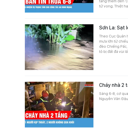
tăng thêm đến 1,
tử vong; Thiệt h
Sơn La: Sạt 
Theo Cục Quản lý
mưa lớn từ chiều
đèo Chiềng Pấc, 
tô bị đất đá vùi 
Cháy nhà 2 t
Sáng 6-8, cơ qu
Nguyễn Văn Đậu,