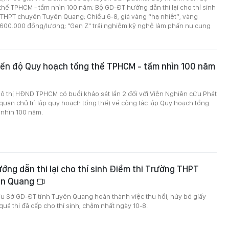
hể TPHCM - tầm nhìn 100 năm; Bộ GD-ĐT hướng dẫn thi lại cho thí sinh
 THPT chuyên Tuyên Quang; Chiều 6-8, giá vàng “hạ nhiệt”, vàng
600.000 đồng/lượng; "Gen Z" trải nghiệm kỹ nghệ làm phấn nụ cung
iến độ Quy hoạch tổng thể TPHCM - tầm nhìn 100 năm
ô thị HĐND TPHCM có buổi khảo sát lần 2 đối với Viện Nghiên cứu Phát
quan chủ trì lập quy hoạch tổng thể) về công tác lập Quy hoạch tổng
 nhìn 100 năm.
ng dẫn thi lại cho thí sinh Điểm thi Trường THPT
ên Quang
u Sở GD-ĐT tỉnh Tuyên Quang hoàn thành việc thu hồi, hủy bỏ giấy
uả thi đã cấp cho thí sinh, chậm nhất ngày 10-8.