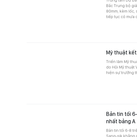
Trung tâm Dự báo
Bắc Trung bộ giả
80mm, kèm lốc, 
tiếp tục có mưa 
Mỹ thuật kết
Triển lãm Mỹ thu
do Hội Mỹ thuật 
hiện sự trưởng t
Bản tin tối 
nhất bảng A
Bản tin tối 6-8 
Sang-sik khẳng 