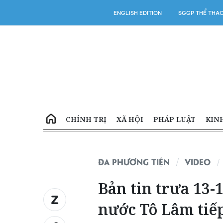
ENGLISH EDITION
SGGP THỂ THA
CHÍNH TRỊ
XÃ HỘI
PHÁP LUẬT
KIN
ĐA PHƯƠNG TIỆN
VIDEO
Bản tin trưa 13-1
nước Tô Lâm tiế