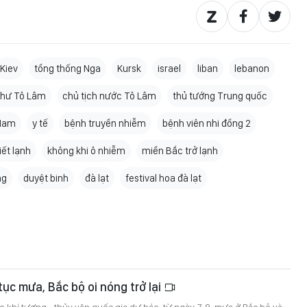
Kiev
tổng thống Nga
Kursk
israel
liban
lebanon
 thư Tô Lâm
chủ tịch nước Tô Lâm
thủ tướng Trung quốc
 Nam
y tế
bệnh truyền nhiễm
bệnh viên nhi đồng 2
tiết lạnh
không khi ô nhiễm
miền Bắc trở lạnh
ng
duyệt binh
đà lạt
festival hoa đà lạt
tục mưa, Bắc bộ oi nóng trở lại