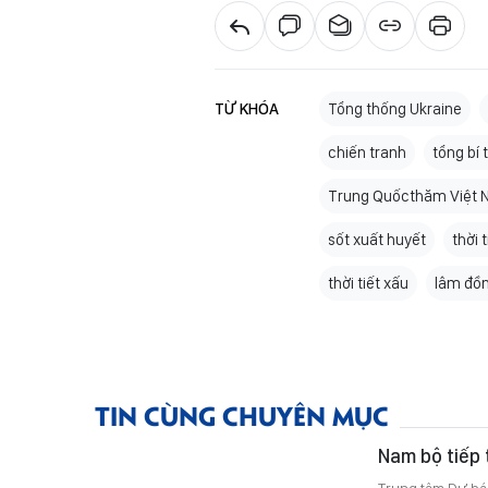
TỪ KHÓA
Tổng thống Ukraine
chiến tranh
tổng bí
Trung Quốcthăm Việt
sốt xuất huyết
thời 
thời tiết xấu
lâm đồ
TIN CÙNG CHUYÊN MỤC
Nam bộ tiếp 