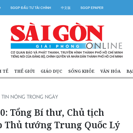
O
SGGP ĐẦU TƯ TÀI CHÍNH
中文版
SGGP EPAPER
H TẾ
THẾ GIỚI
GIÁO DỤC
SỐNG KHỎE
VĂN HÓA
BẠ
TIN NÓNG TRONG NGÀY
0: Tổng Bí thư, Chủ tịch
p Thủ tướng Trung Quốc Lý