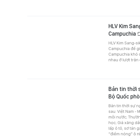
HLV Kim Sang
Campuchia
HLV Kim Sang-sik
Campuchia để già
Campuchia khó có
nhau ở lượt trậ
Bản tin thời
Bộ Quốc phò
Bản tin thời sự 
sau: Việt Nam - 
mỗi nước; Thườn
học; Giá xăng dầ
lấp ô tô, sơ tán
“điểm nóng” ô n