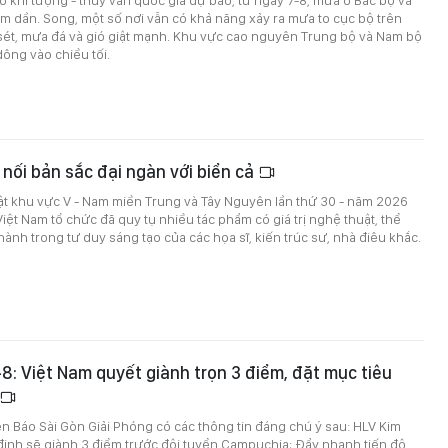
 khí tượng - thủy văn quốc gia dự báo, từ ngày 7-8, mưa ở Bắc bộ và
m dần. Song, một số nơi vẫn có khả năng xảy ra mưa to cục bộ trên
sét, mưa đá và gió giật mạnh. Khu vực cao nguyên Trung bộ và Nam bộ
dông vào chiều tối.
 nối bản sắc đại ngàn với biển cả
ật khu vực V - Nam miền Trung và Tây Nguyên lần thứ 30 - năm 2026
Việt Nam tổ chức đã quy tụ nhiều tác phẩm có giá trị nghệ thuật, thể
hành trong tư duy sáng tạo của các họa sĩ, kiến trúc sư, nhà điêu khắc.
6-8: Việt Nam quyết giành trọn 3 điểm, đặt mục tiêu
trên Báo Sài Gòn Giải Phóng có các thông tin đáng chú ý sau: HLV Kim
định sẽ giành 3 điểm trước đội tuyển Campuchia; Đẩy nhanh tiến độ