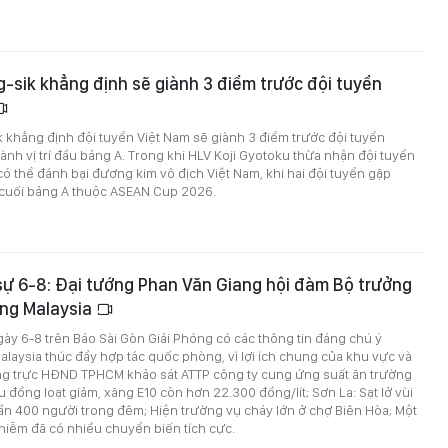
-sik khẳng định sẽ giành 3 điểm trước đội tuyển
 khẳng định đội tuyển Việt Nam sẽ giành 3 điểm trước đội tuyển
nh vị trí đầu bảng A. Trong khi HLV Koji Gyotoku thừa nhận đội tuyển
 thể đánh bại đương kim vô địch Việt Nam, khi hai đội tuyển gặp
n cuối bảng A thuộc ASEAN Cup 2026.
 sự 6-8: Đại tướng Phan Văn Giang hội đàm Bộ trưởng
ng Malaysia
ngày 6-8 trên Báo Sài Gòn Giải Phóng có các thông tin đáng chú ý
Malaysia thúc đẩy hợp tác quốc phòng, vì lợi ích chung của khu vực và
g trực HĐND TPHCM khảo sát ATTP công ty cung ứng suất ăn trường
u đồng loạt giảm, xăng E10 còn hơn 22.300 đồng/lít; Sơn La: Sạt lở vùi
 gần 400 người trong đêm; Hiện trường vụ cháy lớn ở chợ Biên Hòa; Một
hiễm đã có nhiều chuyển biến tích cực.