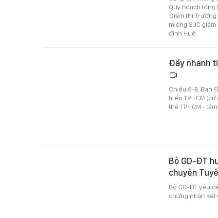
Quy hoạch tổng t
Điểm thi Trường
miếng SJC giảm 
đình Huế.
Đẩy nhanh t
Chiều 6-8, Ban Đ
triển TPHCM (cơ 
thể TPHCM - tầm
Bộ GD-ĐT hướ
chuyên Tuy
Bộ GD-ĐT yêu cầ
chứng nhận kết q