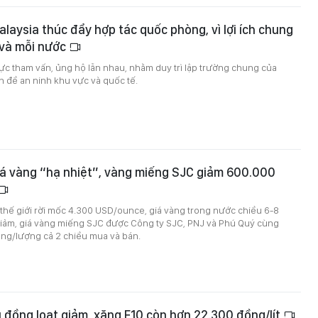
alaysia thúc đẩy hợp tác quốc phòng, vì lợi ích chung
 và mỗi nước
cực tham vấn, ủng hộ lẫn nhau, nhằm duy trì lập trường chung của
 đề an ninh khu vực và quốc tế.
iá vàng “hạ nhiệt”, vàng miếng SJC giảm 600.000
 thế giới rời mốc 4.300 USD/ounce, giá vàng trong nước chiều 6-8
iảm, giá vàng miếng SJC được Công ty SJC, PNJ và Phú Quý cùng
ng/lượng cả 2 chiều mua và bán.
 đồng loạt giảm, xăng E10 còn hơn 22.300 đồng/lít