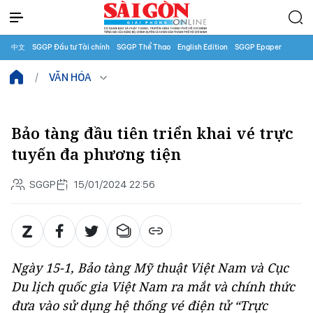
中文
SGGP Đầu tư Tài chính
SGGP Thể Thao
English Edition
SGGP Epaper
VĂN HÓA
Bảo tàng đầu tiên triển khai vé trực
tuyến đa phương tiện
SGGP
15/01/2024 22:56
Ngày 15-1, Bảo tàng Mỹ thuật Việt Nam và Cục
Du lịch quốc gia Việt Nam ra mắt và chính thức
đưa vào sử dụng hệ thống vé điện tử “Trực