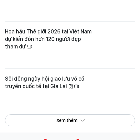
Sôi động ngày hội giao lưu võ cổ
truyền quốc tế tại Gia Lai
Xem thêm
Tổng Biên tập:
Nguyễn Khắc Văn
Phó Tổng Biên tập:
Nguyễn Ngọc Anh
,
Phạm Văn Trường
,
Bùi Thị Hồng Sương
,
Trương Đức Nghĩa
,
Phạm Thị Vân Anh
,
Dương Văn Quang
,
Nguyễn Đức Hiển
,
Nguyễn Khắc Cường
,
Trần Gia Bảo
Phó Tổng Thư ký tòa soạn:
Ngô Quang Trưởng
,
Nguyễn Chiến Dũng
,
Nguyễn Phước Bình