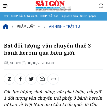
中文
SGGP Đầu tư Tài chính
SGGP Thể Thao
English Edition
SGGP Epaper
PHÁP LUẬT
AN NINH - TRẬT TỰ
Bắt đối tượng vận chuyển thuê 3
bánh heroin qua biên giới
SGGPO
18/10/2023 04:38
Các lực lượng chức năng vừa phát hiện, bắt giữ
1 đối tượng vận chuyển trái phép 3 bánh heroin
từ Lào về Việt Nam qua Cửa khẩu quốc tế Cầu