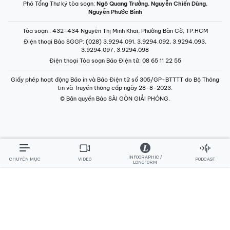
Phó Tổng Thư ký tòa soạn:
Ngô Quang Trưởng
,
Nguyễn Chiến Dũng
,
Nguyễn Phước Bình
Tòa soạn
: 432-434 Nguyễn Thị Minh Khai, Phường Bàn Cờ, TP.HCM
Điện thoại Báo SGGP
: (028) 3.9294.091, 3.9294.092, 3.9294.093,
3.9294.097, 3.9294.098
Điện thoại Tòa soạn Báo Điện tử
: 08 65 11 22 55
Giấy phép hoạt động Báo in và Báo Điện tử số 305/GP-BTTTT do Bộ Thông
tin và Truyền thông cấp ngày 28-8-2023.
© Bản quyền Báo SÀI GÒN GIẢI PHÓNG.
INFOGRAPHIC /
CHUYÊN MỤC
VIDEO
PODCAST
LONGFORM