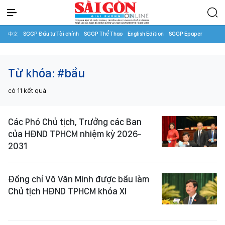
中文
SGGP Đầu tư Tài chính
SGGP Thể Thao
English Edition
SGGP Epaper
Từ khóa:
#bầu
có
11
kết quả
Các Phó Chủ tịch, Trưởng các Ban
của HĐND TPHCM nhiệm kỳ 2026-
2031
Đồng chí Võ Văn Minh được bầu làm
Chủ tịch HĐND TPHCM khóa XI