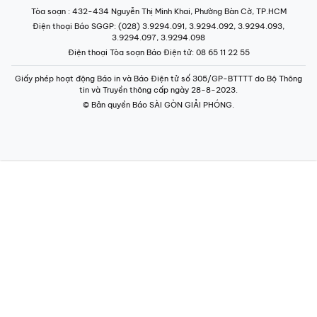
Tòa soạn
: 432-434 Nguyễn Thị Minh Khai, Phường Bàn Cờ, TP.HCM
Điện thoại Báo SGGP
: (028) 3.9294.091, 3.9294.092, 3.9294.093,
3.9294.097, 3.9294.098
Điện thoại Tòa soạn Báo Điện tử
: 08 65 11 22 55
Giấy phép hoạt động Báo in và Báo Điện tử số 305/GP-BTTTT do Bộ Thông
tin và Truyền thông cấp ngày 28-8-2023.
© Bản quyền Báo SÀI GÒN GIẢI PHÓNG.