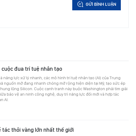
GỬI BÌNH LUẬN
 cuộc đua trí tuệ nhân tạo
và năng lực xử lý nhanh, các mô hình trí tuệ nhân tạo (AI) của Trung
 mã nguồn mở đang nhanh chóng mở rộng hiện diện tại Mỹ, tạo sức ép
Thung lũng Silicon. Cuộc cạnh tranh này buộc Washington phải tìm giải
ữa bảo vệ an ninh công nghệ, duy trì năng lực đổi mới và hợp tác
n AI.
 tác thỏi vàng lớn nhất thế giới