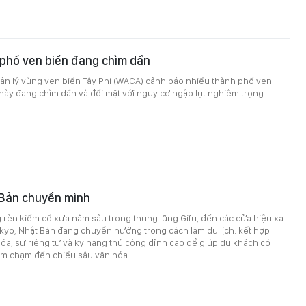
 phố ven biển đang chìm dần
ản lý vùng ven biển Tây Phi (WACA) cảnh báo nhiều thành phố ven
 này đang chìm dần và đối mặt với nguy cơ ngập lụt nghiêm trọng.
 Bản chuyển mình
rèn kiếm cổ xưa nằm sâu trong thung lũng Gifu, đến các cửa hiệu xa
okyo, Nhật Bản đang chuyển hướng trong cách làm du lịch: kết hợp
hóa, sự riêng tư và kỹ năng thủ công đỉnh cao để giúp du khách có
ệm chạm đến chiều sâu văn hóa.