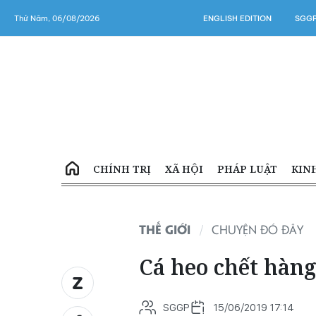
Thứ Năm, 06/08/2026
ENGLISH EDITION
SGGP
CHÍNH TRỊ
XÃ HỘI
PHÁP LUẬT
KIN
THẾ GIỚI
CHUYỆN ĐÓ ĐÂY
Cá heo chết hàng
SGGP
15/06/2019 17:14