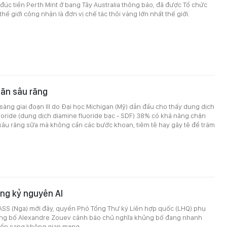
đúc tiền Perth Mint ở bang Tây Australia thông báo, đã được Tổ chức
hế giới công nhận là đơn vị chế tác thỏi vàng lớn nhất thế giới.
găn sâu răng
àng giai đoạn III do Đại học Michigan (Mỹ) dẫn đầu cho thấy dung dịch
luoride (dung dịch diamine fluoride bạc - SDF) 38% có khả năng chặn
sâu răng sữa mà không cần các bước khoan, tiêm tê hay gây tê để trám
ng kỷ nguyên AI
 TASS (Nga) mới đây, quyền Phó Tổng Thư ký Liên hợp quốc (LHQ) phụ
ng bố Alexandre Zouev cảnh báo chủ nghĩa khủng bố đang nhanh
ển sang không gian mạng.