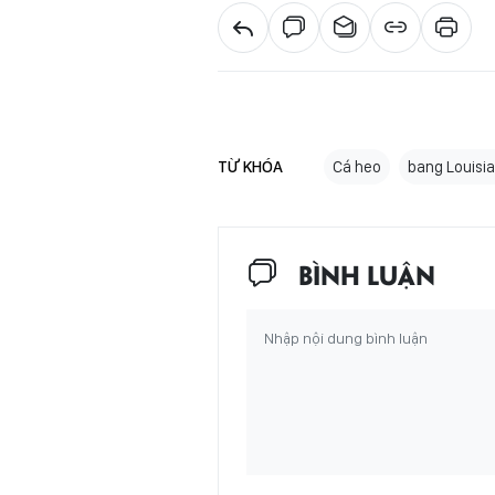
TỪ KHÓA
Cá heo
bang Louisi
BÌNH LUẬN