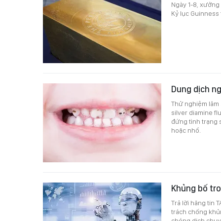
Ngày 1-8, xưởng 
Kỷ lục Guinness t
Dung dịch n
Thử nghiệm lâm s
silver diamine f
đứng tình trạng 
hoặc nhổ.
Khủng bố tro
Trả lời hãng tin
trách chống khủ
chóng dịch chuy