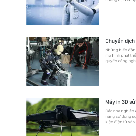
Chuyển dịch 
Những biến động
mô hình phát tri
quyền công ngh
Máy in 3D sử
Các nhà nghiên c
năng sử dụng sợi
kiện điện tử và v