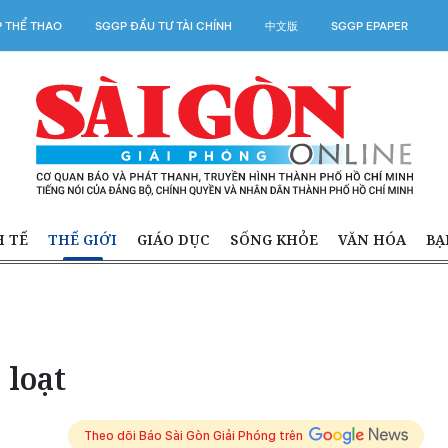
 THỂ THAO
SGGP ĐẦU TƯ TÀI CHÍNH
中文版
SGGP EPAPER
H TẾ
THẾ GIỚI
GIÁO DỤC
SỐNG KHỎE
VĂN HÓA
BẠ
 loạt
Theo dõi Báo Sài Gòn Giải Phóng trên