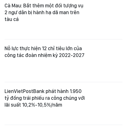
LienVietPostBank phát hành 1.950
tỷ đồng trái phiếu ra công chúng với
lãi suất 10,2%-10,5%/năm
Khai trừ khỏi Đảng nhiều lãnh đạo,
nguyên lãnh đạo ở Đồng Nai và
Thanh Hóa
Học bạ điện tử, yếu tố quan trọng
của giáo dục thời đại số hóa