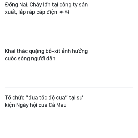
Tổ chức “đua tốc độ cua” tại sự
kiện Ngày hội cua Cà Mau
Cà Mau: Bắt thêm một đối tượng vụ
2 ngư dân bị hành hạ dã man trên
tàu cá
Nỗ lực thực hiện 12 chỉ tiêu lớn của
công tác đoàn nhiệm kỳ 2022-2027