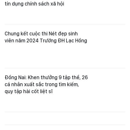
cá nhân xuất sắc trong tìm kiếm,
quy tập hài cốt liệt sĩ
Đồng Nai: Cháy lớn tại công ty sản
xuất, lắp ráp cáp điện
Khai thác quặng bô-xít ảnh hưởng
cuộc sống người dân