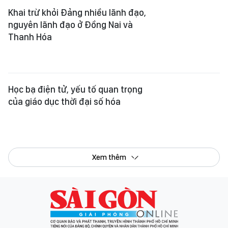
Xem thêm
Tổng Biên tập:
Nguyễn Khắc Văn
Phó Tổng Biên tập:
Nguyễn Ngọc Anh
,
Phạm Văn Trường
,
Bùi Thị Hồng Sương
,
Trương Đức Nghĩa
,
Phạm Thị Vân Anh
,
Dương Văn Quang
,
Nguyễn Đức Hiển
,
Nguyễn Khắc Cường
,
Trần Gia Bảo
Phó Tổng Thư ký tòa soạn:
Ngô Quang Trưởng
,
Nguyễn Chiến Dũng
,
Nguyễn Phước Bình
Tòa soạn
: 432-434 Nguyễn Thị Minh Khai, Phường Bàn Cờ, TP.HCM
Điện thoại Báo SGGP
: (028) 3.9294.091, 3.9294.092, 3.9294.093,
3.9294.097, 3.9294.098
Điện thoại Tòa soạn Báo Điện tử
: 08 65 11 22 55
Giấy phép hoạt động Báo in và Báo Điện tử số 305/GP-BTTTT do Bộ Thông
tin và Truyền thông cấp ngày 28-8-2023.