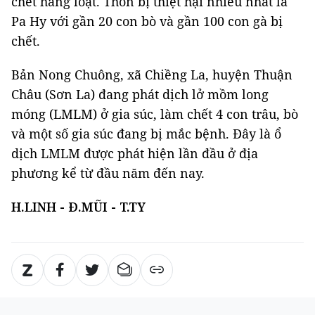
chết hàng loạt. Thôn bị thiệt hại nhiều nhất là
Pa Hy với gần 20 con bò và gần 100 con gà bị
chết.
Bản Nong Chuông, xã Chiềng La, huyện Thuận
Châu (Sơn La) đang phát dịch lở mồm long
móng (LMLM) ở gia súc, làm chết 4 con trâu, bò
và một số gia súc đang bị mắc bệnh. Đây là ổ
dịch LMLM được phát hiện lần đầu ở địa
phương kể từ đầu năm đến nay.
H.LINH - Đ.MŨI - T.TY