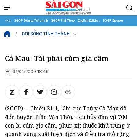
中文
SGGP Đầu tư Tài chính
SGGP Thể Thao
English Edition
SGGP Epaper
ĐỜI SỐNG TỈNH THÀNH
Cà Mau: Tái phát cúm gia cầm
31/01/2009 18:46
(SGGP). – Chiều 31-1, Chi cục Thú y Cà Mau đã
đến huyện Trần Văn Thời, tiêu hủy đàn vịt 700
con bị cúm gia cầm, phun xịt thuốc khử trùng ở
quanh vùng xuất hiện dịch và điều tra mở rộng