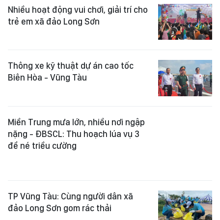
Thông xe kỹ thuật dự án cao tốc
Biên Hòa - Vũng Tàu
Miền Trung mưa lớn, nhiều nơi ngập
nặng - ĐBSCL: Thu hoạch lúa vụ 3
để né triều cường
TP Vũng Tàu: Cùng người dân xã
đảo Long Sơn gom rác thải
Đồng Nai: Cháy xưởng gỗ ở TP Biên
Hòa, nhiều hàng hóa bị thiêu rụi