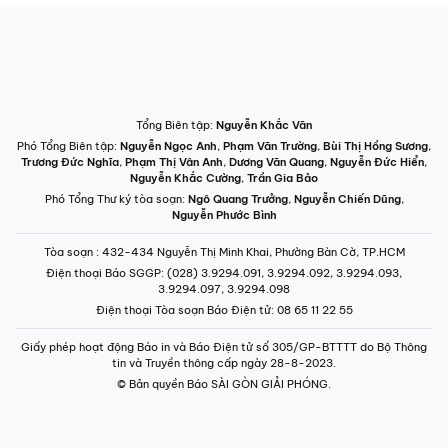
Tổng Biên tập:
Nguyễn Khắc Văn
Phó Tổng Biên tập:
Nguyễn Ngọc Anh
,
Phạm Văn Trường
,
Bùi Thị Hồng Sương
,
Trương Đức Nghĩa
,
Phạm Thị Vân Anh
,
Dương Văn Quang
,
Nguyễn Đức Hiển
,
Nguyễn Khắc Cường
,
Trần Gia Bảo
Phó Tổng Thư ký tòa soạn:
Ngô Quang Trưởng
,
Nguyễn Chiến Dũng
,
Nguyễn Phước Bình
Tòa soạn
: 432-434 Nguyễn Thị Minh Khai, Phường Bàn Cờ, TP.HCM
Điện thoại Báo SGGP
: (028) 3.9294.091, 3.9294.092, 3.9294.093,
3.9294.097, 3.9294.098
Điện thoại Tòa soạn Báo Điện tử
: 08 65 11 22 55
Giấy phép hoạt động Báo in và Báo Điện tử số 305/GP-BTTTT do Bộ Thông
tin và Truyền thông cấp ngày 28-8-2023.
© Bản quyền Báo SÀI GÒN GIẢI PHÓNG.