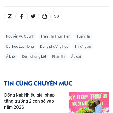
Nguyễn Vũ Quỳnh
Trần Thị Thủy Tiên
Tuấn Hải
Đại học Lạc Hồng
Đông phương học
Thi ứng xử
Á khôi
Đêm chung kết
Phần thi
Áo dài
TIN CÙNG CHUYÊN MỤC
Đồng Nai: Nhiều giải pháp
tăng trưởng 2 con số vào
năm 2026