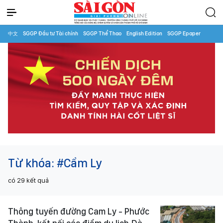
中文
SGGP Đầu tư Tài chính
SGGP Thể Thao
English Edition
SGGP Epaper
Từ khóa:
#Cẩm Ly
có
29
kết quả
Thông tuyến đường Cam Ly - Phước