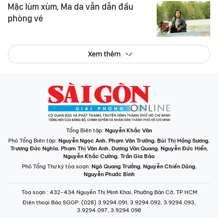
Mặc lùm xùm, Ma da vẫn dẫn đầu
phòng vé
Xem thêm
Tổng Biên tập:
Nguyễn Khắc Văn
Phó Tổng Biên tập:
Nguyễn Ngọc Anh
,
Phạm Văn Trường
,
Bùi Thị Hồng Sương
,
Trương Đức Nghĩa
,
Phạm Thị Vân Anh
,
Dương Văn Quang
,
Nguyễn Đức Hiển
,
Nguyễn Khắc Cường
,
Trần Gia Bảo
Phó Tổng Thư ký tòa soạn:
Ngô Quang Trưởng
,
Nguyễn Chiến Dũng
,
Nguyễn Phước Bình
Tòa soạn
: 432-434 Nguyễn Thị Minh Khai, Phường Bàn Cờ, TP.HCM
Điện thoại Báo SGGP
: (028) 3.9294.091, 3.9294.092, 3.9294.093,
3.9294.097, 3.9294.098