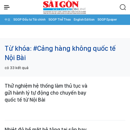
中文
SGGP Đầu tư Tài chính
SGGP Thể Thao
English Edition
SGGP Epaper
Từ khóa:
#Cảng hàng không quốc tế
Nội Bài
có
33
kết quả
Thử nghiệm hệ thống làm thủ tục và
gửi hành lý tự động cho chuyến bay
quốc tế từ Nội Bài
Nhiệt độ bề mặt bê tông tại sân bay