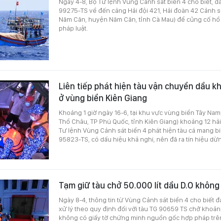
Ngày 4-8, Bộ Tư lệnh Vùng Cảnh sát biển 4 cho biết, đã
99275-TS về đến cảng Hải đội 421, Hải đoàn 42 Cảnh sát
Năm Căn, huyện Năm Căn, tỉnh Cà Mau) để củng cố hồ s
pháp luật.
Liên tiếp phát hiện tàu vận chuyển dầu k
ở vùng biển Kiên Giang
Khoảng 1 giờ ngày 16-6, tại khu vực vùng biển Tây Na
Thổ Châu, TP Phú Quốc, tỉnh Kiên Giang) khoảng 12 hải 
Tư lệnh Vùng Cảnh sát biển 4 phát hiện tàu cá mang b
95823-TS, có dấu hiệu khả nghi, nên đã ra tín hiệu dừn
Tạm giữ tàu chở 50.000 lít dầu D.O không
Ngày 8-4, thông tin từ Vùng Cảnh sát biển 4 cho biết 
xử lý theo quy định đối với tàu TG 90659 TS chở khoảng
không có giấy tờ chứng minh nguồn gốc hợp pháp trê