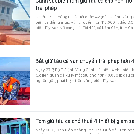
Cảnh sát biển tạm giữ tàu cá chở hơn 110.
trái phép
Chiều 17-9, thông tin từ Hải đoàn 42 (Bộ Tư lệnh Vùng 
biết, đã dẫn giải tàu vận chuyển hơn 110.000 lít dầu D.O
biển Tây Nam về cảng Hải đội 421, xã Năm Căn, tỉnh Cà
Bắt giữ tàu cá vận chuyển trái phép hơn 4
Ngày 27-7, Bộ Tư lệnh Vùng Cảnh sát biển 4 cho biết đ
tục liên quan để xử lý một tàu chở hơn 40.000 lít dầu d
nguồn gốc, phát hiện trên vùng biển Tây Nam.
Tạm giữ tàu cá chở thuê 4 thiết bị giám sá
Ngày 30-3, Đồn Biên phòng Thổ Châu (Bộ đội Biên phò