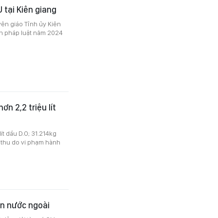
 tại Kiên giang
yên giáo Tỉnh ủy Kiên
ến pháp luật năm 2024
n 2,2 triệu lít
ít dầu D.O; 31.214kg
ch thu do vi phạm hành
ển nước ngoài