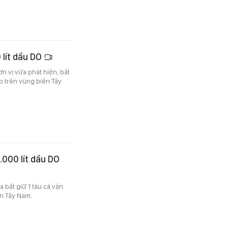
 lít dầu DO
n vị vừa phát hiện, bắt
p trên vùng biển Tây
.000 lít dầu DO
 bắt giữ 1 tàu cá vận
ển Tây Nam.