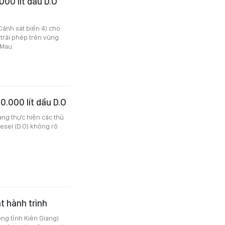
000 lít dầu D.O
Cảnh sát biển 4) cho
 trái phép trên vùng
 Mau.
0.000 lít dầu D.O
ang thực hiện các thủ
iesel (D.O) không rõ
t hành trình
ng tỉnh Kiên Giang)