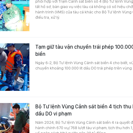
phối hợp với Trạm Cảnh sát biển số 4 (Bộ Tư lệnh Vùng
tất hồ sơ, bàn giao vụ việc tàu cá không có số hiệu chở 
hành trình (VMS) của tàu cá khác cho Bộ Tư lệnh Vùng C
điều tra, xử lý.
Tạm giữ tàu vận chuyển trái phép 100.000
biển
Ngày 6-2, Bộ Tư lệnh Vùng Cảnh sát biển 4 cho biết, v
chuyển khoảng 100.000 lít dầu DO trái phép trên vùng
Bộ Tư lệnh Vùng Cảnh sát biển 4 tịch thu hơ
dầu DO vi phạm
Năm 2024, Bộ Tư lệnh Vùng Cảnh sát biển 4 ra quyết đ
hành chính 670 vụ/768 lượt tàu vi phạm; tịch thu hơn 1,
về ngân sách Nhà nước gần 38 tỷ đồng.