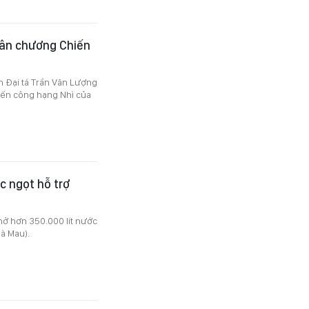
uân chương Chiến
n Đại tá Trần Văn Lượng
iến công hạng Nhì của
c ngọt hỗ trợ
hở hơn 350.000 lít nước
à Mau).