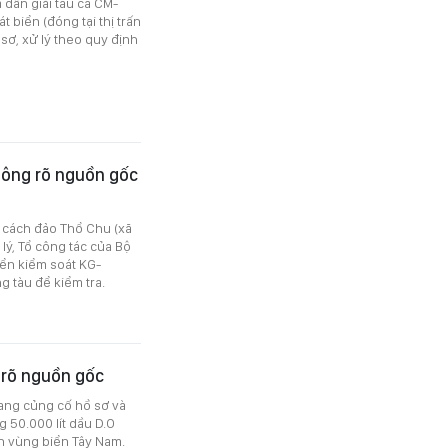
 dẫn giải tàu cá CM-
 biển (đóng tại thị trấn
ơ, xử lý theo quy định
hông rõ nguồn gốc
m cách đảo Thổ Chu (xã
lý, Tổ công tác của Bộ
iển kiểm soát KG-
g tàu để kiểm tra.
 rõ nguồn gốc
đang củng cố hồ sơ và
 50.000 lít dầu D.O
n vùng biển Tây Nam.