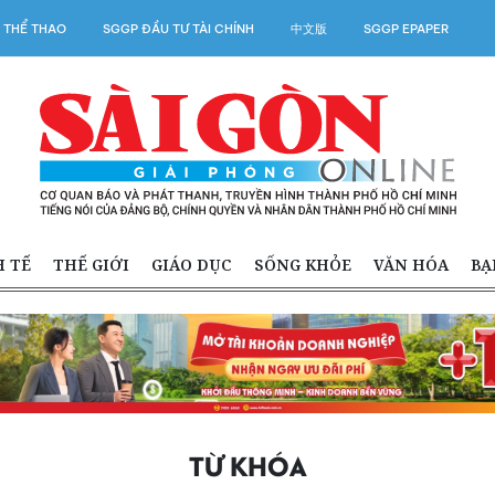
 THỂ THAO
SGGP ĐẦU TƯ TÀI CHÍNH
中文版
SGGP EPAPER
H TẾ
THẾ GIỚI
GIÁO DỤC
SỐNG KHỎE
VĂN HÓA
BẠ
TỪ KHÓA