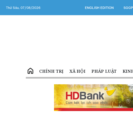
Thứ Sáu, 07/08/2026
ENGLISH EDITION
SGGP
CHÍNH TRỊ
XÃ HỘI
PHÁP LUẬT
KIN