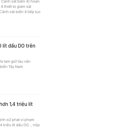
 Cảnh sát biển 4) hoàn
4 thiết bị giám sát
ảnh sát biển 4 tiếp tục
 lít dầu DO trên
ừa tạm giữ tàu vận
 biển Tây Nam.
n 1,4 triệu lít
ịnh xử phạt vi phạm
4 triệu lít dầu DO…, nộp