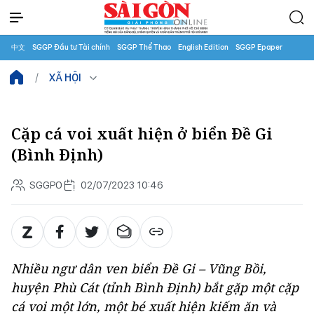
中文
SGGP Đầu tư Tài chính
SGGP Thể Thao
English Edition
SGGP Epaper
XÃ HỘI
Cặp cá voi xuất hiện ở biển Đề Gi
(Bình Định)
SGGPO
02/07/2023 10:46
Nhiều ngư dân ven biển Đề Gi – Vũng Bồi,
huyện Phù Cát (tỉnh Bình Định) bắt gặp một cặp
cá voi một lớn, một bé xuất hiện kiếm ăn và