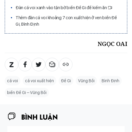
Đàn cá voi xanh vào tận bờ biển Đề Gi để kiếm ăn
Thêm đàn cá voi khoảng 7 con xuất hiện ở ven biển Đề
Gi, Bình Định
NGỌC OAI
cá voi
cá voi xuất hiện
Đề Gi
Vũng Bồi
Bình Định
biển Đề Gi – Vũng Bồi
BÌNH LUẬN