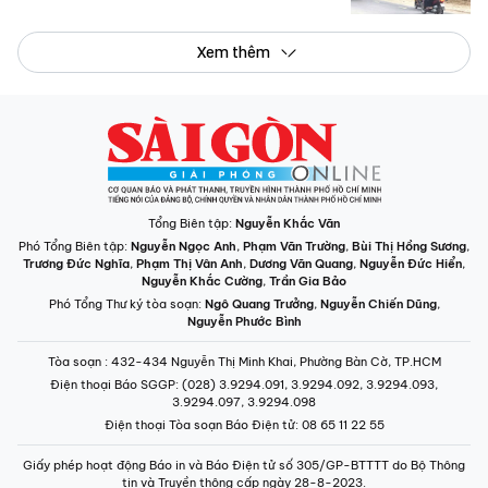
Xem thêm
Tổng Biên tập:
Nguyễn Khắc Văn
Phó Tổng Biên tập:
Nguyễn Ngọc Anh
,
Phạm Văn Trường
,
Bùi Thị Hồng Sương
,
Trương Đức Nghĩa
,
Phạm Thị Vân Anh
,
Dương Văn Quang
,
Nguyễn Đức Hiển
,
Nguyễn Khắc Cường
,
Trần Gia Bảo
Phó Tổng Thư ký tòa soạn:
Ngô Quang Trưởng
,
Nguyễn Chiến Dũng
,
Nguyễn Phước Bình
Tòa soạn
: 432-434 Nguyễn Thị Minh Khai, Phường Bàn Cờ, TP.HCM
Điện thoại Báo SGGP
: (028) 3.9294.091, 3.9294.092, 3.9294.093,
3.9294.097, 3.9294.098
Điện thoại Tòa soạn Báo Điện tử
: 08 65 11 22 55
Giấy phép hoạt động Báo in và Báo Điện tử số 305/GP-BTTTT do Bộ Thông
tin và Truyền thông cấp ngày 28-8-2023.