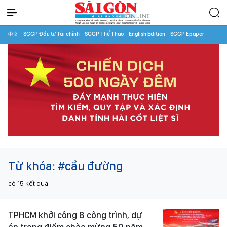
中文
SGGP Đầu tư Tài chính
SGGP Thể Thao
English Edition
SGGP Epaper
Từ khóa:
#cầu đường
có
15
kết quả
TPHCM khởi công 8 công trình, dự