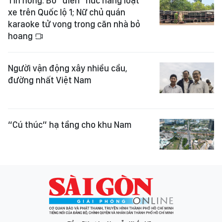
Tin nóng: Bò "điên" húc hàng loạt
xe trên Quốc lộ 1; Nữ chủ quán
karaoke tử vong trong căn nhà bỏ
hoang
Người vận động xây nhiều cầu,
đường nhất Việt Nam
“Cú thúc” hạ tầng cho khu Nam