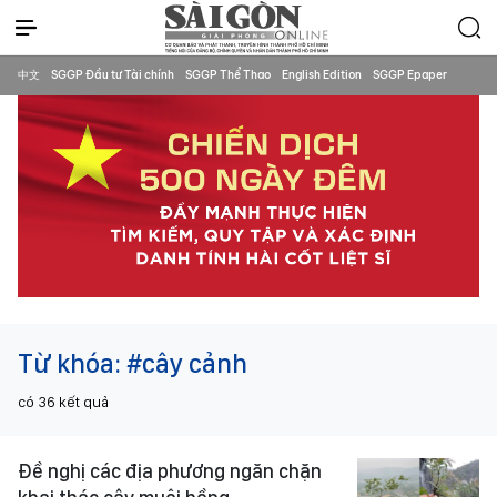
中文
SGGP Đầu tư Tài chính
SGGP Thể Thao
English Edition
SGGP Epaper
Từ khóa:
#cây cảnh
có
36
kết quả
Đề nghị các địa phương ngăn chặn