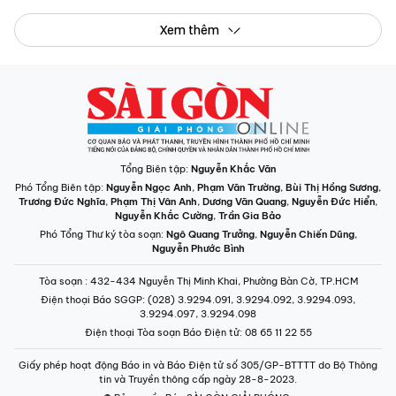
Xem thêm
Tổng Biên tập:
Nguyễn Khắc Văn
Phó Tổng Biên tập:
Nguyễn Ngọc Anh
,
Phạm Văn Trường
,
Bùi Thị Hồng Sương
,
Trương Đức Nghĩa
,
Phạm Thị Vân Anh
,
Dương Văn Quang
,
Nguyễn Đức Hiển
,
Nguyễn Khắc Cường
,
Trần Gia Bảo
Phó Tổng Thư ký tòa soạn:
Ngô Quang Trưởng
,
Nguyễn Chiến Dũng
,
Nguyễn Phước Bình
Tòa soạn
: 432-434 Nguyễn Thị Minh Khai, Phường Bàn Cờ, TP.HCM
Điện thoại Báo SGGP
: (028) 3.9294.091, 3.9294.092, 3.9294.093,
3.9294.097, 3.9294.098
Điện thoại Tòa soạn Báo Điện tử
: 08 65 11 22 55
Giấy phép hoạt động Báo in và Báo Điện tử số 305/GP-BTTTT do Bộ Thông
tin và Truyền thông cấp ngày 28-8-2023.