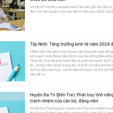
Sở GD-ĐT Hà Nội vừa ban hành văn bản gửi các đơn vị,
định chỉ tiêu tuyển sinh vào lớp 10 năm học 2025-2026
Tây Ninh: Tăng trưởng kinh tế năm 2024 
UBND tỉnh Tây Ninh vừa có báo cáo tổng kết hoạt độn
kế hoạch hoạt động năm 2025 của Hội đồng điều phố
Theo đó, tỉnh đã thực hiện đạt và vượt kế hoạch 19/21 c
tế - xã hội năm 2024; trong đó có 8/10 chỉ tiêu kinh tế 
8/8 chỉ tiêu văn hóa - xã hội đạt kế hoạch và 3/3 chỉ t
tiêu đề ra.
Huyện Ba Tri (Bến Tre): Phát huy tính năn
trách nhiệm của cán bộ, đảng viên
Phó Bí thư Thường trực Huyện ủy, Chủ tịch HĐND huyện
Bùi Thành Dương cho biết, 9 tháng đầu năm 2024, côn