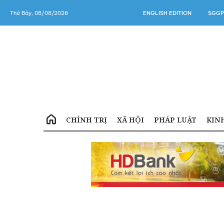
Thứ Bảy, 08/08/2026
ENGLISH EDITION
SGGP
CHÍNH TRỊ
XÃ HỘI
PHÁP LUẬT
KIN