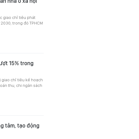
ăn nhà ở xã hội
 giao chỉ tiêu phát
 - 2030, trong đó TPHCM
vượt 15% trong
 giao chỉ tiêu kế hoạch
 toán thu, chi ngân sách
ng tâm, tạo động