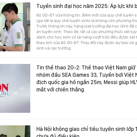
Tuyển sinh đại học năm 2025: Áp lực khi 
Bộ GD-ĐT vừa thông tin, điểm mới của quy chế tuyển 
(gọi tắt là quy chế tuyển sinh) là không còn phương t
Trước thông tin này, hàng loạt trường đại học (ĐH) đã
án tuyển sinh. Theo đó, tất cả các phương thức xét tuy
dành cho học sinh có tài năng vượt trội) đều được xét
theo lịch của Bộ GD-ĐT. Thay đổi này được dự báo sẽ gi
sinh và các trường.
Tin thể thao 20-2: Thể thao Việt Nam giữ 
nhóm đầu SEA Games 33, Tuyển bơi Việt N
địch quốc gia hồ ngắn 25m, Messi giúp H
mắt với chiến thắng
Hà Nội không giao chỉ tiêu tuyển sinh lớp
chưa đủ điều kiện