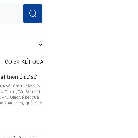
CÓ
54
KẾT QUẢ
t triển ở cơ sở
t, Phó Bí thư Thành ủy
ây Thạnh, Tân Sơn Nhì
, Phú Giáo về kết quả
ó khăn trong quá trình