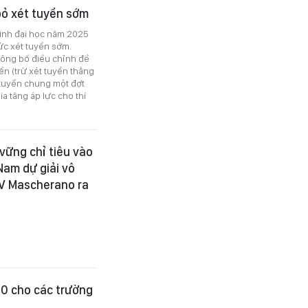
bỏ xét tuyển sớm
sinh đại học năm 2025
hức xét tuyển sớm.
 công bố điều chỉnh đề
ển (trừ xét tuyển thẳng
 tuyển chung một đợt
a tăng áp lực cho thí
vững chỉ tiêu vào
am dự giải vô
LV Mascherano ra
 10 cho các trường