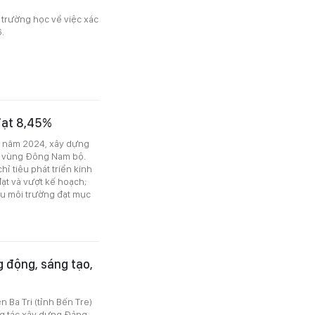
 trường học về việc xác
.
đạt 8,45%
g năm 2024, xây dựng
i vùng Đông Nam bộ.
hỉ tiêu phát triển kinh
đạt và vượt kế hoạch;
iêu môi trường đạt mục
g động, sáng tạo,
 Ba Tri (tỉnh Bến Tre)
g tác xây dựng Đảng,