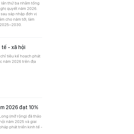
y lần thứ ba nhằm tổng
Nghị quyết năm 2026.
c sau sáp nhập đơn vị
âm cho năm tới, làm
ỳ 2025–2030.
 tế - xã hội
 chỉ tiêu kế hoạch phát
ớc năm 2026 trên địa
ăm 2026 đạt 10%
Long (mở rộng) đã thảo
 hội năm 2025 và giai
háp phát triển kinh tế -