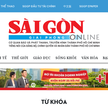
 THỂ THAO
SGGP ĐẦU TƯ TÀI CHÍNH
中文版
SGGP EPAPER
H TẾ
THẾ GIỚI
GIÁO DỤC
SỐNG KHỎE
VĂN HÓA
BẠ
TỪ KHÓA