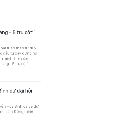
ang - 5 trụ cột”
hát triển theo tư duy
lực đầu tư xây dựng hệ
n minh, hiện đại
lang - 5 trụ cột”.
ình dự đại hội
yễn Hòa Bình đã về dự
tỉnh Lâm Đồng) nhiệm