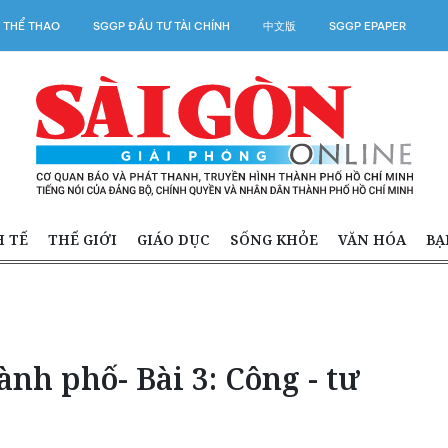
 THỂ THAO
SGGP ĐẦU TƯ TÀI CHÍNH
中文版
SGGP EPAPER
H TẾ
THẾ GIỚI
GIÁO DỤC
SỐNG KHỎE
VĂN HÓA
BẠ
ành phố- Bài 3: Công - tư