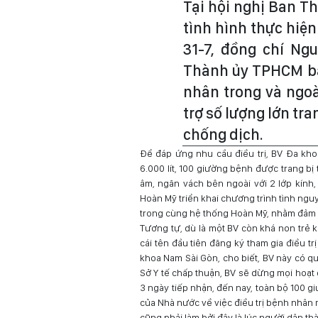
Tại hội nghị Ban 
tình hình thực hiệ
31-7, đồng chí Ngu
Thành ủy TPHCM bày
nhân trong và ngoà
trợ số lượng lớn tra
chống dịch.
Để đáp ứng nhu cầu điều trị, BV Đa kho
6.000 lít, 100 giường bệnh được trang bị 
âm, ngăn vách bên ngoài với 2 lớp kính
Hoàn Mỹ triển khai chương trình tình ngu
trong cùng hệ thống Hoàn Mỹ, nhằm đảm b
Tương tự, dù là một BV còn khá non trẻ 
cái tên đầu tiên đăng ký tham gia điều 
khoa Nam Sài Gòn, cho biết, BV này có q
Sở Y tế chấp thuận, BV sẽ dừng mọi hoạt 
3 ngày tiếp nhận, đến nay, toàn bộ 100 g
của Nhà nước về việc điều trị bệnh nhân 
cũng phải làm bởi đây là lúc người dân t