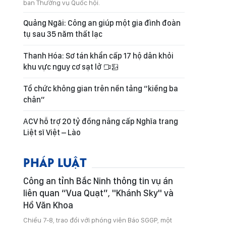
ban Thường vụ Quốc hội.
Quảng Ngãi: Công an giúp một gia đình đoàn
tụ sau 35 năm thất lạc
Thanh Hóa: Sơ tán khẩn cấp 17 hộ dân khỏi
khu vực nguy cơ sạt lở
Tổ chức không gian trên nền tảng “kiềng ba
chân”
ACV hỗ trợ 20 tỷ đồng nâng cấp Nghĩa trang
Liệt sĩ Việt – Lào
PHÁP LUẬT
Công an tỉnh Bắc Ninh thông tin vụ án
liên quan “Vua Quạt”, "Khánh Sky" và
Hồ Văn Khoa
Chiều 7-8, trao đổi với phóng viên Báo SGGP, một