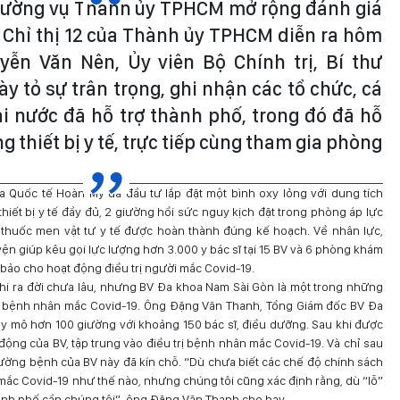
Thường vụ Thành ủy TPHCM mở rộng đánh giá
n Chỉ thị 12 của Thành ủy TPHCM diễn ra hôm
yễn Văn Nên, Ủy viên Bộ Chính trị, Bí thư
 tỏ sự trân trọng, ghi nhận các tổ chức, cá
i nước đã hỗ trợ thành phố, trong đó đã hỗ
ng thiết bị y tế, trực tiếp cùng tham gia phòng
a Quốc tế Hoàn Mỹ đã đầu tư lắp đặt một bình oxy lỏng với dung tích
thiết bị y tế đầy đủ, 2 giường hồi sức nguy kịch đặt trong phòng áp lực
, thuốc men vật tư y tế được hoàn thành đúng kế hoạch. Về nhân lực,
yện giúp kêu gọi lực lượng hơn 3.000 y bác sĩ tại 15 BV và 6 phòng khám
ảo cho hoạt động điều trị người mắc Covid-19.
khi ra đời chưa lâu, nhưng BV Đa khoa Nam Sài Gòn là một trong những
trị bệnh nhân mắc Covid-19. Ông Đặng Văn Thanh, Tổng Giám đốc BV Đa
uy mô hơn 100 giường với khoảng 150 bác sĩ, điều dưỡng. Sau khi được
động của BV, tập trung vào điều trị bệnh nhân mắc Covid-19. Và chỉ sau
iường bệnh của BV này đã kín chỗ. “Dù chưa biết các chế độ chính sách
mắc Covid-19 như thế nào, nhưng chúng tôi cũng xác định rằng, dù “lỗ”
hành phố cần chúng tôi”, ông Đặng Văn Thanh cho hay.