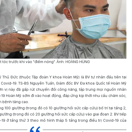
t tóc trước khi vào "điểm nóng". Ảnh: HOÀNG HÙNG
 Thủ Đức (thuộc Tập đoàn Y khoa Hoàn Mỹ) là BV tư nhân đầu tiên tại
 Covid-19. TS-BS Nguyễn Tuấn, Giám đốc BV Đa khoa Quốc tế Hoàn Mỹ
đơn vị này đã gấp rút chuyển đổi công năng, tập trung mọi nguồn nhân
ovid-19 Hoàn Mỹ sớm đi vào hoạt động, đáp ứng kịp thời nhu cầu chăm sóc,
ch bệnh tăng cao.
g 100 giường (trong đó có 10 giường hồi sức cấp cứu) bố trí tại tầng 2,
giường (trong đó có 20 giường hồi sức cấp cứu) vào giai đoạn 2. BV tiếp
19 ở tầng thứ 3 theo mô hình tháp 5 tầng trong điều trị Covid-19 của