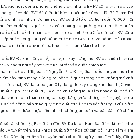
lực vào hoạt động phòng, chống dịch, nhưng BV FV cũng tham gia vào
 sàng “tách đôi BV” để điều trị bệnh nhân mắc Covid-19. Bà Phạm Thị
ẳng định, với nhân lực hiện có, BV có thể tổ chức tiêm đến 10.000 mũi
ểm tiêm di động. Ngoài ra, BV có khoảng 80 giường điều trị bệnh nhân
 để điều trị bệnh nhân cần điều trị đặc biệt. Khoa Cấp cứu của BV cũng
ể tiếp nhận song song cả bệnh nhân mắc Covid-19 và bệnh nhân khác.
n sàng mở rộng quy mô”, bà Phạm Thị Thanh Mai cho hay.
đốc BV Đa khoa Xuyên Á, đơn vị đã xây dựng một BV dã chiến tách rời
ngũ y bác sĩ nơi đây rất tự tin khi bước vào cuộc chiến mới.
h nhân mắc Covid-19, bác sĩ Nguyễn Phú Định, Giám đốc chuyên môn hệ
 điểm này, sinh mạng của người bệnh là quan trọng nhất, không thể chờ
, trước mắt, BV đã tự bỏ gần 3 tỷ đồng để xây dựng khu điều trị Covid-
 thiết bị phục vụ điều trị, BV cũng chủ động mua sắm hoặc điều phối từ
rị dã chiến hoàn thành công tác xây dựng (vượt thời gian 4 ngày), chiều
a số có bệnh nền theo quy định điều trị và chăm sóc ở tầng 3 của Sở Y
n người bệnh được thực hiện nhanh chóng, an toàn và bảo đảm để chăm
9 sẽ rất khốc liệt, Ban Giám đốc BV Đa khoa Nam Sài Gòn đã phải nhờ
ác BV tuyến trên. Sau khi đề xuất, Sở Y tế đã cử cán bộ Trung tâm Kiểm
 Sài Gòn tập huấn về chuyên môn cho đội ngũ y bác sĩ nơi đây, đồng