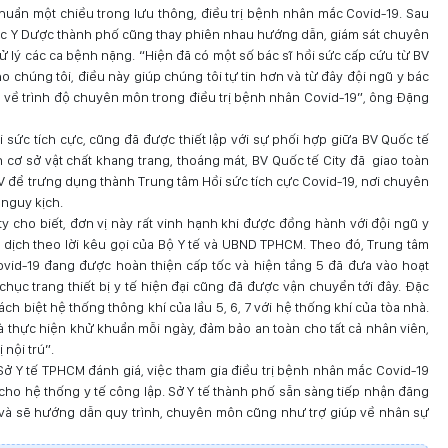
 khuẩn một chiều trong lưu thông, điều trị bệnh nhân mắc Covid-19. Sau
 học Y Dược thành phố cũng thay phiên nhau hướng dẫn, giám sát chuyên
xử lý các ca bệnh nặng. “Hiện đã có một số bác sĩ hồi sức cấp cứu từ BV
o chúng tôi, điều này giúp chúng tôi tự tin hơn và từ đây đội ngũ y bác
 về trình độ chuyên môn trong điều trị bệnh nhân Covid-19”, ông Đặng
ồi sức tích cực, cũng đã được thiết lập với sự phối hợp giữa BV Quốc tế
 cơ sở vật chất khang trang, thoáng mát, BV Quốc tế City đã giao toàn
 BV để trưng dụng thành Trung tâm Hồi sức tích cực Covid-19, nơi chuyên
 nguy kịch.
ty cho biết, đơn vị này rất vinh hạnh khi được đồng hành với đội ngũ y
 dịch theo lời kêu gọi của Bộ Y tế và UBND TPHCM. Theo đó, Trung tâm
vid-19 đang được hoàn thiện cấp tốc và hiện tầng 5 đã đưa vào hoạt
ục trang thiết bị y tế hiện đại cũng đã được vận chuyển tới đây. Đặc
à tách biệt hệ thống thông khí của lầu 5, 6, 7 với hệ thống khí của tòa nhà.
và thực hiện khử khuẩn mỗi ngày, đảm bảo an toàn cho tất cả nhân viên,
 nội trú”.
 Y tế TPHCM đánh giá, việc tham gia điều trị bệnh nhân mắc Covid-19
cho hệ thống y tế công lập. Sở Y tế thành phố sẵn sàng tiếp nhận đăng
àn và sẽ hướng dẫn quy trình, chuyên môn cũng như trợ giúp về nhân sự