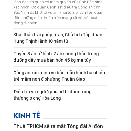
lãnh đạo cơ quan có thẩm quyền của tỉnh Bắc Ninh
xác nhận, Cơ quan Cảnh sát điều tra Công an tỉnh
Bắc Ninh đã khởi tố vụ án, khởi tố 3 bị can liên quan
đến những mâu thuẫn trên mạng xã hội về hoạt
động từ thiện.
Khai thác trái phép titan, Chủ tịch Tập đoàn
Hưng Thịnh lãnh 10 năm tù
Tuyên 3 án tử hình, 7 án chung thân trong
đường dây mua bán hơn 45 kg ma túy
Công an xác minh vụ bảo mẫu hành hạ nhiều
trẻ mầm non ở phường Thuận Giao
Điều tra vụ người phụ nữ bị đâm trọng
thương ở chợ Hòa Long
KINH TẾ
Thuế TPHCM sẽ ra mắt Tổng đài AI đôn