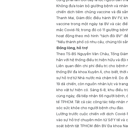
Không đưa toàn bộ giường bệnh và nhân 
chiến dịch tiêm chủng vaccine và đã sẵn
Thanh Mai, Giám đốc điều hành BV FV, kh
vaccine trong một ngày tại BV và các đi
mắc Covid-19, trong đó có 11 giường bệnh
hoạt động theo mô hình “tách đôi BV” đ
“Nếu thành phố có nhu cầu, chúng tôi sẵ
Đồng lòng, hỗ trợ
Theo TS-BS Nguyễn Văn Châu, Tổng Giám 
hẳn với hệ thống điều trị hiện hữu và đội 
Liên quan đến chi phí điều trị cho bện
thống BV đa khoa Xuyên Á, cho biết, thời
sự hỗ trợ từ Nhà nước mà chậm trễ. Do đó
19 dã chiến, còn nguồn nhân lực và trang
kho vật tư hiện có. Sáng 6-8, khu điều t
cùng ngày, đã tiếp nhận 66 người bệnh, đ
tế TPHCM. Tất cả các công tác tiếp nhậ
sóc sức khỏe cho người bệnh chu đáo.
Lường trước cuộc chiến với dịch Covid-1
vào sự hỗ trợ chuyên môn từ Sở Y tế và c
soát bệnh tật TPHCM đến BV Đa khoa Nam