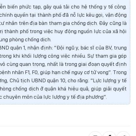
ễn biến phức tạp, gây quá tải cho hệ thống y tế công.
 chính quyền tại thành phố đã nỗ lực kêu gọi, vận động
tư nhân trên địa bàn tham gia chống dịch. Đây cũng là
rị thành phố trong việc huy động nguồn lực của xã hội
hung phòng chống dịch.
D quận 1, nhận định: “Đội ngũ y, bác sĩ của BV, trung
trong khi khối lượng công việc nhiều. Sự tham gia góp
 vô cùng quan trọng, nhất là trong giai đoạn quyết định
 bệnh nhân F1, F0, giúp hạn chế nguy cơ tử vong”. Trong
ng, Chủ tịch UBND quận 10, cho rằng: “Lực lượng y tế
òng chống dịch ở quận khá hiệu quả, giúp giải quyết
c chuyên môn của lực lượng y tế địa phương”.