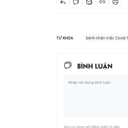
TỪ KHÓA
bệnh nhân mắc Covid-
BÌNH LUẬN
Xin vui lòng gõ tiếng Việt có dấu