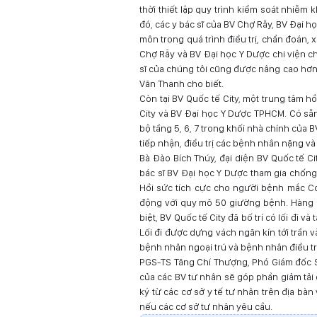
thời thiết lập quy trình kiểm soát nhiễm
đó, các y bác sĩ của BV Chợ Rẫy, BV Đại
môn trong quá trình điều trị, chẩn đoán, 
Chợ Rẫy và BV Đại học Y Dược chi viện ch
sĩ của chúng tôi cũng được nâng cao hơn
Văn Thanh cho biết.
Còn tại BV Quốc tế City, một trung tâm h
City và BV Đại học Y Dược TPHCM. Có sẵn
bộ tầng 5, 6, 7 trong khối nhà chính của
tiếp nhận, điều trị các bệnh nhân nặng và
Bà Đào Bích Thúy, đại diện BV Quốc tế Ci
bác sĩ BV Đại học Y Dược tham gia chống
Hồi sức tích cực cho người bệnh mắc Co
động với quy mô 50 giường bệnh. Hàng ch
biệt, BV Quốc tế City đã bố trí có lối đi v
Lối đi được dựng vách ngăn kín tới trần 
bệnh nhân ngoại trú và bệnh nhân điều trị
PGS-TS Tăng Chí Thượng, Phó Giám đốc Sở
của các BV tư nhân sẽ góp phần giảm tải 
ký từ các cơ sở y tế tư nhân trên địa b
nếu các cơ sở tư nhân yêu cầu.