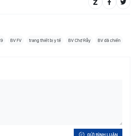
19
BV FV
trang thiết bị y tế
BV Chợ Rẫy
BV dã chiến
GỬI BÌNH LUẬN