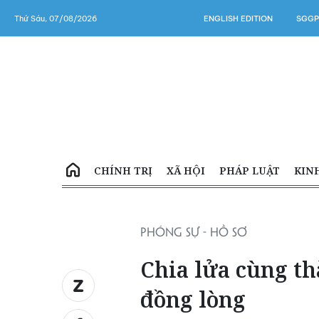
Thứ Sáu, 07/08/2026
ENGLISH EDITION
SGGP
CHÍNH TRỊ
XÃ HỘI
PHÁP LUẬT
KIN
PHÓNG SỰ - HỒ SƠ
Chia lửa cùng th
đồng lòng