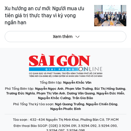
Xu hướng an cư mới: Người mua ưu
tiên giá trị thực thay vì kỳ vọng
ngắn hạn
Xem thêm
Tổng Biên tập:
Nguyễn Khắc Văn
Phó Tổng Biên tập:
Nguyễn Ngọc Anh
,
Phạm Văn Trường
,
Bùi Thị Hồng Sương
,
Trương Đức Nghĩa
,
Phạm Thị Vân Anh
,
Dương Văn Quang
,
Nguyễn Đức Hiển
,
Nguyễn Khắc Cường
,
Trần Gia Bảo
Phó Tổng Thư ký tòa soạn:
Ngô Quang Trưởng
,
Nguyễn Chiến Dũng
,
Nguyễn Phước Bình
Tòa soạn
: 432-434 Nguyễn Thị Minh Khai, Phường Bàn Cờ, TP.HCM
Điện thoại Báo SGGP
: (028) 3.9294.091, 3.9294.092, 3.9294.093,
3.9294.097, 3.9294.098