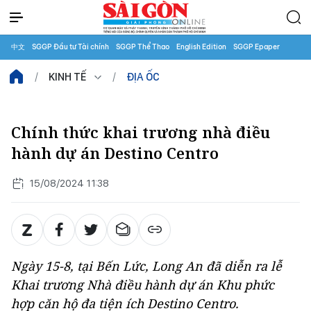
中文
SGGP Đầu tư Tài chính
SGGP Thể Thao
English Edition
SGGP Epaper
KINH TẾ
ĐỊA ỐC
Chính thức khai trương nhà điều
hành dự án Destino Centro
15/08/2024 11:38
Ngày 15-8, tại Bến Lức, Long An đã diễn ra lễ
Khai trương Nhà điều hành dự án Khu phức
hợp căn hộ đa tiện ích Destino Centro.