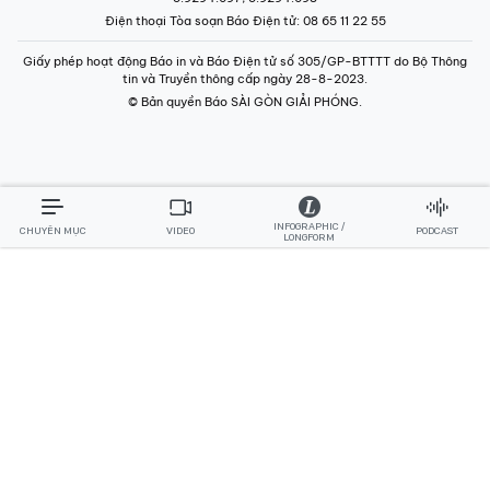
Điện thoại Tòa soạn Báo Điện tử
: 08 65 11 22 55
Giấy phép hoạt động Báo in và Báo Điện tử số 305/GP-BTTTT do Bộ Thông
tin và Truyền thông cấp ngày 28-8-2023.
© Bản quyền Báo SÀI GÒN GIẢI PHÓNG.
INFOGRAPHIC /
CHUYÊN MỤC
VIDEO
PODCAST
LONGFORM