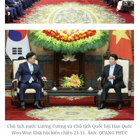
Chủ tịch nước Lương Cường và Chủ tịch Quốc hội Hàn Quốc
Woo Won Shik hội kiến chiều 21-11. Ảnh: QUANG PHÚC