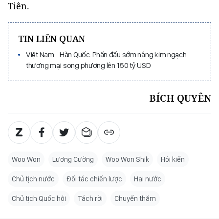
Tiên.
TIN LIÊN QUAN
Việt Nam - Hàn Quốc: Phấn đấu sớm nâng kim ngạch
thương mại song phương lên 150 tỷ USD
BÍCH QUYÊN
Woo Won
Lương Cường
Woo Won Shik
Hội kiến
Chủ tịch nước
Đối tác chiến lược
Hai nước
Chủ tịch Quốc hội
Tách rời
Chuyến thăm