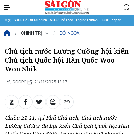
中文
SGGP Đầu tư Tài chính
SGGP Thể Thao
English Edition
SGGP Epaper
CHÍNH TRỊ
ĐỐI NGOẠI
Chủ tịch nước Lương Cường hội kiến
Chủ tịch Quốc hội Hàn Quốc Woo
Won Shik
SGGPO
21/11/2025 13:17
Chiều 21-11, tại Phủ Chủ tịch, Chủ tịch nước
Lương Cường đã hội kiến Chủ tịch Quốc hội Hàn
Quốc Woo Won Shik, trong khuôn khổ chuyến