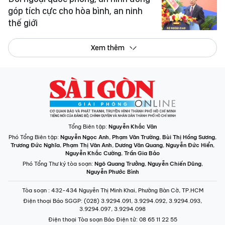
góp tích cực cho hòa bình, an ninh
thế giới
Xem thêm
Tổng Biên tập:
Nguyễn Khắc Văn
Phó Tổng Biên tập:
Nguyễn Ngọc Anh
,
Phạm Văn Trường
,
Bùi Thị Hồng Sương
,
Trương Đức Nghĩa
,
Phạm Thị Vân Anh
,
Dương Văn Quang
,
Nguyễn Đức Hiển
,
Nguyễn Khắc Cường
,
Trần Gia Bảo
Phó Tổng Thư ký tòa soạn:
Ngô Quang Trưởng
,
Nguyễn Chiến Dũng
,
Nguyễn Phước Bình
Tòa soạn
: 432-434 Nguyễn Thị Minh Khai, Phường Bàn Cờ, TP.HCM
Điện thoại Báo SGGP
: (028) 3.9294.091, 3.9294.092, 3.9294.093,
3.9294.097, 3.9294.098
Điện thoại Tòa soạn Báo Điện tử
: 08 65 11 22 55