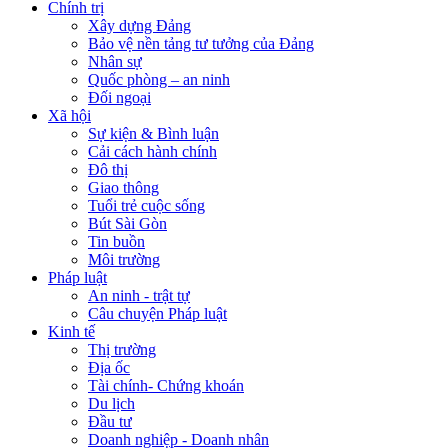
Chính trị
Xây dựng Đảng
Bảo vệ nền tảng tư tưởng của Đảng
Nhân sự
Quốc phòng – an ninh
Đối ngoại
Xã hội
Sự kiện & Bình luận
Cải cách hành chính
Đô thị
Giao thông
Tuổi trẻ cuộc sống
Bút Sài Gòn
Tin buồn
Môi trường
Pháp luật
An ninh - trật tự
Câu chuyện Pháp luật
Kinh tế
Thị trường
Địa ốc
Tài chính- Chứng khoán
Du lịch
Đầu tư
Doanh nghiệp - Doanh nhân