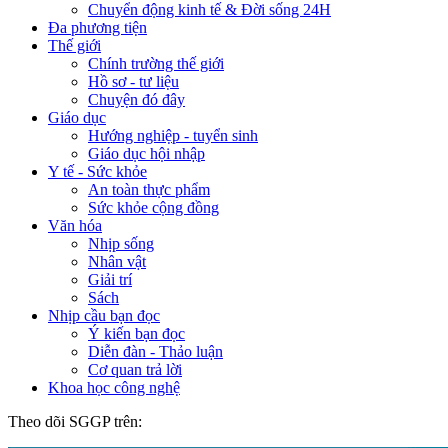
Chuyển động kinh tế & Đời sống 24H
Đa phương tiện
Thế giới
Chính trường thế giới
Hồ sơ - tư liệu
Chuyện đó đây
Giáo dục
Hướng nghiệp - tuyển sinh
Giáo dục hội nhập
Y tế - Sức khỏe
An toàn thực phẩm
Sức khỏe cộng đồng
Văn hóa
Nhịp sống
Nhân vật
Giải trí
Sách
Nhịp cầu bạn đọc
Ý kiến bạn đọc
Diễn đàn - Thảo luận
Cơ quan trả lời
Khoa học công nghệ
Theo dõi SGGP trên: