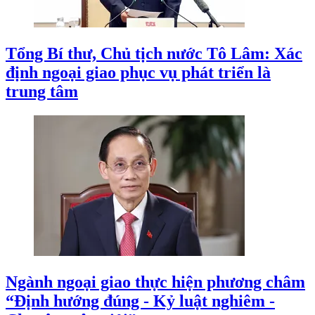
Tổng Bí thư, Chủ tịch nước Tô Lâm: Xác
định ngoại giao phục vụ phát triển là
trung tâm
Ngành ngoại giao thực hiện phương châm
“Định hướng đúng - Kỷ luật nghiêm -