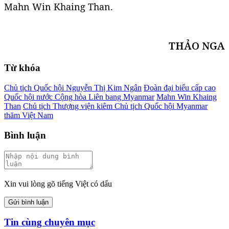
Mahn Win Khaing Than.
THẢO NGA
Từ khóa
Chủ tịch Quốc hội Nguyễn Thị Kim Ngân
Đoàn đại biểu cấp cao
Quốc hội nước Cộng hòa Liên bang Myanmar
Mahn Win Khaing
Than
Chủ tịch Thượng viện kiêm Chủ tịch Quốc hội Myanmar
thăm Việt Nam
Bình luận
Xin vui lòng gõ tiếng Việt có dấu
Gửi bình luận
Tin cùng chuyên mục