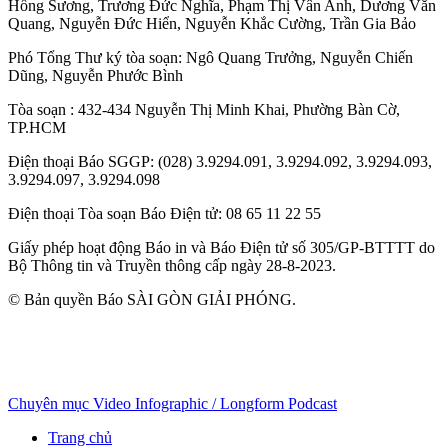
Hồng Sương
,
Trương Đức Nghĩa
,
Phạm Thị Vân Anh
,
Dương Văn
Quang
,
Nguyễn Đức Hiển
,
Nguyễn Khắc Cường
,
Trần Gia Bảo
Phó Tổng Thư ký tòa soạn:
Ngô Quang Trưởng
,
Nguyễn Chiến
Dũng
,
Nguyễn Phước Bình
Tòa soạn
: 432-434 Nguyễn Thị Minh Khai, Phường Bàn Cờ,
TP.HCM
Điện thoại Báo SGGP
: (028) 3.9294.091, 3.9294.092, 3.9294.093,
3.9294.097, 3.9294.098
Điện thoại Tòa soạn Báo Điện tử
: 08 65 11 22 55
Giấy phép hoạt động Báo in và Báo Điện tử số 305/GP-BTTTT do
Bộ Thông tin và Truyền thông cấp ngày 28-8-2023.
© Bản quyền Báo SÀI GÒN GIẢI PHÓNG.
Chuyên mục
Video
Infographic / Longform
Podcast
Trang chủ