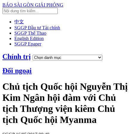
BÁO SÀI GÒN GIẢI PHÓNG
中文
SGGP Đầu tư Tài chính
SGGP Thể Thao
English Edition
SGGP Epaper
Chính trị
Đối ngoại
Chủ tịch Quốc hội Nguyễn Thị
Kim Ngân hội đàm với Chủ
tịch Thượng viện kiêm Chủ
tịch Quốc hội Myanma