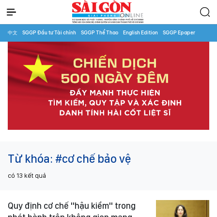
中文
SGGP Đầu tư Tài chính
SGGP Thể Thao
English Edition
SGGP Epaper
Từ khóa:
#cơ chế bảo vệ
có
13
kết quả
Quy định cơ chế "hậu kiểm" trong