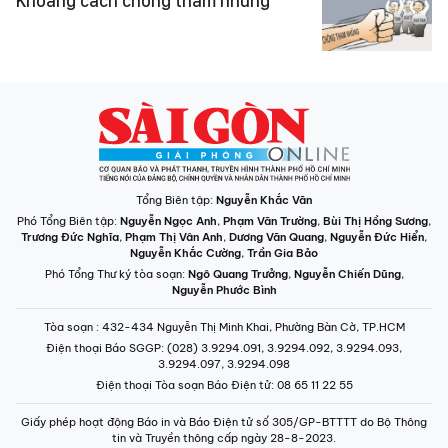
Khoảng cách chống tham nhũng
Tổng Biên tập:
Nguyễn Khắc Văn
Phó Tổng Biên tập:
Nguyễn Ngọc Anh
,
Phạm Văn Trường
,
Bùi Thị Hồng Sương
,
Trương Đức Nghĩa
,
Phạm Thị Vân Anh
,
Dương Văn Quang
,
Nguyễn Đức Hiển
,
Nguyễn Khắc Cường
,
Trần Gia Bảo
Phó Tổng Thư ký tòa soạn:
Ngô Quang Trưởng
,
Nguyễn Chiến Dũng
,
Nguyễn Phước Bình
Tòa soạn
: 432-434 Nguyễn Thị Minh Khai, Phường Bàn Cờ, TP.HCM
Điện thoại Báo SGGP
: (028) 3.9294.091, 3.9294.092, 3.9294.093,
3.9294.097, 3.9294.098
Điện thoại Tòa soạn Báo Điện tử
: 08 65 11 22 55
Giấy phép hoạt động Báo in và Báo Điện tử số 305/GP-BTTTT do Bộ Thông
tin và Truyền thông cấp ngày 28-8-2023.