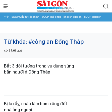
中文
SGGP Đầu tư Tài chính
SGGP Thể Thao
English Edition
SGGP Epaper
Từ khóa:
#công an Đồng Tháp
có
9
kết quả
Bắt 3 đối tượng trong vụ dùng súng
bắn người ở Đồng Tháp
Bị la rầy, cháu làm bom xăng đốt
nhà ông ngoại