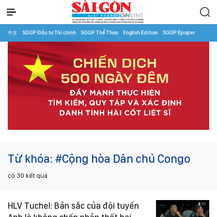
中文
SGGP Đầu tư Tài chính
SGGP Thể Thao
English Edition
SGGP Epaper
Từ khóa:
#Cộng hòa Dân chủ Congo
có
30
kết quả
HLV Tuchel: Bản sắc của đội tuyển