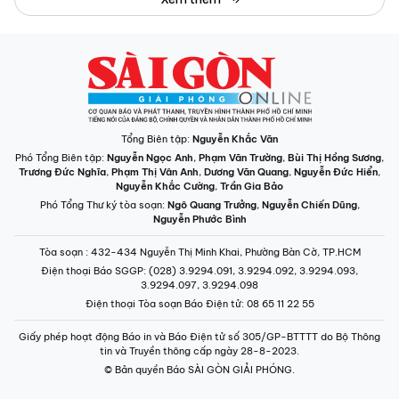
Tổng Biên tập:
Nguyễn Khắc Văn
Phó Tổng Biên tập:
Nguyễn Ngọc Anh
,
Phạm Văn Trường
,
Bùi Thị Hồng Sương
,
Trương Đức Nghĩa
,
Phạm Thị Vân Anh
,
Dương Văn Quang
,
Nguyễn Đức Hiển
,
Nguyễn Khắc Cường
,
Trần Gia Bảo
Phó Tổng Thư ký tòa soạn:
Ngô Quang Trưởng
,
Nguyễn Chiến Dũng
,
Nguyễn Phước Bình
Tòa soạn
: 432-434 Nguyễn Thị Minh Khai, Phường Bàn Cờ, TP.HCM
Điện thoại Báo SGGP
: (028) 3.9294.091, 3.9294.092, 3.9294.093,
3.9294.097, 3.9294.098
Điện thoại Tòa soạn Báo Điện tử
: 08 65 11 22 55
Giấy phép hoạt động Báo in và Báo Điện tử số 305/GP-BTTTT do Bộ Thông
tin và Truyền thông cấp ngày 28-8-2023.
© Bản quyền Báo SÀI GÒN GIẢI PHÓNG.