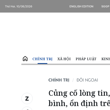
Thứ Hai, 10/08/2026
ENGLISH EDITION
SGGP
CHÍNH TRỊ
XÃ HỘI
PHÁP LUẬT
KIN
CHÍNH TRỊ
ĐỐI NGOẠI
Củng cố lòng ti
bình, ổn định tr