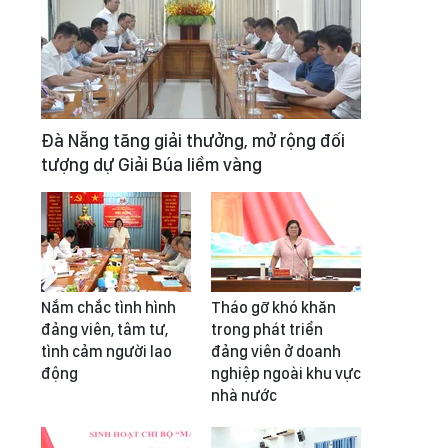
Đà Nẵng tăng giải thưởng, mở rộng đối
tượng dự Giải Búa liềm vàng
Nắm chắc tình hình
Tháo gỡ khó khăn
đảng viên, tâm tư,
trong phát triển
tình cảm người lao
đảng viên ở doanh
động
nghiệp ngoài khu vực
nhà nước