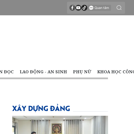
N ĐỌC
LAO ĐỘNG - AN SINH
PHỤ NỮ
KHOA HỌC CÔN
XÂY DỰNG ĐẢNG