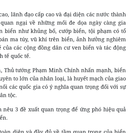
cao, lãnh đạo cấp cao và đại diện các nước thành
quan ngại về những mối đe dọa ngày càng gia
àn biển như khủng bố, cướp biển, tội phạm có tổ
bán ma túy, vũ khí trên biển, ảnh hưởng nghiêm
ế của các cộng đồng dân cư ven biển và tác động
 tế quốc tế.
uận, Thủ tướng Phạm Minh Chính nhấn mạnh, biển
uyên to lớn của nhân loại, là huyết mạch của giao
nối các quốc gia có ý nghĩa quan trọng đối với sự
ân tộc.
nêu 3 đề xuất quan trọng để ứng phó hiệu quả
iển.
toàn diện và đầy đủ về tầm quan trọng của biển