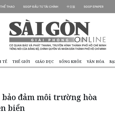
 THỂ THAO
SGGP ĐẦU TƯ TÀI CHÍNH
中文版
SGGP EPAPER
H TẾ
THẾ GIỚI
GIÁO DỤC
SỐNG KHỎE
VĂN HÓA
BẠ
n, bảo đảm môi trường hòa
ên biển