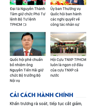
Đại tá Nguyễn Thành
Ủy ban Thường vụ
Tâm giữ chức Phó Tư
Quốc hội ban hành
lệnh Bộ Tư lệnh
các nghị quyết về
TPHCM
công tác nhân sự
Quốc hội phê chuẩn
Hội Cựu TNXP TPHCM
bổ nhiệm ông
luôn là ngọn cờ đầu
Nguyễn Tiến Hải giữ
của cựu TNXP cả
chức Bộ trưởng Bộ
nước
Nội vụ
CẢI CÁCH HÀNH CHÍNH
Khẩn trương rà soát, tiếp tục cắt giảm,