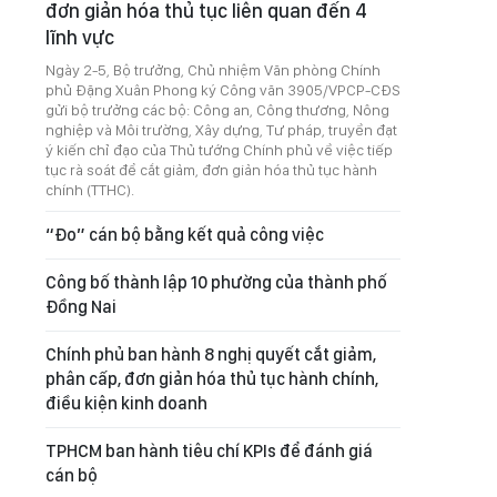
đơn giản hóa thủ tục liên quan đến 4
lĩnh vực
Ngày 2-5, Bộ trưởng, Chủ nhiệm Văn phòng Chính
phủ Đặng Xuân Phong ký Công văn 3905/VPCP-CĐS
gửi bộ trưởng các bộ: Công an, Công thương, Nông
nghiệp và Môi trường, Xây dựng, Tư pháp, truyền đạt
ý kiến chỉ đạo của Thủ tướng Chính phủ về việc tiếp
tục rà soát để cắt giảm, đơn giản hóa thủ tục hành
chính (TTHC).
“Đo” cán bộ bằng kết quả công việc
Công bố thành lập 10 phường của thành phố
Đồng Nai
Chính phủ ban hành 8 nghị quyết cắt giảm,
phân cấp, đơn giản hóa thủ tục hành chính,
điều kiện kinh doanh
TPHCM ban hành tiêu chí KPIs để đánh giá
cán bộ