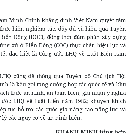
hạm Minh Chính khẳng định Việt Nam quyết tâm
hực hiện nghiêm túc, đầy đủ và hiệu quả Tuyên
 Biển Đông (DOC), đồng thời đàm phán xây dựng
 ứng xử ở Biển Đông (COC) thực chất, hiệu lực và
 tế, đặc biệt là Công ước LHQ về Luật Biển năm
 LHQ cũng đã thông qua Tuyên bố Chủ tịch Hội
ính là kêu gọi tăng cường hợp tác quốc tế và khu
ách thức an ninh, an toàn biển; ghi nhận ý nghĩa
 ước LHQ về Luật Biển năm 1982; khuyến khích
ếp tục hỗ trợ các quốc gia nâng cao năng lực và
 lý các nguy cơ về an ninh biển.
KHÁNH MINH tổng hợp