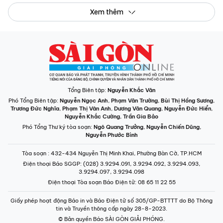
Xem thêm
Tổng Biên tập:
Nguyễn Khắc Văn
Phó Tổng Biên tập:
Nguyễn Ngọc Anh
,
Phạm Văn Trường
,
Bùi Thị Hồng Sương
,
Trương Đức Nghĩa
,
Phạm Thị Vân Anh
,
Dương Văn Quang
,
Nguyễn Đức Hiển
,
Nguyễn Khắc Cường
,
Trần Gia Bảo
Phó Tổng Thư ký tòa soạn:
Ngô Quang Trưởng
,
Nguyễn Chiến Dũng
,
Nguyễn Phước Bình
Tòa soạn
: 432-434 Nguyễn Thị Minh Khai, Phường Bàn Cờ, TP.HCM
Điện thoại Báo SGGP
: (028) 3.9294.091, 3.9294.092, 3.9294.093,
3.9294.097, 3.9294.098
Điện thoại Tòa soạn Báo Điện tử
: 08 65 11 22 55
Giấy phép hoạt động Báo in và Báo Điện tử số 305/GP-BTTTT do Bộ Thông
tin và Truyền thông cấp ngày 28-8-2023.
© Bản quyền Báo SÀI GÒN GIẢI PHÓNG.