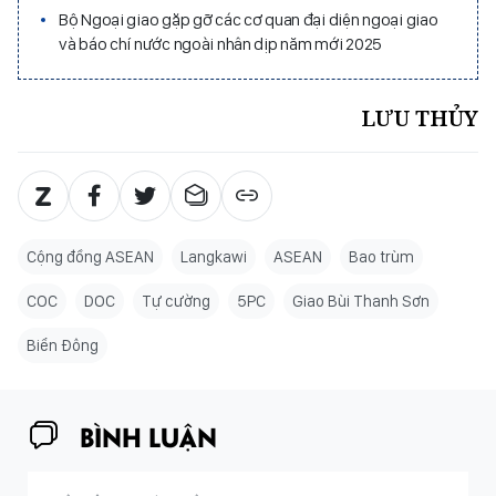
Bộ Ngoại giao gặp gỡ các cơ quan đại diện ngoại giao
và báo chí nước ngoài nhân dịp năm mới 2025
LƯU THỦY
Cộng đồng ASEAN
Langkawi
ASEAN
Bao trùm
COC
DOC
Tự cường
5PC
Giao Bùi Thanh Sơn
Biển Đông
BÌNH LUẬN