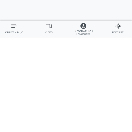
INFOGRAPHIC /
CHUYÊN MỤC
VIDEO
PODCAST
LONGFORM