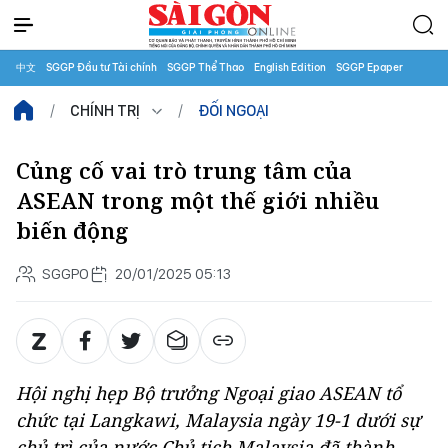
中文
SGGP Đầu tư Tài chính
SGGP Thể Thao
English Edition
SGGP Epaper
CHÍNH TRỊ
ĐỐI NGOẠI
Củng cố vai trò trung tâm của
ASEAN trong một thế giới nhiều
biến động
SGGPO
20/01/2025 05:13
Hội nghị hẹp Bộ trưởng Ngoại giao ASEAN tổ
chức tại Langkawi, Malaysia ngày 19-1 dưới sự
chủ trì của nước Chủ tịch Malaysia đã thành