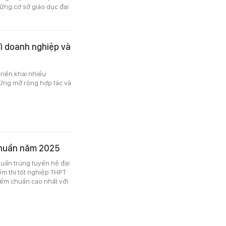
ững cơ sở giáo dục đại
i doanh nghiệp và
riển khai nhiều
ừng mở rộng hợp tác và
chuẩn năm 2025
uẩn trúng tuyển hệ đại
m thi tốt nghiệp THPT
iểm chuẩn cao nhất với