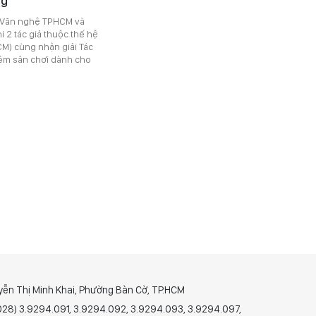
ng
hí Văn nghệ TPHCM và
 2 tác giả thuộc thế hệ
M) cùng nhận giải Tác
thêm sân chơi dành cho
yễn Thị Minh Khai, Phường Bàn Cờ, TP.HCM
(028) 3.9294.091, 3.9294.092, 3.9294.093, 3.9294.097,