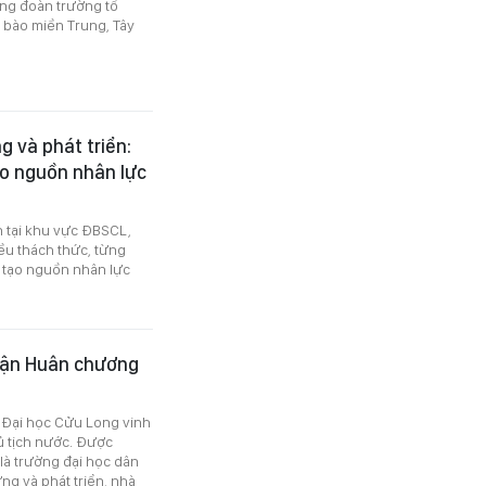
ng đoàn trường tổ
 bào miền Trung, Tây
 và phát triển:
ạo nguồn nhân lực
n tại khu vực ĐBSCL,
ều thách thức, từng
 tạo nguồn nhân lực
hận Huân chương
g Đại học Cửu Long vinh
 tịch nước. Được
là trường đại học dân
ng và phát triển, nhà