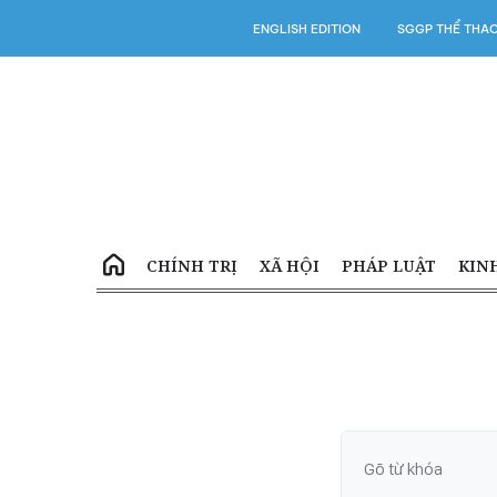
ENGLISH EDITION
SGGP THỂ THA
CHÍNH TRỊ
XÃ HỘI
PHÁP LUẬT
KIN