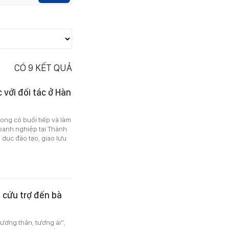
CÓ
9
KẾT QUẢ
với đối tác ở Hàn
ng có buổi tiếp và làm
doanh nghiệp tại Thành
 dục đào tạo, giao lưu
 cứu trợ đến bà
Tương thân, tương ái”,