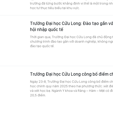
trường đã từng bước khẳng định vị thế là một trong nh
học tư thục tiêu biểu tại khu vực.
Trường Đại học Cửu Long: Đào tạo gắn vớ
hội nhập quốc tế
Thời gian qua, Trường Đại học Cửu Long đã chủ động t
chương trình đào tạo gắn với doanh nghiệp, không ng
đào tạo quốc tế.
Trường Đại học Cửu Long công bố điểm 
Ngày 23-8, Trường Đại học Cửu Long công bố điểm ch
học chính quy năm 2025 theo hai phương thức: xét điể
và xét học bạ. Ngành Y khoa và Răng – Hàm – Mặt có đ
20,5 điểm.