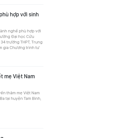
phù hợp với sinh
gành nghề phù hợp với
Trường Đại học Cửu
c 34 trường THPT, Trung
 gia Chương trình tư
ết mẹ Việt Nam
yến thăm mẹ Việt Nam
a tại huyện Tam Bình,