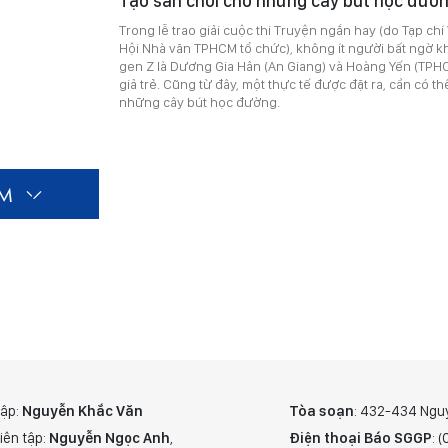
Tạo sân chơi cho những cây bút học đườ
Trong lễ trao giải cuộc thi Truyện ngắn hay (do Tạp c
Hội Nhà văn TPHCM tổ chức), không ít người bất ngờ khi
gen Z là Dương Gia Hân (An Giang) và Hoàng Yến (TPHC
giả trẻ. Cũng từ đây, một thực tế được đặt ra, cần có 
những cây bút học đường.
ÊM
tập:
Nguyễn Khắc Văn
Tòa soạn
: 432-434 Ngu
iên tập:
Nguyễn Ngọc Anh
,
Điện thoại Báo SGGP
: 