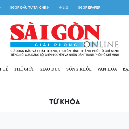
O
SGGP ĐẦU TƯ TÀI CHÍNH
中文版
SGGP EPAPER
H TẾ
THẾ GIỚI
GIÁO DỤC
SỐNG KHỎE
VĂN HÓA
BẠ
TỪ KHÓA