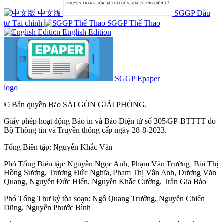
中文版
SGGP Đầu
tư Tài chính
SGGP Thể Thao
English Edition
SGGP Epaper
logo
© Bản quyền Báo SÀI GÒN GIẢI PHÓNG.
Giấy phép hoạt động Báo in và Báo Điện tử số 305/GP-BTTTT do
Bộ Thông tin và Truyền thông cấp ngày 28-8-2023.
Tổng Biên tập:
Nguyễn Khắc Văn
Phó Tổng Biên tập:
Nguyễn Ngọc Anh
,
Phạm Văn Trường
,
Bùi Thị
Hồng Sương
,
Trương Đức Nghĩa
,
Phạm Thị Vân Anh
,
Dương Văn
Quang
,
Nguyễn Đức Hiển
,
Nguyễn Khắc Cường
,
Trần Gia Bảo
Phó Tổng Thư ký tòa soạn:
Ngô Quang Trưởng
,
Nguyễn Chiến
Dũng
,
Nguyễn Phước Bình