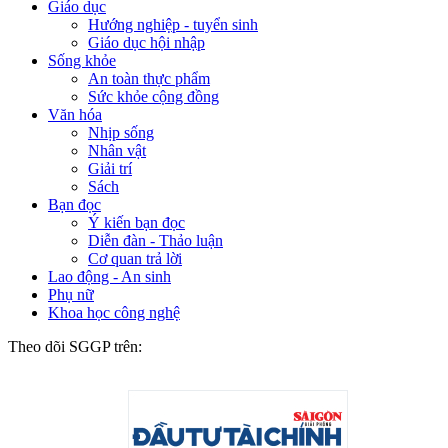
Giáo dục
Hướng nghiệp - tuyển sinh
Giáo dục hội nhập
Sống khỏe
An toàn thực phẩm
Sức khỏe cộng đồng
Văn hóa
Nhịp sống
Nhân vật
Giải trí
Sách
Bạn đọc
Ý kiến bạn đọc
Diễn đàn - Thảo luận
Cơ quan trả lời
Lao động - An sinh
Phụ nữ
Khoa học công nghệ
Theo dõi SGGP trên: