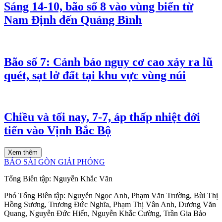
Sáng 14-10, bão số 8 vào vùng biển từ
Nam Định đến Quảng Bình
Bão số 7: Cảnh báo nguy cơ cao xảy ra lũ
quét, sạt lở đất tại khu vực vùng núi
Chiều và tối nay, 7-7, áp thấp nhiệt đới
tiến vào Vịnh Bắc Bộ
Xem thêm
BÁO SÀI GÒN GIẢI PHÓNG
Tổng Biên tập:
Nguyễn Khắc Văn
Phó Tổng Biên tập:
Nguyễn Ngọc Anh
,
Phạm Văn Trường
,
Bùi Thị
Hồng Sương
,
Trương Đức Nghĩa
,
Phạm Thị Vân Anh
,
Dương Văn
Quang
,
Nguyễn Đức Hiển
,
Nguyễn Khắc Cường
,
Trần Gia Bảo