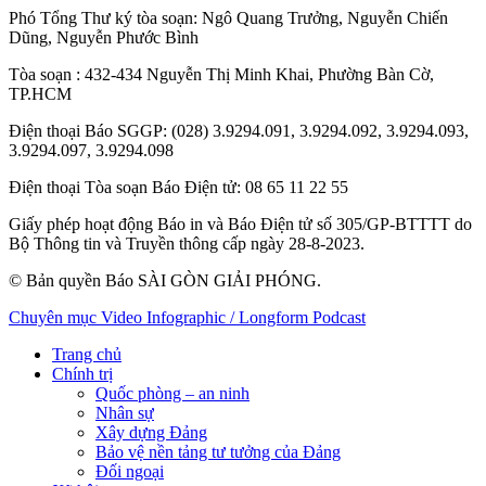
Phó Tổng Thư ký tòa soạn:
Ngô Quang Trưởng
,
Nguyễn Chiến
Dũng
,
Nguyễn Phước Bình
Tòa soạn
: 432-434 Nguyễn Thị Minh Khai, Phường Bàn Cờ,
TP.HCM
Điện thoại Báo SGGP
: (028) 3.9294.091, 3.9294.092, 3.9294.093,
3.9294.097, 3.9294.098
Điện thoại Tòa soạn Báo Điện tử
: 08 65 11 22 55
Giấy phép hoạt động Báo in và Báo Điện tử số 305/GP-BTTTT do
Bộ Thông tin và Truyền thông cấp ngày 28-8-2023.
© Bản quyền Báo SÀI GÒN GIẢI PHÓNG.
Chuyên mục
Video
Infographic / Longform
Podcast
Trang chủ
Chính trị
Quốc phòng – an ninh
Nhân sự
Xây dựng Đảng
Bảo vệ nền tảng tư tưởng của Đảng
Đối ngoại