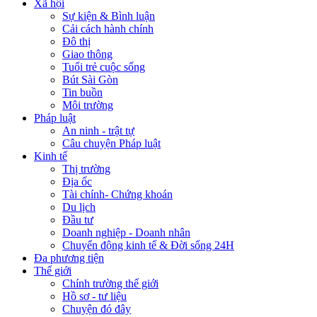
Xã hội
Sự kiện & Bình luận
Cải cách hành chính
Đô thị
Giao thông
Tuổi trẻ cuộc sống
Bút Sài Gòn
Tin buồn
Môi trường
Pháp luật
An ninh - trật tự
Câu chuyện Pháp luật
Kinh tế
Thị trường
Địa ốc
Tài chính- Chứng khoán
Du lịch
Đầu tư
Doanh nghiệp - Doanh nhân
Chuyển động kinh tế & Đời sống 24H
Đa phương tiện
Thế giới
Chính trường thế giới
Hồ sơ - tư liệu
Chuyện đó đây