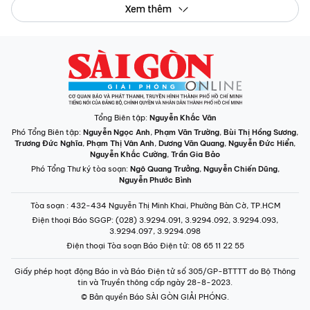
Xem thêm
Tổng Biên tập:
Nguyễn Khắc Văn
Phó Tổng Biên tập:
Nguyễn Ngọc Anh
,
Phạm Văn Trường
,
Bùi Thị Hồng Sương
,
Trương Đức Nghĩa
,
Phạm Thị Vân Anh
,
Dương Văn Quang
,
Nguyễn Đức Hiển
,
Nguyễn Khắc Cường
,
Trần Gia Bảo
Phó Tổng Thư ký tòa soạn:
Ngô Quang Trưởng
,
Nguyễn Chiến Dũng
,
Nguyễn Phước Bình
Tòa soạn
: 432-434 Nguyễn Thị Minh Khai, Phường Bàn Cờ, TP.HCM
Điện thoại Báo SGGP
: (028) 3.9294.091, 3.9294.092, 3.9294.093,
3.9294.097, 3.9294.098
Điện thoại Tòa soạn Báo Điện tử
: 08 65 11 22 55
Giấy phép hoạt động Báo in và Báo Điện tử số 305/GP-BTTTT do Bộ Thông
tin và Truyền thông cấp ngày 28-8-2023.
© Bản quyền Báo SÀI GÒN GIẢI PHÓNG.