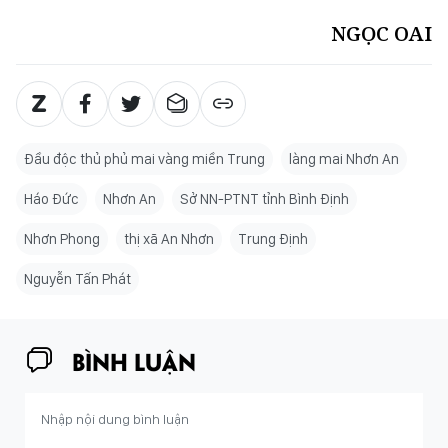
NGỌC OAI
Đầu độc thủ phủ mai vàng miền Trung
làng mai Nhơn An
Háo Đức
Nhơn An
Sở NN-PTNT tỉnh Bình Định
Nhơn Phong
thị xã An Nhơn
Trung Định
Nguyễn Tấn Phát
BÌNH LUẬN