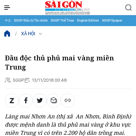
中文
SGGP Đầu tư Tài chính
SGGP Thể Thao
English Edition
SGGP Epaper
XÃ HỘI
Đầu độc thủ phủ mai vàng miền
Trung
SGGP
13/11/2018 00:48
Làng mai Nhơn An (thị xã An Nhơn, Bình Định)
được mệnh danh là thủ phủ mai vàng ở khu vực
miền Trung vì có trên 2.200 hộ dân trồng mai.