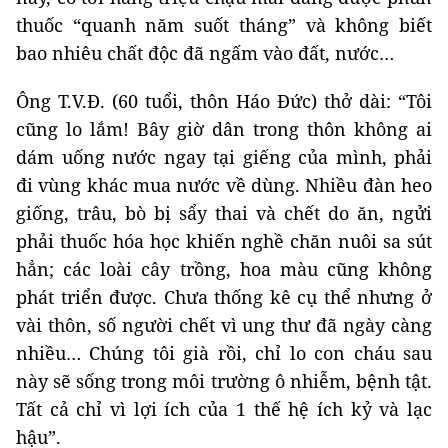
thuốc “quanh năm suốt tháng” và không biết
bao nhiêu chất độc đã ngấm vào đất, nước…
Ông T.V.Đ. (60 tuổi, thôn Háo Đức) thở dài: “Tôi
cũng lo lắm! Bây giờ dân trong thôn không ai
dám uống nước ngay tại giếng của mình, phải
đi vùng khác mua nước về dùng. Nhiều đàn heo
giống, trâu, bò bị sẩy thai và chết do ăn, ngửi
phải thuốc hóa học khiến nghề chăn nuôi sa sút
hẳn; các loài cây trồng, hoa màu cũng không
phát triển được. Chưa thống kê cụ thể nhưng ở
vài thôn, số người chết vì ung thư đã ngày càng
nhiều… Chúng tôi già rồi, chỉ lo con cháu sau
này sẽ sống trong môi trường ô nhiễm, bệnh tật.
Tất cả chỉ vì lợi ích của 1 thế hệ ích kỷ và lạc
hậu”.