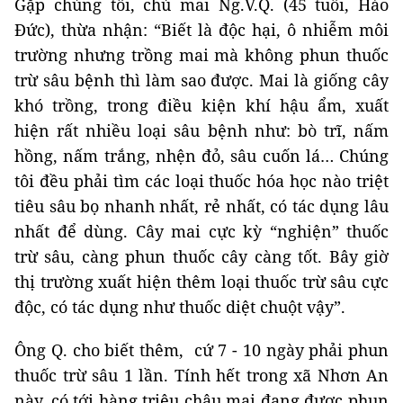
Gặp chúng tôi, chủ mai Ng.V.Q. (45 tuổi, Háo
Đức), thừa nhận: “Biết là độc hại, ô nhiễm môi
trường nhưng trồng mai mà không phun thuốc
trừ sâu bệnh thì làm sao được. Mai là giống cây
khó trồng, trong điều kiện khí hậu ẩm, xuất
hiện rất nhiều loại sâu bệnh như: bò trĩ, nấm
hồng, nấm trắng, nhện đỏ, sâu cuốn lá… Chúng
tôi đều phải tìm các loại thuốc hóa học nào triệt
tiêu sâu bọ nhanh nhất, rẻ nhất, có tác dụng lâu
nhất để dùng. Cây mai cực kỳ “nghiện” thuốc
trừ sâu, càng phun thuốc cây càng tốt. Bây giờ
thị trường xuất hiện thêm loại thuốc trừ sâu cực
độc, có tác dụng như thuốc diệt chuột vậy”.
Ông Q. cho biết thêm, cứ 7 - 10 ngày phải phun
thuốc trừ sâu 1 lần. Tính hết trong xã Nhơn An
này, có tới hàng triệu chậu mai đang được phun