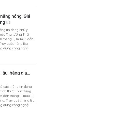
 nắng nóng; Giá
ợng
hông tin đáng chú ý
thức Thủ tướng Thái
n tháng 8, mưa lũ dồn
Truy quét hàng lậu,
ứng dụng công nghệ
lậu, hàng giả...
có các thông tin đáng
chính thức Thủ tướng
6 đến tháng 8, mưa lũ
ng; Truy quét hàng lậu,
ứng dụng công nghệ