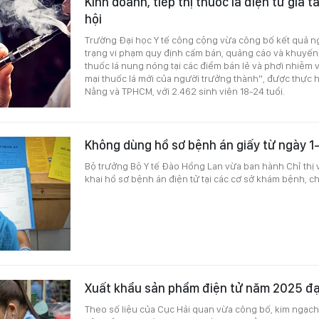
Kinh doanh, tiếp thị thuốc lá điện tử gia 
hội
Trường Đại học Y tế công cộng vừa công bố kết quả n
trạng vi phạm quy định cấm bán, quảng cáo và khuyến 
thuốc lá nung nóng tại các điểm bán lẻ và phơi nhiễm
mại thuốc lá mới của người trưởng thành”, được thực hi
Nẵng và TPHCM, với 2.462 sinh viên 18-24 tuổi.
Không dùng hồ sơ bệnh án giấy từ ngày 1
Bộ trưởng Bộ Y tế Đào Hồng Lan vừa ban hành Chỉ thị 
khai hồ sơ bệnh án điện tử tại các cơ sở khám bệnh, c
Xuất khẩu sản phẩm điện tử năm 2025 đạ
Theo số liệu của Cục Hải quan vừa công bố, kim ngạc