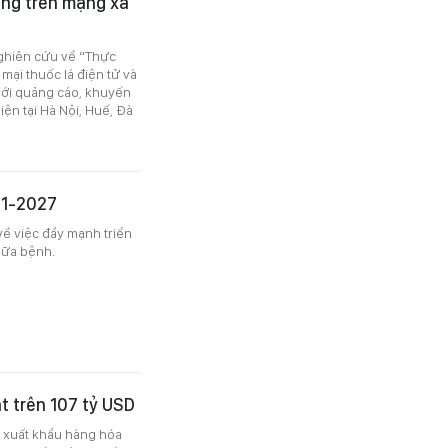
tăng trên mạng xã
ghiên cứu về “Thực
mại thuốc lá điện tử và
 với quảng cáo, khuyến
ện tại Hà Nội, Huế, Đà
-1-2027
về việc đẩy mạnh triển
hữa bệnh.
t trên 107 tỷ USD
h xuất khẩu hàng hóa