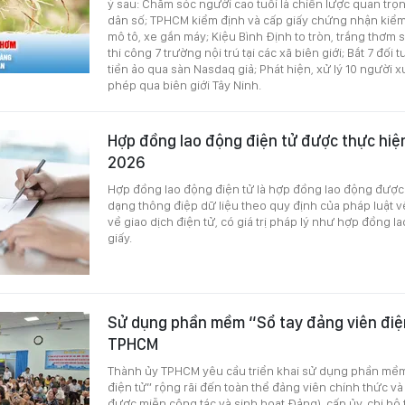
ý sau: Chăm sóc người cao tuổi là chiến lược quan trọn
dân số; TPHCM kiểm định và cấp giấy chứng nhận kiểm 
mô tô, xe gắn máy; Kiệu Bình Định to tròn, trắng thơm s
thi công 7 trường nội trú tại các xã biên giới; Bắt 7 đối
tiền ảo qua sàn Nasdaq giả; Phát hiện, xử lý 10 người x
phép qua biên giới Tây Ninh.
Hợp đồng lao động điện tử được thực hiện
2026
Hợp đồng lao động điện tử là hợp đồng lao động được g
dạng thông điệp dữ liệu theo quy định của pháp luật v
về giao dịch điện tử, có giá trị pháp lý như hợp đồng 
giấy.
Sử dụng phần mềm “Sổ tay đảng viên điệ
TPHCM
Thành ủy TPHCM yêu cầu triển khai sử dụng phần mềm
điện tử” rộng rãi đến toàn thể đảng viên chính thức và
được miễn công tác và sinh hoạt Đảng), cấp ủy, chi bộ