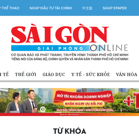
 THỂ THAO
SGGP ĐẦU TƯ TÀI CHÍNH
中文版
SGGP EPAPER
H TẾ
THẾ GIỚI
GIÁO DỤC
Y TẾ - SỨC KHỎE
VĂN HÓA
TỪ KHÓA