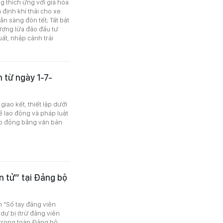
g thích ứng với già hóa
định khí thải cho xe
ẵn sàng đón tết; Tất bật
 tượng lừa đảo đầu tư
uất, nhập cảnh trái
 từ ngày 1-7-
iao kết, thiết lập dưới
ề lao động và pháp luật
lao động bằng văn bản
n tử” tại Đảng bộ
 "Sổ tay đảng viên
 dự bị (trừ đảng viên
 trong toàn Đảng bộ