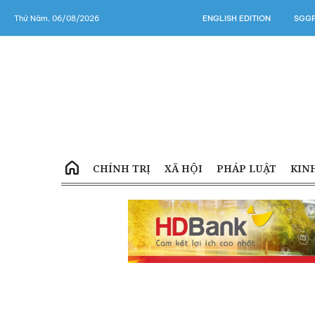
Thứ Năm, 06/08/2026
ENGLISH EDITION
SGGP
CHÍNH TRỊ
XÃ HỘI
PHÁP LUẬT
KIN