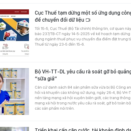
Cục Thuế tạm dừng một số ứng dụng công
để chuyển đổi dữ liệu
Tối 15-5, Cục Thuế (Bộ Tài chính) thông tin, cơ quan n
báo 237/TB-CT ngày 14-5-2025 về kế hoạch tạm dừng
dụng ngành thuế phục vụ chuyển địa điểm đặt trung t
Thuế từ ngày 23-5 đến 15-6.
Bộ VH-TT-DL yêu cầu rà soát gỡ bỏ quảng
“sữa giả”
Căn cứ danh sách 84 sản phẩm sữa vừa bị Bộ Công an 
hồi và khuyến cáo không sử dụng, ngày 26-4, Bộ VH-T
nền tảng mạng xã hội xuyên biên giới, các trang thông 
mạng xã hội trong nước yêu cầu rà soát, gỡ bỏ toàn b
các sản phẩm nói trên.
Triển khai cấp căn cước, tài khoản định d