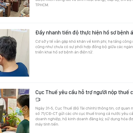
TPHCM.
Đẩy nhanh tiến độ thực hiện hồ sơ bệnh á
Cơ sở y tế vẫn gặp khó khăn về kinh phí, hạ tầng công
cũng như chưa có sự phối hợp đồng bộ giữa các ngành
triển khai hồ sơ bệnh án điện tử.
Cục Thuế yêu cầu hỗ trợ người nộp thuế c
Ngày 31-5, Cục Thuế (Bộ Tài chính) thông tin, cơ quan
số 71/CĐ-CT gửi các chi cục thuế trong cả nước yêu c
doanh nghiệp, hộ kinh doanh đăng ký, sử dụng hóa đơn
máy tính tiền.