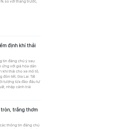
6% so với tháng trước,
iểm định khí thải
g tin đáng chú ý sau:
h ứng với già hóa dân
khí thải cho xe mô tô,
đón tết; Gia Lai: Tất
 đối tượng lừa đảo đầu tư
uất, nhập cảnh trái
o tròn, trắng thơm
 các thông tin đáng chú