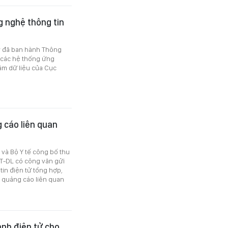
 nghệ thông tin
ày đã ban hành Thông
 các hệ thống ứng
âm dữ liệu của Cục
 cáo liên quan
và Bộ Y tế công bố thu
T-DL có công văn gửi
tin điện tử tổng hợp,
ộ quảng cáo liên quan
anh điện tử cho