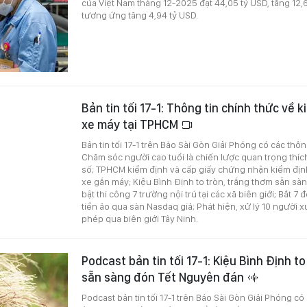
của Việt Nam tháng 12-2025 đạt 44,05 tỷ USD, tăng 12,
tương ứng tăng 4,94 tỷ USD.
Bản tin tối 17-1: Thông tin chính thức về k
xe máy tại TPHCM
Bản tin tối 17-1 trên Báo Sài Gòn Giải Phóng có các thôn
Chăm sóc người cao tuổi là chiến lược quan trọng thíc
số; TPHCM kiểm định và cấp giấy chứng nhận kiểm định 
xe gắn máy; Kiệu Bình Định to tròn, trắng thơm sẵn sàng 
bật thi công 7 trường nội trú tại các xã biên giới; Bắt 7
tiền ảo qua sàn Nasdaq giả; Phát hiện, xử lý 10 người x
phép qua biên giới Tây Ninh.
Podcast bản tin tối 17-1: Kiệu Bình Định t
sẵn sàng đón Tết Nguyên đán
Podcast bản tin tối 17-1 trên Báo Sài Gòn Giải Phóng có