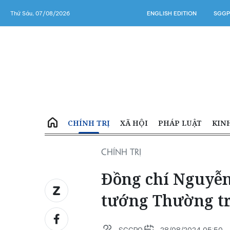
Thứ Sáu, 07/08/2026
ENGLISH EDITION
SGGP
CHÍNH TRỊ
XÃ HỘI
PHÁP LUẬT
KIN
CHÍNH TRỊ
Đồng chí Nguyễn
tướng Thường t
SGGPO
28/08/2024 05:50