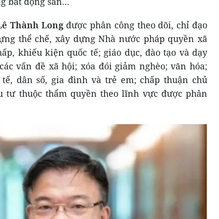
g bất động sản...
Lê Thành Long
được phân công theo dõi, chỉ đạo
 dựng thể chế, xây dựng Nhà nước pháp quyền xã
hấp, khiếu kiện quốc tế; giáo dục, đào tạo và dạy
 các vấn đề xã hội; xóa đói giảm nghèo; văn hóa;
y tế, dân số, gia đình và trẻ em; chấp thuận chủ
u tư thuộc thẩm quyền theo lĩnh vực được phân