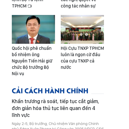
TPHCM
công tác nhân sự
Quốc hội phê chuẩn
Hội Cựu TNXP TPHCM
bổ nhiệm ông
luôn là ngọn cờ đầu
Nguyễn Tiến Hải giữ
của cựu TNXP cả
chức Bộ trưởng Bộ
nước
Nội vụ
CẢI CÁCH HÀNH CHÍNH
Khẩn trương rà soát, tiếp tục cắt giảm,
đơn giản hóa thủ tục liên quan đến 4
lĩnh vực
Ngày 2-5, Bộ trưởng, Chủ nhiệm Văn phòng Chính
phủ Đặng Xuân Phong ký Công văn 3905/VPCP-CĐS