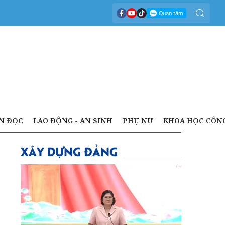
N ĐỌC
LAO ĐỘNG - AN SINH
PHỤ NỮ
KHOA HỌC CÔN
XÂY DỰNG ĐẢNG