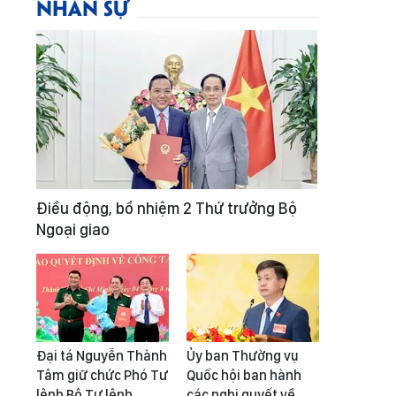
NHÂN SỰ
Điều động, bổ nhiệm 2 Thứ trưởng Bộ
Ngoại giao
Đại tá Nguyễn Thành
Ủy ban Thường vụ
Tâm giữ chức Phó Tư
Quốc hội ban hành
lệnh Bộ Tư lệnh
các nghị quyết về