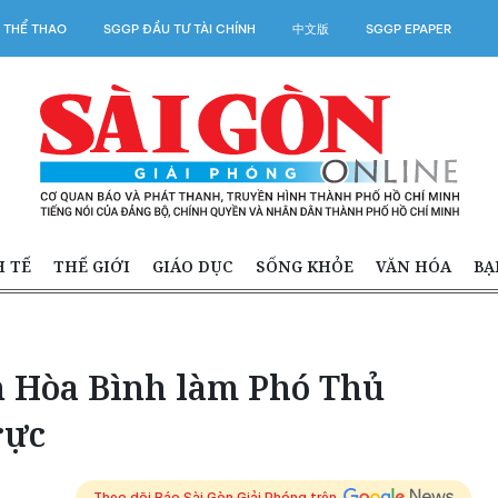
 THỂ THAO
SGGP ĐẦU TƯ TÀI CHÍNH
中文版
SGGP EPAPER
H TẾ
THẾ GIỚI
GIÁO DỤC
SỐNG KHỎE
VĂN HÓA
BẠ
 Hòa Bình làm Phó Thủ
rực
Theo dõi Báo Sài Gòn Giải Phóng trên