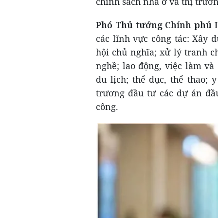
chính sách nhà ở và thị trườn
Phó Thủ tướng Chính phủ 
các lĩnh vực công tác: Xây
hội chủ nghĩa; xử lý tranh c
nghề; lao động, việc làm và
du lịch; thể dục, thể thao; 
trương đầu tư các dự án đầ
công.