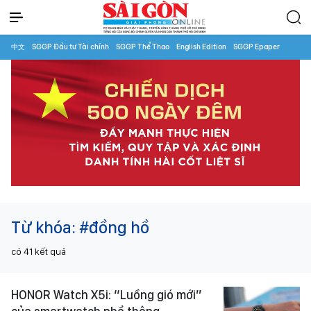
中文
SGGP Đầu tư Tài chính
SGGP Thể Thao
English Edition
SGGP Epaper
Từ khóa:
#đồng hồ
có
41
kết quả
HONOR Watch X5i: “Luồng gió mới”