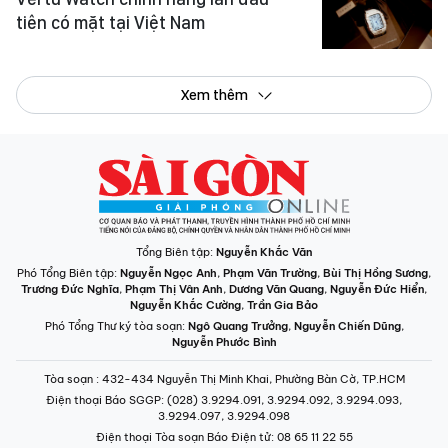
tiên có mặt tại Việt Nam
Xem thêm
Tổng Biên tập:
Nguyễn Khắc Văn
Phó Tổng Biên tập:
Nguyễn Ngọc Anh
,
Phạm Văn Trường
,
Bùi Thị Hồng Sương
,
Trương Đức Nghĩa
,
Phạm Thị Vân Anh
,
Dương Văn Quang
,
Nguyễn Đức Hiển
,
Nguyễn Khắc Cường
,
Trần Gia Bảo
Phó Tổng Thư ký tòa soạn:
Ngô Quang Trưởng
,
Nguyễn Chiến Dũng
,
Nguyễn Phước Bình
Tòa soạn
: 432-434 Nguyễn Thị Minh Khai, Phường Bàn Cờ, TP.HCM
Điện thoại Báo SGGP
: (028) 3.9294.091, 3.9294.092, 3.9294.093,
3.9294.097, 3.9294.098
Điện thoại Tòa soạn Báo Điện tử
: 08 65 11 22 55