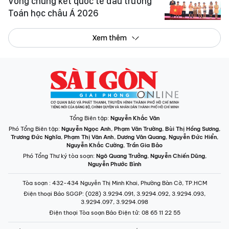
Vòng chung kết quốc tế đấu trường
Toán học châu Á 2026
Xem thêm
Tổng Biên tập:
Nguyễn Khắc Văn
Phó Tổng Biên tập:
Nguyễn Ngọc Anh
,
Phạm Văn Trường
,
Bùi Thị Hồng Sương
,
Trương Đức Nghĩa
,
Phạm Thị Vân Anh
,
Dương Văn Quang
,
Nguyễn Đức Hiển
,
Nguyễn Khắc Cường
,
Trần Gia Bảo
Phó Tổng Thư ký tòa soạn:
Ngô Quang Trưởng
,
Nguyễn Chiến Dũng
,
Nguyễn Phước Bình
Tòa soạn
: 432-434 Nguyễn Thị Minh Khai, Phường Bàn Cờ, TP.HCM
Điện thoại Báo SGGP
: (028) 3.9294.091, 3.9294.092, 3.9294.093,
3.9294.097, 3.9294.098
Điện thoại Tòa soạn Báo Điện tử
: 08 65 11 22 55