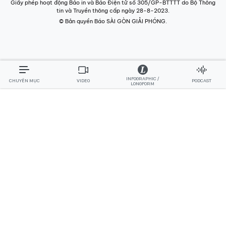
Giấy phép hoạt động Báo in và Báo Điện tử số 305/GP-BTTTT do Bộ Thông
tin và Truyền thông cấp ngày 28-8-2023.
© Bản quyền Báo SÀI GÒN GIẢI PHÓNG.
INFOGRAPHIC /
CHUYÊN MỤC
VIDEO
PODCAST
LONGFORM