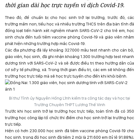
thời gian dài học trực tuyến vì dịch Covid-19.
Theo đó, để chuẩn bị cho học sinh trở lại trường, trước đó, các
trường mầm non, tiểu học và nhiều trường THCS trên địa bàn tỉnh đã
đồng loạt tiến hành xét nghiệm nhanh SARS-CoV-2 cho trẻ em, học
sinh chưa đến tuổi tiêm vaccine phòng Covid-19 và giáo viên nhằm
phát hiện những trường hợp mắc Covid-19.
Các địa phương đã lấy khoảng 327.000 mẫu test nhanh cho cán bộ,
giáo viên, học sinh, đã ghi nhận khoảng 1.300 trường hợp test nhanh
dương tính với SARS-CoV-2 và sẽ được điều trị theo hướng dẫn của
cơ sở y tế phường, xã. Trong thời gian điều trị, các em sẽ không đến
trường học trực tiếp mà sẽ học trực tuyến cho đến khi khỏi bệnh.
Bí thư Tỉnh ủy Nguyễn Hồng Lĩnh kiểm tra công tác dạy và học tại
Trường Chuyên THPT Lương Thế Vinh
Trước khi học sinh trở lại trường học trực tiếp, toàn tỉnh đã có 350
trường học công lập tổ chức thí điểm cho học sinh trở lại trường học
trực tiếp.
Hiện có hơn 230.000 học sinh đã tiêm vaccine phòng Covid-19 cho
học sinh, trong đó học sinh đã tiêm 2 mũi là 211.600 em (tỷ lệ 91,88%);