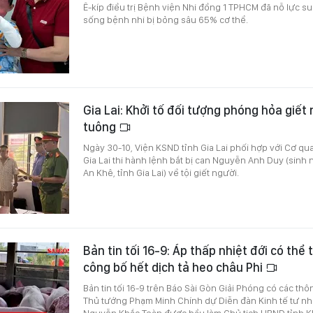
Ê-kíp điều trị Bệnh viện Nhi đồng 1 TPHCM đã nỗ lực s
sống bệnh nhi bị bỏng sâu 65% cơ thể.
Gia Lai: Khởi tố đối tượng phóng hỏa giết 
tuông
Ngày 30-10, Viện KSND tỉnh Gia Lai phối hợp với Cơ qu
Gia Lai thi hành lệnh bắt bị can Nguyễn Anh Duy (sin
An Khê, tỉnh Gia Lai) về tội giết người.
Bản tin tối 16-9: Áp thấp nhiệt đới có thể
công bố hết dịch tả heo châu Phi
Bản tin tối 16-9 trên Báo Sài Gòn Giải Phóng có các thô
Thủ tướng Phạm Minh Chính dự Diễn đàn Kinh tế tư n
Nguyễn Khắc Toàn được bầu làm Chủ tịch UBND tỉnh K