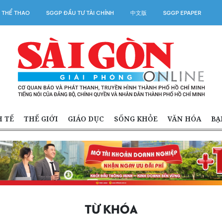
 THỂ THAO
SGGP ĐẦU TƯ TÀI CHÍNH
中文版
SGGP EPAPER
H TẾ
THẾ GIỚI
GIÁO DỤC
SỐNG KHỎE
VĂN HÓA
BẠ
TỪ KHÓA