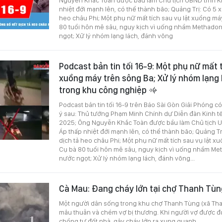
nhiệt đới mạnh lên, có thể thành bão; Quảng Trị: Có 5 x
heo châu Phi; Một phụ nữ mất tích sau vụ lật xuồng má
80 tuổi hôn mê sâu, nguy kịch vì uống nhầm Methadon
ngọt; Xử lý nhóm lạng lách, đánh võng
Podcast bản tin tối 16-9: Một phụ nữ mất t
xuồng máy trên sông Ba; Xử lý nhóm lạng 
trong khu công nghiệp
Podcast bản tin tối 16-9 trên Báo Sài Gòn Giải Phóng c
ý sau: Thủ tướng Phạm Minh Chính dự Diễn đàn Kinh t
2025; Ông Nguyễn Khắc Toàn được bầu làm Chủ tịch U
Áp thấp nhiệt đới mạnh lên, có thể thành bão; Quảng Tr
dịch tả heo châu Phi; Một phụ nữ mất tích sau vụ lật x
Cụ bà 80 tuổi hôn mê sâu, nguy kịch vì uống nhầm Me
nước ngọt; Xử lý nhóm lạng lách, đánh võng...
Cà Mau: Đang cháy lớn tại chợ Thanh Tù
Một người dân sống trong khu chợ Thanh Tùng (xã Tha
mâu thuẫn và chém vợ bị thương. Khi người vợ được đ
chồng tự đốt nhà, gây cháy lớn ra xung quanh.