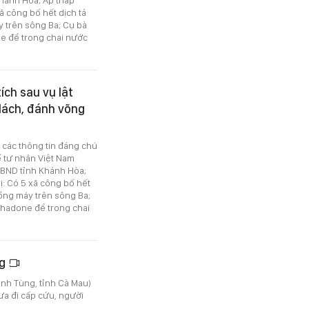
ã công bố hết dịch tả
y trên sông Ba; Cụ bà
e để trong chai nước
ích sau vụ lật
lách, đánh võng
ó các thông tin đáng chú
ế tư nhân Việt Nam
BND tỉnh Khánh Hòa;
ị: Có 5 xã công bố hết
uồng máy trên sông Ba;
thadone để trong chai
ng
nh Tùng, tỉnh Cà Mau)
ưa đi cấp cứu, người