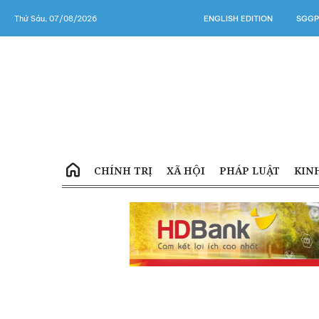
Thứ Sáu, 07/08/2026
ENGLISH EDITION
SGGP
CHÍNH TRỊ
XÃ HỘI
PHÁP LUẬT
KIN