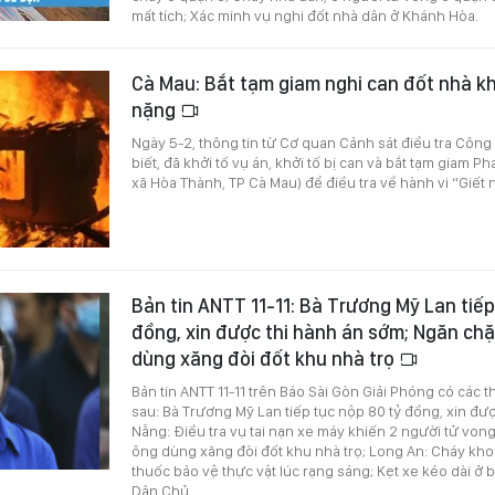
mất tích; Xác minh vụ nghi đốt nhà dân ở Khánh Hòa.
Cà Mau: Bắt tạm giam nghi can đốt nhà k
nặng
Ngày 5-2, thông tin từ Cơ quan Cảnh sát điều tra Công
biết, đã khởi tố vụ án, khởi tố bị can và bắt tạm giam P
xã Hòa Thành, TP Cà Mau) để điều tra về hành vi “Giết 
Bản tin ANTT 11-11: Bà Trương Mỹ Lan tiếp
đồng, xin được thi hành án sớm; Ngăn ch
dùng xăng đòi đốt khu nhà trọ
Bản tin ANTT 11-11 trên Báo Sài Gòn Giải Phóng có các 
sau: Bà Trương Mỹ Lan tiếp tục nộp 80 tỷ đồng, xin đư
Nẵng: Điều tra vụ tai nạn xe máy khiến 2 người tử vo
ông dùng xăng đòi đốt khu nhà trọ; Long An: Cháy kh
thuốc bảo vệ thực vật lúc rạng sáng; Kẹt xe kéo dài ở
Dân Chủ.