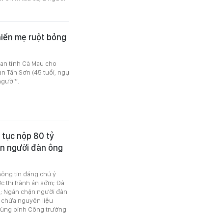
hiến mẹ ruột bỏng
 an tỉnh Cà Mau cho
han Tấn Sơn (45 tuổi, ngụ
người”.
 tục nộp 80 tỷ
ặn người đàn ông
thông tin đáng chú ý
ợc thi hành án sớm; Đà
ng; Ngăn chặn người đàn
o chứa nguyên liệu
 bùng binh Công trường