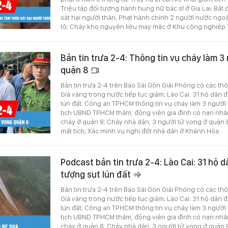
Triệu tập đối tượng hành hung nữ bác sĩ ở Gia Lai; Bắt
sát hại người thân; Phạt hành chính 2 người nước ngoài
tô; Cháy kho nguyên liệu may mặc ở Khu công nghiệp 
Bản tin trưa 2-4: Thông tin vụ cháy làm 3
quận 8
Bản tin trưa 2-4 trên Báo Sài Gòn Giải Phóng có các th
Giá vàng trong nước tiếp tục giảm; Lào Cai: 31 hộ dân 
lún đất; Công an TPHCM thông tin vụ cháy làm 3 người
tịch UBND TPHCM thăm, động viên gia đình có nạn nhâ
cháy ở quận 8; Cháy nhà dân, 3 người tử vong ở quận 8
mất tích; Xác minh vụ nghi đốt nhà dân ở Khánh Hòa.
Podcast bản tin trưa 2-4: Lào Cai: 31 hộ d
tượng sụt lún đất
Bản tin trưa 2-4 trên Báo Sài Gòn Giải Phóng có các th
Giá vàng trong nước tiếp tục giảm; Lào Cai: 31 hộ dân 
lún đất; Công an TPHCM thông tin vụ cháy làm 3 người
tịch UBND TPHCM thăm, động viên gia đình có nạn nhâ
cháy ở quận 8; Cháy nhà dân, 3 người tử vong ở quận 8