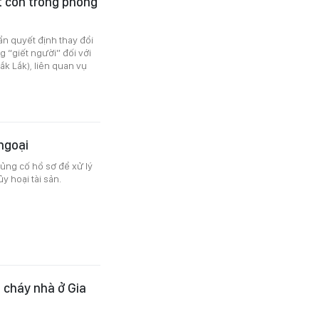
t con trong phòng
ẩn quyết định thay đổi
g “giết người” đối với
ắk Lắk), liên quan vụ
ngoại
ủng cố hồ sơ để xử lý
y hoại tài sản.
ụ cháy nhà ở Gia