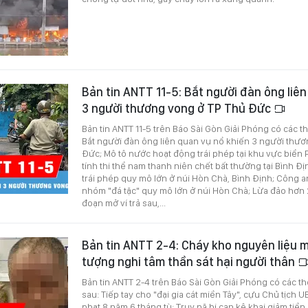
Bản tin ANTT 11-5: Bắt người đàn ông liên
3 người thương vong ở TP Thủ Đức
Bản tin ANTT 11-5 trên Báo Sài Gòn Giải Phóng có các t
Bắt người đàn ông liên quan vụ nổ khiến 3 người thư
Đức; Mô tô nước hoạt động trái phép tại khu vực biển 
tính thi thể nam thanh niên chết bất thường tại Bình Địn
trái phép quy mô lớn ở núi Hòn Chà, Bình Định; Công a
nhóm "đá tặc" quy mô lớn ở núi Hòn Chà; Lừa đảo hơn 
đoạn mở ví trả sau,...
Bản tin ANTT 2-4: Cháy kho nguyên liệu m
tượng nghi tâm thần sát hại người thân
Bản tin ANTT 2-4 trên Báo Sài Gòn Giải Phóng có các t
sau: Tiếp tay cho "đại gia cát miền Tây", cựu Chủ tịch 
phạt 8 năm 6 tháng tù; Truy nã bị can kê khai giảm tiền