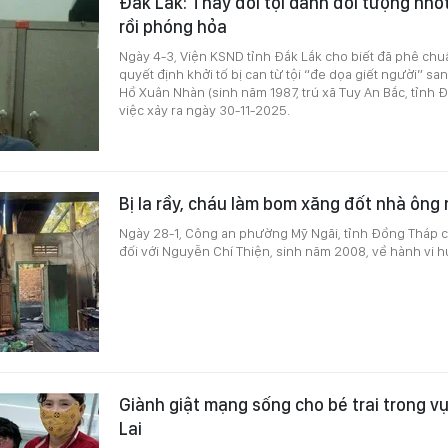
Đắk Lắk: Thay đổi tội danh đối tượng nhố
rồi phóng hỏa
Ngày 4-3, Viện KSND tỉnh Đắk Lắk cho biết đã phê chu
quyết định khởi tố bị can từ tội “đe dọa giết người” san
Hồ Xuân Nhàn (sinh năm 1987, trú xã Tuy An Bắc, tỉnh Đ
việc xảy ra ngày 30-11-2025.
Bị la rầy, cháu làm bom xăng đốt nhà ông 
Ngày 28-1, Công an phường Mỹ Ngãi, tỉnh Đồng Tháp c
đối với Nguyễn Chí Thiện, sinh năm 2008, về hành vi hủ
Giành giật mạng sống cho bé trai trong v
Lai