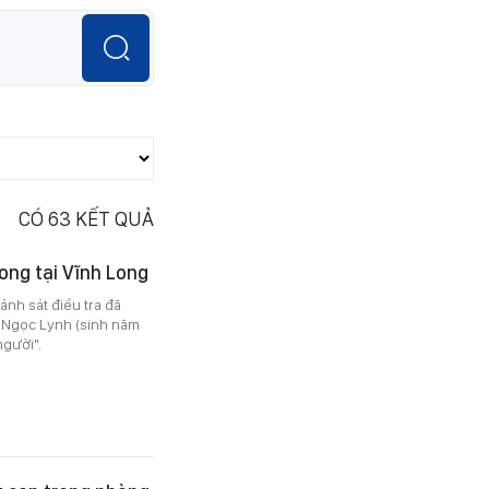
CÓ
63
KẾT QUẢ
ong tại Vĩnh Long
ảnh sát điều tra đã
ần Ngọc Lynh (sinh năm
người".