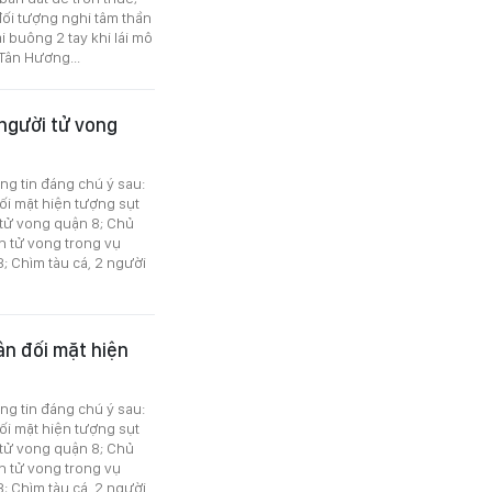
 đối tượng nghi tâm thần
 buông 2 tay khi lái mô
Tân Hương...
 người tử vong
ông tin đáng chú ý sau:
đối mặt hiện tượng sụt
 tử vong quận 8; Chủ
n tử vong trong vụ
; Chìm tàu cá, 2 người
ân đối mặt hiện
ông tin đáng chú ý sau:
đối mặt hiện tượng sụt
 tử vong quận 8; Chủ
n tử vong trong vụ
; Chìm tàu cá, 2 người