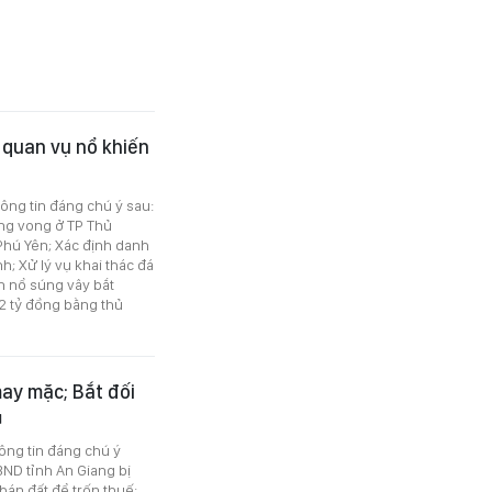
 quan vụ nổ khiến
hông tin đáng chú ý sau:
ơng vong ở TP Thủ
Phú Yên; Xác định danh
h; Xử lý vụ khai thác đá
n nổ súng vây bắt
2 tỷ đồng bằng thủ
ay mặc; Bắt đối
hông tin đáng chú ý
UBND tỉnh An Giang bị
 bán đất để trốn thuế;