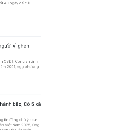
uốt 40 ngày để cứu
người vì ghen
an CSĐT, Công an tỉnh
h năm 2001, ngụ phường
 thành bão; Có 5 xã
ng tin đáng chú ý sau:
hân Việt Nam 2025; Ông
hánh Hòa; Áp thấp