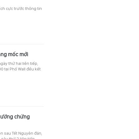
ích cực trước thông tin
ăng mốc mới
gày thứ hai liên tiếp,
 tại Phố Wall đều kết
trường chứng
ên sau Tết Nguyên đán,
sâu thứ 2 liên tiếp