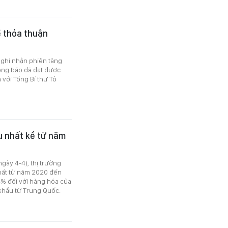
ề thỏa thuận
 ghi nhận phiên tăng
ông báo đã đạt được
với Tổng Bí thư Tô
u nhất kể từ năm
gày 4-4), thị trường
hất từ năm 2020 đến
% đối với hàng hóa của
khẩu từ Trung Quốc.