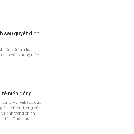
h sau quyết định
hi Cục Dự trữ liên
suất cơ bản xuống biên
.
n tệ biến động
ên bang Mỹ (FED) đã đưa
 giảm thứ hai trong năm
 và tình trạng chính
nh tế trở nên mờ mịt.