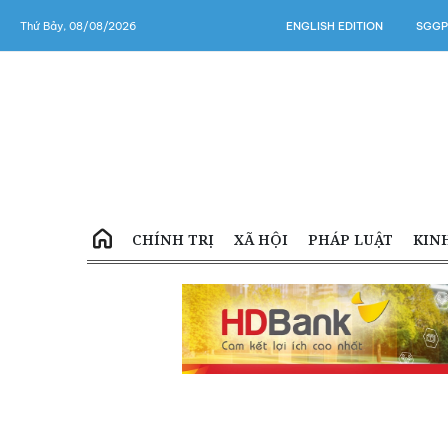
Thứ Bảy, 08/08/2026
ENGLISH EDITION
SGGP
CHÍNH TRỊ
XÃ HỘI
PHÁP LUẬT
KIN