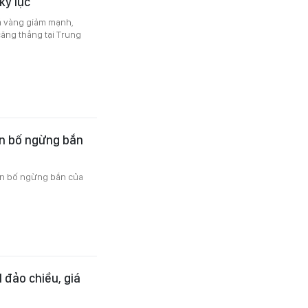
kỷ lục
giá vàng giảm mạnh,
căng thẳng tại Trung
ên bố ngừng bắn
ên bố ngừng bắn của
 đảo chiều, giá