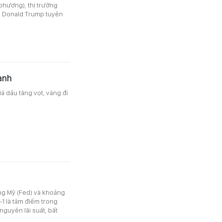
 phương), thị trường
g Donald Trump tuyên
ạnh
á dầu tăng vọt, vàng đi
ng Mỹ (Fed) và khoảng
1 là tâm điểm trong
nguyên lãi suất, bất