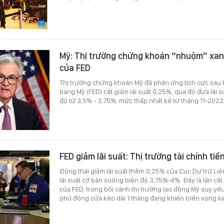
Mỹ: Thị trường chứng khoán “nhuộm” xan
của FED
Thị trường chứng khoán Mỹ đã phản ứng tích cực sau k
bang Mỹ (FED) cắt giảm lãi suất 0,25%, qua đó đưa lãi 
độ từ 3,5% - 3,75%, mức thấp nhất kể từ tháng 11-2022
FED giảm lãi suất: Thị trường tài chính tiề
Động thái giảm lãi suất thêm 0,25% của Cục Dự trữ Li
lãi suất cơ bản xuống biên độ 3,75%-4%. Đây là lần cắt
của FED, trong bối cảnh thị trường lao động Mỹ suy yếu
phủ đóng cửa kéo dài 1 tháng đang khiến triển vọng ki