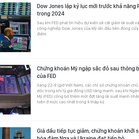
Dow Jones lập kỷ lục mới trước khả năng F
trong 2024
Sau khi FED phát tín hiệu dự kiến sẽ cắt giảm lãi suất 
công nghiệp Dow Jones của Mỹ lần đầu tiên đóng cửa
điểm.
Chứng khoán Mỹ ngập sắc đỏ sau thông bá
của FED
Sáng 22-9 (giờ Việt Nam), các chỉ số chứng khoán chủ l
dốc trong khi tỷ giá đồng USD tăng mạnh, sau khi Ngâ
Mỹ (FED) công bố thêm một đợt tăng lãi suất mạnh nhằm
hiện ở mức cao nhất trong 4 thập kỷ.
Giá dầu tiếp tục giảm, chứng khoán khởi s
hòa đàm Nga và Ukraine đạt tiến bộ