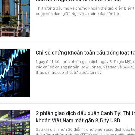
Thị trường dầu mỏ và chứng khoán thế giới diễn biến t
cuộc hòa đàm giữa Nga và Ukraine đạt tiến bộ.
Chỉ số chứng khoán toàn cầu đồng loạt t
Ngày 9-11, kết thúc phiên giao dịch ngày 8-11 (giờ Mỹ), n
các chỉ số chứng khoán Dow Jones, Nasdaq và S&P 500
thúc ở mức cao nhất từ trước tới nay.
2 phiên giao dịch đầu xuân Canh Tý: Thị 
khoán Việt Nam mất gần 8,5 tỷ USD
Sau khi giảm hơn 30 điểm trong phiên giao dịch đầu ti
thị trường chứng khoán (TTCK) Việt Nam có phiên giảm 