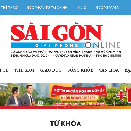
 THỂ THAO
SGGP ĐẦU TƯ TÀI CHÍNH
中文版
SGGP EPAPER
H TẾ
THẾ GIỚI
GIÁO DỤC
SỐNG KHỎE
VĂN HÓA
BẠ
TỪ KHÓA