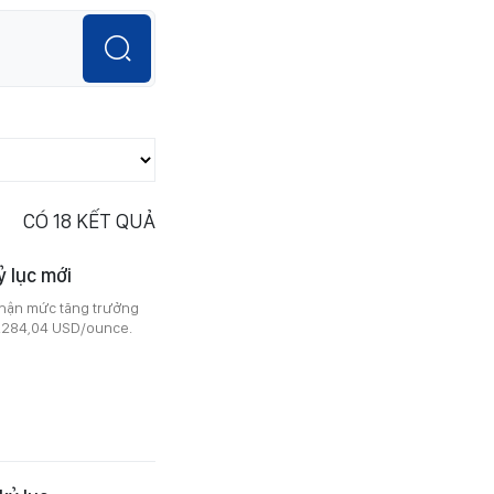
CÓ
18
KẾT QUẢ
ỷ lục mới
 nhận mức tăng trưởng
4.284,04 USD/ounce.