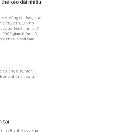
ó thể kéo dài nhiều
ó các thông tin đáng chú
 biệt 2 bàn; El Nino
cục bộ; Hành trình trở
n 9999 giảm thêm 1,3
ên y khoa livestream
 gia cho biết, hiện
n trong những tháng
 tai
ã hình thành và có khả