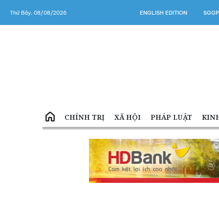
Thứ Bảy, 08/08/2026
ENGLISH EDITION
SGGP
CHÍNH TRỊ
XÃ HỘI
PHÁP LUẬT
KIN