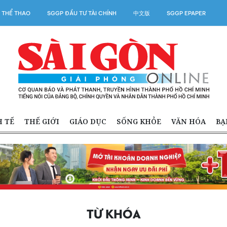
 THỂ THAO
SGGP ĐẦU TƯ TÀI CHÍNH
中文版
SGGP EPAPER
H TẾ
THẾ GIỚI
GIÁO DỤC
SỐNG KHỎE
VĂN HÓA
BẠ
TỪ KHÓA