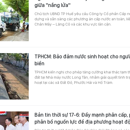
giữa "nắng lửa"
Chủ tịch UBND TP Huế yêu cầu Công ty Cổ phần Cấp 
dựng và sẵn sàng các phương án cấp nước an toàn, liê
Chân Mây – Lăng Cô và các khu vực lân cận.
TPHCM: Bảo đảm nước sinh hoạt cho ngườ
biển
TPHCM kiến nghị cho phép tăng cường khai thác tạm 
đất tại Nhà máy nước Long Tân, nhằm giải quyết tình t
hoạt tại các xã Đất Đỏ, Phước Hải và Hồ Tràm.
Bản tin thời sự 17-6: Đẩy mạnh phân cấp
phân bổ nguồn lực để địa phương hoạt đ