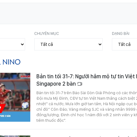
CHUYÊN MỤC
DẠNG BÀI
L NINO
Bản tin tối 31-7: Người hâm mộ tự tin Việ
Singapore 2 bàn
Bản tin tối 31-7 trên Báo Sài Gòn Giải Phóng có các thô
Đội mưa Mỹ Đình, CĐV tự tin Việt Nam thắng cách biệt 2
nhiệt” cả nước; Mưa lớn giờ tan tầm, Hà Nội ngập cục bộ
chỉ đỏ” Côn Đảo; Vàng miếng SJC và vàng nhẫn 9999 g
đồng/lượng; Đình chỉ học 1 năm đối với 2 sinh viên y 
tiêm thuốc độc".