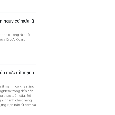
ẩn nguy cơ mưa lũ
khẩn trương rà soát
mưa lũ cực đoan.
 lên mức rất mạnh
 rất mạnh, có khả năng
 nghiêm trọng đến sản
ng thực toàn cầu. Để
nghị ngành chức năng,
ựng kịch bản từ sớm và