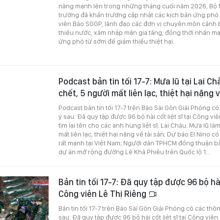
năng mạnh lên trong những tháng cuối năm 2026, Bộ 
trường đã khẩn trương cập nhật các kịch bản ứng phó.
viên Báo SGGP, lãnh đạo các đơn vị chuyên môn cảnh 
thiếu nước, xâm nhập mặn gia tăng, đồng thời nhấn m
ứng phó từ sớm để giảm thiểu thiệt hại.
Podcast bản tin tối 17-7: Mưa lũ tại Lai Ch
chết, 5 người mất liên lạc, thiệt hại nặng 
Podcast bản tin tối 17-7 trên Báo Sài Gòn Giải Phóng c
ý sau: Đã quy tập được 96 bộ hài cốt liệt sĩ tại Công vi
tìm lại tên cho các anh hùng liệt sĩ; Lai Châu: Mưa lũ là
mất liên lạc, thiệt hại nặng về tài sản; Dự báo El Nino
rất mạnh tại Việt Nam; Người dân TPHCM đồng thuận b
dự án mở rộng đường Lê Khả Phiêu trên Quốc lộ 1...
Bản tin tối 17-7: Đã quy tập được 96 bộ hài 
Công viên Lê Thị Riêng
Bản tin tối 17-7 trên Báo Sài Gòn Giải Phóng có các thô
sau: Đã quy tập được 96 bộ hài cốt liệt sĩ tại Công viên