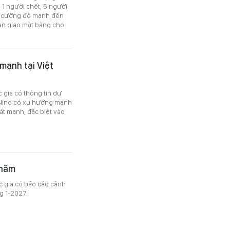
m 1 người chết, 5 người
 có cường độ mạnh đến
àn giao mặt bằng cho
mạnh tại Việt
 gia có thông tin dự
l Nino có xu hướng mạnh
ất mạnh, đặc biệt vào
 năm
c gia có báo cáo cảnh
g 1-2027.