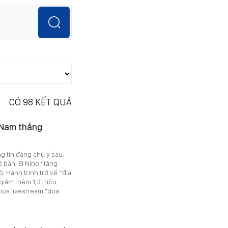
CÓ
98
KẾT QUẢ
t Nam thắng
ng tin đáng chú ý sau:
 bàn; El Nino “tăng
; Hành trình trở về “địa
iảm thêm 1,3 triệu
khoa livestream "dọa