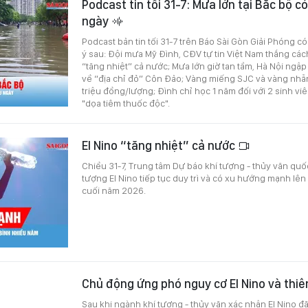
Podcast tin tối 31-7: Mưa lớn tại Bắc bộ c
ngày
Podcast bản tin tối 31-7 trên Báo Sài Gòn Giải Phóng c
ý sau: Đội mưa Mỹ Đình, CĐV tự tin Việt Nam thắng cách
“tăng nhiệt” cả nước; Mưa lớn giờ tan tầm, Hà Nội ngập 
về “địa chỉ đỏ” Côn Đảo; Vàng miếng SJC và vàng nhẫ
triệu đồng/lượng; Đình chỉ học 1 năm đối với 2 sinh vi
"dọa tiêm thuốc độc".
El Nino “tăng nhiệt” cả nước
Chiều 31-7, Trung tâm Dự báo khí tượng - thủy văn quốc
tượng El Nino tiếp tục duy trì và có xu hướng mạnh lê
cuối năm 2026.
Chủ động ứng phó nguy cơ El Nino và thiên
Sau khi ngành khí tượng - thủy văn xác nhận El Nino đ