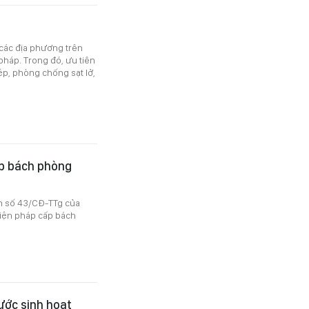
các địa phương trên
pháp. Trong đó, ưu tiên
p, phòng chống sạt lở,
ấp bách phòng
n số 43/CĐ-TTg của
 biện pháp cấp bách
ước sinh hoạt