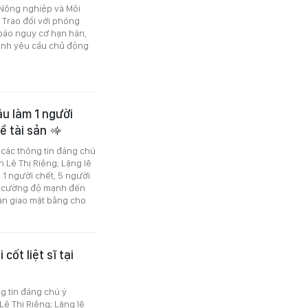
Nông nghiệp và Môi
 Trao đổi với phóng
báo nguy cơ hạn hán,
ạnh yêu cầu chủ động
âu làm 1 người
về tài sản
ó các thông tin đáng chú
ên Lê Thị Riêng; Lặng lẽ
m 1 người chết, 5 người
 có cường độ mạnh đến
àn giao mặt bằng cho
cốt liệt sĩ tại
ng tin đáng chú ý
 Lê Thị Riêng; Lặng lẽ