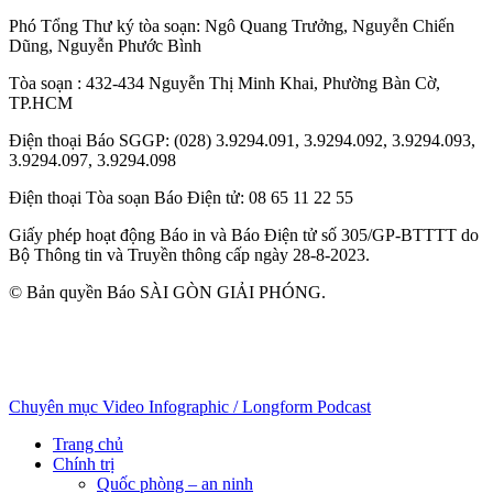
Phó Tổng Thư ký tòa soạn:
Ngô Quang Trưởng
,
Nguyễn Chiến
Dũng
,
Nguyễn Phước Bình
Tòa soạn
: 432-434 Nguyễn Thị Minh Khai, Phường Bàn Cờ,
TP.HCM
Điện thoại Báo SGGP
: (028) 3.9294.091, 3.9294.092, 3.9294.093,
3.9294.097, 3.9294.098
Điện thoại Tòa soạn Báo Điện tử
: 08 65 11 22 55
Giấy phép hoạt động Báo in và Báo Điện tử số 305/GP-BTTTT do
Bộ Thông tin và Truyền thông cấp ngày 28-8-2023.
© Bản quyền Báo SÀI GÒN GIẢI PHÓNG.
Chuyên mục
Video
Infographic / Longform
Podcast
Trang chủ
Chính trị
Quốc phòng – an ninh