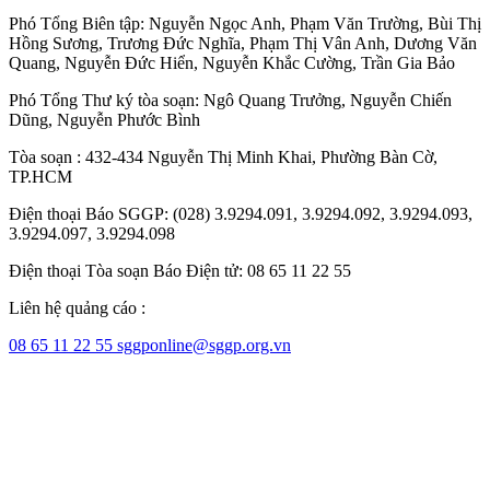
Phó Tổng Biên tập:
Nguyễn Ngọc Anh
,
Phạm Văn Trường
,
Bùi Thị
Hồng Sương
,
Trương Đức Nghĩa
,
Phạm Thị Vân Anh
,
Dương Văn
Quang
,
Nguyễn Đức Hiển
,
Nguyễn Khắc Cường
,
Trần Gia Bảo
Phó Tổng Thư ký tòa soạn:
Ngô Quang Trưởng
,
Nguyễn Chiến
Dũng
,
Nguyễn Phước Bình
Tòa soạn : 432-434 Nguyễn Thị Minh Khai, Phường Bàn Cờ,
TP.HCM
Điện thoại Báo SGGP: (028) 3.9294.091, 3.9294.092, 3.9294.093,
3.9294.097, 3.9294.098
Điện thoại Tòa soạn Báo Điện tử: 08 65 11 22 55
Liên hệ quảng cáo :
08 65 11 22 55
sggponline@sggp.org.vn