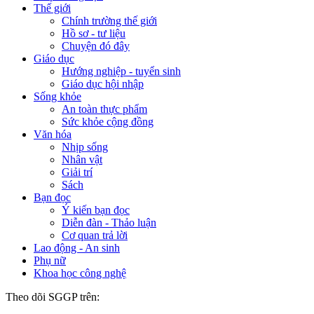
Thế giới
Chính trường thế giới
Hồ sơ - tư liệu
Chuyện đó đây
Giáo dục
Hướng nghiệp - tuyển sinh
Giáo dục hội nhập
Sống khỏe
An toàn thực phẩm
Sức khỏe cộng đồng
Văn hóa
Nhịp sống
Nhân vật
Giải trí
Sách
Bạn đọc
Ý kiến bạn đọc
Diễn đàn - Thảo luận
Cơ quan trả lời
Lao động - An sinh
Phụ nữ
Khoa học công nghệ
Theo dõi SGGP trên: