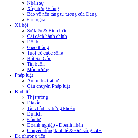
Nhân sự
Xây dựng Đảng
Bảo vệ nền tảng tư tưởng của Đảng
Đối ngoại
Xã hội
Sự kiện & Bình luận
Cải cách hành chính
Đô thị
Giao thông
Tuổi trẻ cuộc sống
Bút Sài Gòn
Tin buồn
Môi trường
Pháp luật
An ninh - trật tự
Câu chuyện Pháp luật
Kinh tế
Thị trường
Địa ốc
Tài chính- Chứng khoán
Du lịch
Đầu tư
Doanh nghiệp - Doanh nhân
Chuyển động kinh tế & Đời sống 24H
Đa phương tiện