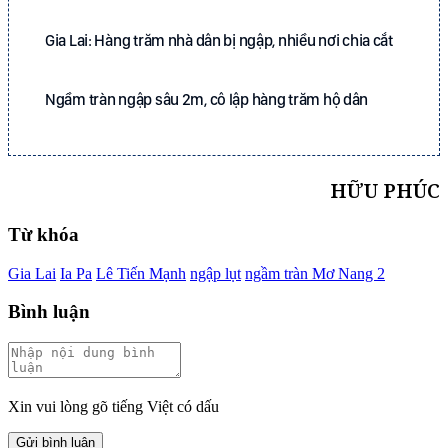
Gia Lai: Hàng trăm nhà dân bị ngập, nhiều nơi chia cắt
Ngầm tràn ngập sâu 2m, cô lập hàng trăm hộ dân
HỮU PHÚC
Từ khóa
Gia Lai
Ia Pa
Lê Tiến Mạnh
ngập lụt
ngầm tràn Mơ Nang 2
Bình luận
Xin vui lòng gõ tiếng Việt có dấu
Gửi bình luận