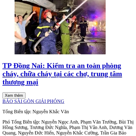
TP Đồng Nai: Kiểm tra an toàn phòng
cháy, chữa cháy tại các chợ, trung tâm
thương mại
Xem thêm
BÁO SÀI GÒN GIẢI PHÓNG
Tổng Biên tập:
Nguyễn Khắc Văn
Phó Tổng Biên tập:
Nguyễn Ngọc Anh
,
Phạm Văn Trường
,
Bùi Thị
Hồng Sương
,
Trương Đức Nghĩa
,
Phạm Thị Vân Anh
,
Dương Văn
Quang
,
Nguyễn Đức Hiển
,
Nguyễn Khắc Cường
,
Trần Gia Bảo